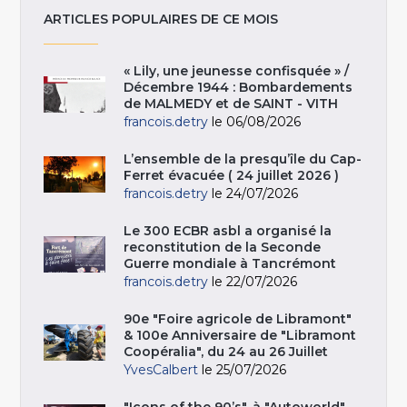
ARTICLES POPULAIRES DE CE MOIS
« Lily, une jeunesse confisquée » /
Décembre 1944 : Bombardements
de MALMEDY et de SAINT - VITH
francois.detry
le 06/08/2026
L’ensemble de la presqu’île du Cap-
Ferret évacuée ( 24 juillet 2026 )
francois.detry
le 24/07/2026
Le 300 ECBR asbl a organisé la
reconstitution de la Seconde
Guerre mondiale à Tancrémont
francois.detry
le 22/07/2026
90e "Foire agricole de Libramont"
& 100e Anniversaire de "Libramont
Coopéralia", du 24 au 26 Juillet
YvesCalbert
le 25/07/2026
"Icons of the 90’s", à "Autoworld",