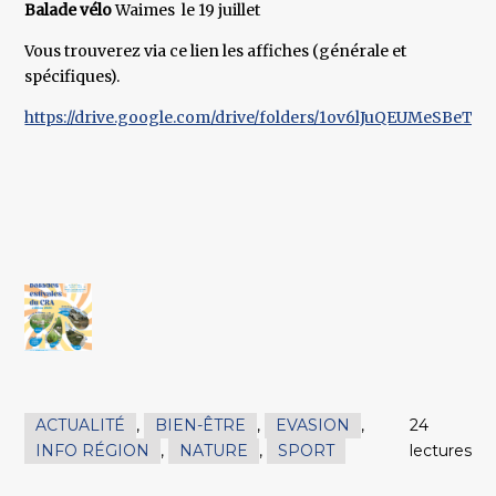
Balade vélo
Waimes le 19 juillet
Vous trouverez via ce lien les affiches (générale et
spécifiques).
https://drive.google.com/drive/folders/1ov6lJuQEUMeSBeTc
ACTUALITÉ
,
BIEN-ÊTRE
,
EVASION
,
24
INFO RÉGION
,
NATURE
,
SPORT
lectures