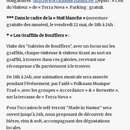
obligatoires :
http://www.citadelle.namur.be. D
épart : « Centre
du Visiteur » de « Terra Nova ». Parking : gratuit.
*** Dans le cadre de la « Nuit blanche »
(ouverture
gratuite des musées), le vendredi 22 mai, de 18h à 24h :
* « Les Graffitis de Boufflers » :
Visite des "Galeries de Boufflers", avec un focus sur les
graffitis, chaque visiteuse & visiteur tirant au sort un
graffiti, à trouver dans ces galeries, recevant une
récompense s’ils parviennent à le trouver.
De 18h à 24h, une animation musicale sera assurée
pendant l’événement, par l’asbl « Folknam Musique
Trad », avec les groupes « Accordance » & « Berwette »,
sur la terrasse de « Terra Nova ».
Pour l’occasion le self-terroir “Made in Namur” sera
ouvert jusqu’à 24h, nous proposant de découvrir des
bières, vins & soft, accompagnant des dégustations
locales.