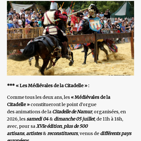
*** « Les Médiévales de la Citadelle » :
Comme tous les deux ans, les
« Médiévales de la
Citadelle »
constitueront le point d’orgue
des animations de la
Citadelle de Namur
, organisées, en
2026, les
samedi 04
&
dimanche 05 juillet
, de 11h à 18h,
avec, pour sa
XVIe édition
,
plus de 500
artisans
,
artistes
&
reconstitueurs
, venus de
différents pays
européens
.