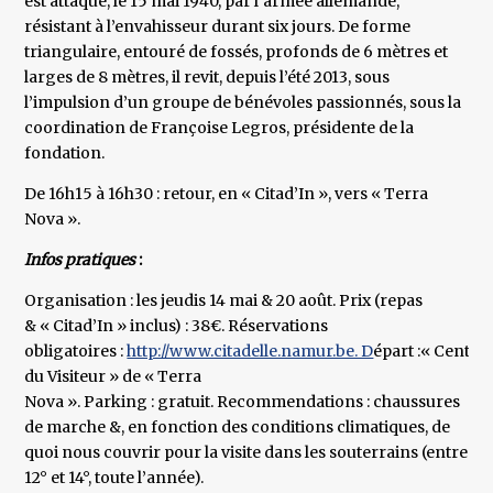
est attaqué, le 15 mai 1940, par l’armée allemande,
résistant à l’envahisseur durant six jours. De forme
triangulaire, entouré de fossés, profonds de 6 mètres et
larges de 8 mètres, il revit, depuis l’été 2013, sous
l’impulsion d’un groupe de bénévoles passionnés, sous la
coordination de Françoise Legros, présidente de la
fondation.
De 16h15 à 16h30 : retour, en « Citad’In », vers « Terra
Nova ».
Infos pratiques
:
Organisation : les jeudis 14 mai & 20 août. Prix (repas
& « Citad’In » inclus) : 38€. Réservations
obligatoires :
http://www.citadelle.namur.be. D
épart :« Centre
du Visiteur » de « Terra
Nova ». Parking : gratuit. Recommendations : chaussures
de marche &, en fonction des conditions climatiques, de
quoi nous couvrir pour la visite dans les souterrains (entre
12° et 14°, toute l’année).