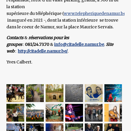
l’esplanade, forte d’un vaste parking gratuit, à 300 m de
la station
supérieure du téléphérique (
www.telepheriquedenamur.be
) 
inauguré en 2021 -, dont la station inférieure se trouve
dans le coeur de Namur, sur la place Maurice Servais.
Contacts
&
réservations pour les
groupes
:
081/24.73.70
&
info@citadelle.namur.be
.
Site
web
:
http://citadelle.namur.be/
.
Yves Calbert.