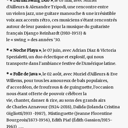
* « DardarSwing Duo »
, le 03 mai, avec Muriel
d’Ailleurs & Alexandre Tripodi, une rencontre entre
un violon jazz, une guitare manouche & une irrésistible
voix aux accents rétro, ces musiciens s’étant rencontrés
autour de leur passion pour la musique du guitariste
français Django Reinhardt (1910-1953) &
le « swing » des années ’30.
* « Noche Playa »
, le 07 juin, avec Adrian Diaz & Victoria
Spezialetti, un duo éclectique et explosif, qui nous
transporte dans l’ambiance festive de l’Amérique latine.
* « Folle de Java »
, le 02 août, avec Muriel d’Ailleurs & Eve
Willems, pour tous les amoureux de bals populaires,
d’accordéon, de froufrous & de guinguette, l’occasion
nous étant offerte de pouvoir célébrer la
vie, chanter, danser & rire, au sons des grands airs
de Charles Aznavour (1924-2018), Dalida (Iolanda Cristina
Gigliotti/1933 -1987), Mistinguette (Jeanne Florentine
Bourgeois/1873-1956), Edith Piaf (Édith Gassion/1915-
1963) , …