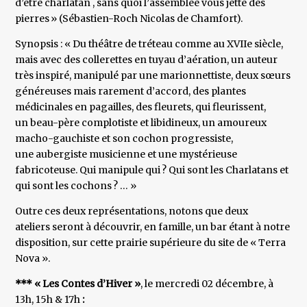
d’être charlatan , sans quoi l’assemblée vous jette des
pierres » (Sébastien-Roch Nicolas de Chamfort).
Synopsis : « Du théâtre de tréteau comme au XVIIe siècle,
mais avec des collerettes en tuyau d’aération, un auteur
très inspiré, manipulé par une marionnettiste, deux sœurs
généreuses mais rarement d’accord, des plantes
médicinales en pagailles, des fleurets, qui fleurissent,
un beau-père complotiste et libidineux, un amoureux
macho-gauchiste et son cochon progressiste,
une aubergiste musicienne et une mystérieuse
fabricoteuse. Qui manipule qui ? Qui sont les Charlatans et
qui sont les cochons ? … »
Outre ces deux représentations, notons que deux
ateliers seront à découvrir, en famille, un bar étant à notre
disposition, sur cette prairie supérieure du site de « Terra
Nova ».
*** « Les Contes d’Hiver »
, le mercredi 02 décembre, à
13h, 15h & 17h
: