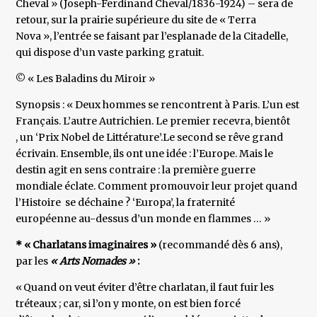
Cheval » (Joseph-Ferdinand Cheval/1836-1924) – sera de
retour, sur la prairie supérieure du site de « Terra
Nova », l’entrée se faisant par l’esplanade de la Citadelle,
qui dispose d’un vaste parking gratuit.
© « Les Baladins du Miroir »
Synopsis : « Deux hommes se rencontrent à Paris. L’un est
Français. L’autre Autrichien. Le premier recevra, bientôt
, un ‘Prix Nobel de Littérature’.Le second se rêve grand
écrivain. Ensemble, ils ont une idée : l’Europe. Mais le
destin agit en sens contraire : la première guerre
mondiale éclate. Comment promouvoir leur projet quand
l’Histoire se déchaine ? ‘Europa’, la fraternité
européenne au-dessus d’un monde en flammes … »
* « Charlatans imaginaires »
(recommandé dès 6 ans),
par les
« Arts Nomades »
:
« Quand on veut éviter d’être charlatan, il faut fuir les
tréteaux ; car, si l’on y monte, on est bien forcé