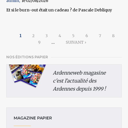
admin
02/08/2026
Et si le burn-out était un cadeau ? de Pascale Debliquy
Pages
1
2
3
4
5
6
7
8
9
…
SUIVANT ›
NOS ÉDITIONS PAPIER
Ardenneweb magasine
c'est l'actualité des
Ardennes depuis 1999 !
MAGAZINE PAPIER