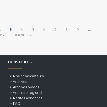
2
3
4
5
6
7
8
9
…
T ›
DERNIER »
LIENS UTILES
Nos collaborateurs
Archives
Archives Vidéos
Annuaire régional
Petites annonces
FAQ