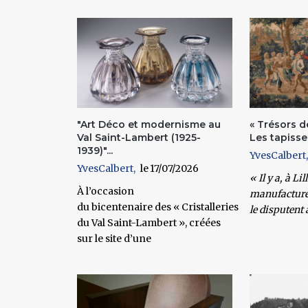
Pages
"Art Déco et modernisme au
« Trésors d
Val Saint-Lambert (1925-
Les tapisser
1939)"...
YvesCalbert
YvesCalbert
17/07/2026
« Il y a, à Li
À l’occasion
manufactures
du bicentenaire des « Cristalleries
le disputent 
du Val Saint-Lambert », créées
sur le site d’une