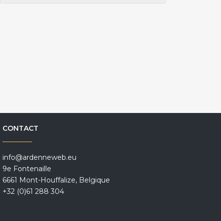
CONTACT
info@ardenneweb.eu
9e Fontenaille
6661 Mont-Houffalize, Belgique
+32 (0)61 288 304