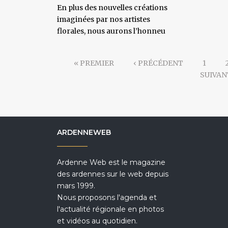
En plus des nouvelles créations
imaginées par nos artistes
florales, nous aurons l’honneu
« PREMIER
‹ PRÉCÉDENT
1
SUIVAN
ARDENNEWEB
Ardenne Web est le magazine
des ardennes sur le web depuis
mars 1999.
Nous proposons l'agenda et
l'actualité régionale en photos
et vidéos au quotidien.