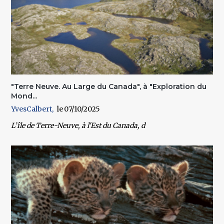
"Terre Neuve. Au Large du Canada", à "Exploration du
Mond...
YvesCalbert
07/10/2025
L’
île de Terre-Neuve
, à l'
Est
du
Canada
, d