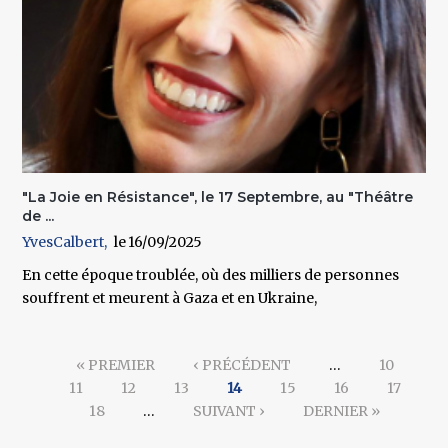
"La Joie en Résistance", le 17 Septembre, au "Théâtre
de ...
YvesCalbert
16/09/2025
En cette époque troublée, où des milliers de personnes
souffrent et meurent à Gaza et en Ukraine,
Pages
« PREMIER
‹ PRÉCÉDENT
…
10
11
12
13
14
15
16
17
18
…
SUIVANT ›
DERNIER »