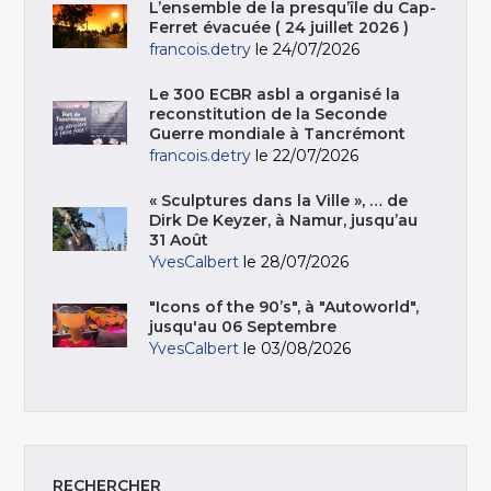
L’ensemble de la presqu’île du Cap-
Ferret évacuée ( 24 juillet 2026 )
francois.detry
le 24/07/2026
Le 300 ECBR asbl a organisé la
reconstitution de la Seconde
Guerre mondiale à Tancrémont
francois.detry
le 22/07/2026
« Sculptures dans la Ville », … de
Dirk De Keyzer, à Namur, jusqu’au
31 Août
YvesCalbert
le 28/07/2026
"Icons of the 90’s", à "Autoworld",
jusqu'au 06 Septembre
YvesCalbert
le 03/08/2026
RECHERCHER