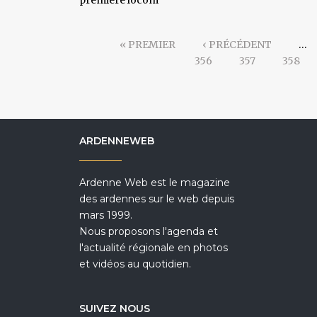
première locom
« PREMIER
‹ PRÉCÉDENT
…
356
357
358
ARDENNEWEB
Ardenne Web est le magazine
des ardennes sur le web depuis
mars 1999.
Nous proposons l'agenda et
l'actualité régionale en photos
et vidéos au quotidien.
SUIVEZ NOUS