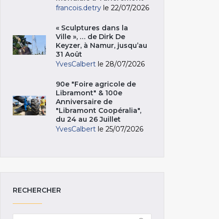
francois.detry
le 22/07/2026
« Sculptures dans la
Ville », … de Dirk De
Keyzer, à Namur, jusqu’au
31 Août
YvesCalbert
le 28/07/2026
90e "Foire agricole de
Libramont" & 100e
Anniversaire de
"Libramont Coopéralia",
du 24 au 26 Juillet
YvesCalbert
le 25/07/2026
RECHERCHER