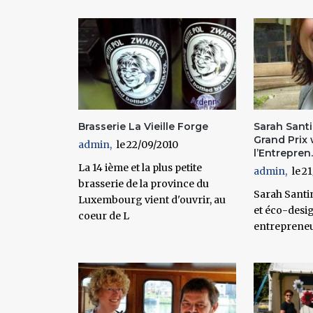
Pages
Brasserie La Vieille Forge
Sarah Santi
Grand Prix 
admin
22/09/2010
l’Entrepren..
La 14 ième et la plus petite
admin
21
brasserie de la province du
Sarah Santi
Luxembourg vient d'ouvrir, au
et éco-desi
coeur de L
entrepreneu