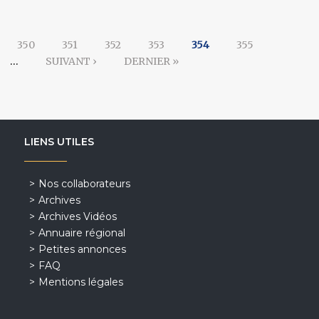
350
351
352
353
354
355
…
SUIVANT ›
DERNIER »
LIENS UTILES
Nos collaborateurs
Archives
Archives Vidéos
Annuaire régional
Petites annonces
FAQ
Mentions légales