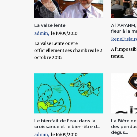
La valse lente
A l’AFrAHM,
fleur à la m
admin
19/09/2010
ReneDislair
La Valse Lente ouvre
A l’impossi
officiellement ses chambres le 2
tenus.
octobre 2010.
Le bienfait de l'eau dans la
La Bière de
croissance et le bien-être d...
des pendus
dégus...
admin
16/09/2010