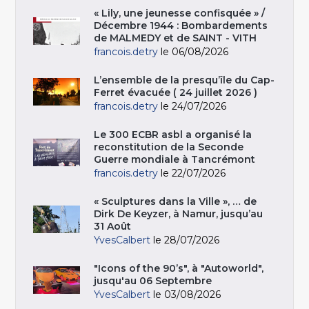
« Lily, une jeunesse confisquée » /
Décembre 1944 : Bombardements
de MALMEDY et de SAINT - VITH
francois.detry
le 06/08/2026
L’ensemble de la presqu’île du Cap-
Ferret évacuée ( 24 juillet 2026 )
francois.detry
le 24/07/2026
Le 300 ECBR asbl a organisé la
reconstitution de la Seconde
Guerre mondiale à Tancrémont
francois.detry
le 22/07/2026
« Sculptures dans la Ville », … de
Dirk De Keyzer, à Namur, jusqu’au
31 Août
YvesCalbert
le 28/07/2026
"Icons of the 90’s", à "Autoworld",
jusqu'au 06 Septembre
YvesCalbert
le 03/08/2026