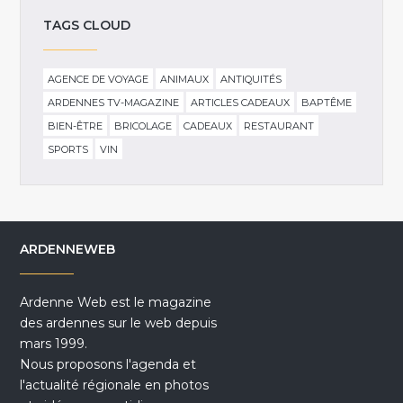
TAGS CLOUD
AGENCE DE VOYAGE
ANIMAUX
ANTIQUITÉS
ARDENNES TV-MAGAZINE
ARTICLES CADEAUX
BAPTÊME
BIEN-ÊTRE
BRICOLAGE
CADEAUX
RESTAURANT
SPORTS
VIN
ARDENNEWEB
Ardenne Web est le magazine
des ardennes sur le web depuis
mars 1999.
Nous proposons l'agenda et
l'actualité régionale en photos