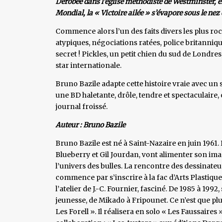
Dérobée dans l’église méthodiste de Westminster, en
Mondial, la « Victoire ailée » s’évapore sous le nez
Commence alors l’un des faits divers les plus ro
atypiques, négociations ratées, police britanniq
secret ! Pickles, un petit chien du sud de Londre
star internationale.
Bruno Bazile adapte cette histoire vraie avec un 
une BD haletante, drôle, tendre et spectaculaire, 
journal froissé.
Auteur : Bruno Bazile
Bruno Bazile est né à Saint-Nazaire en juin 1961
Blueberry et Gil Jourdan, vont alimenter son imag
l’univers des bulles. La rencontre des dessinateu
commence par s’inscrire à la fac d’Arts Plastiques 
l’atelier de J.-C. Fournier, fasciné. De 1985 à 19
jeunesse, de Mikado à Fripounet. Ce n’est que plus
Les Forell ». Il réalisera en solo « Les Faussair