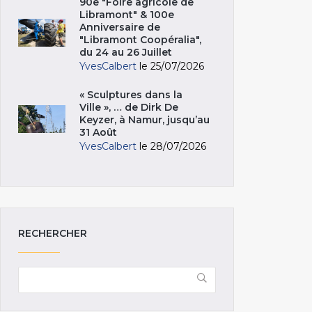
90e "Foire agricole de
Libramont" & 100e
Anniversaire de
"Libramont Coopéralia",
du 24 au 26 Juillet
YvesCalbert
le 25/07/2026
« Sculptures dans la
Ville », … de Dirk De
Keyzer, à Namur, jusqu’au
31 Août
YvesCalbert
le 28/07/2026
RECHERCHER