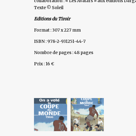
collaboration : « Les Avatars » aux éditions Darga
Texte © Soleil
Editions du Tiroir
Format : 307 x 227 mm
ISBN : 978-2-931251-44-7
Nombre de pages : 48 pages
Prix : 16 €