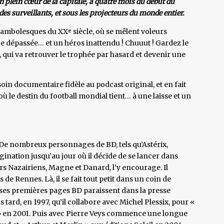
 plein cœur de la capitale, à quatre mois du début du
 des surveillants, et sous les projecteurs du monde entier.
cambolesques du XXᵉ siècle, où se mêlent voleurs
ue dépassée… et un héros inattendu ! Chuuut ! Gardez le
s, qui va retrouver le trophée par hasard et devenir une
soin documentaire fidèle au podcast original, et en fait
où le destin du football mondial tient… à une laisse et un
. De nombreux personnages de BD, tels qu’Astérix,
ination jusqu’au jour où il décide de se lancer dans
rs Nazairiens, Magne et Danard, l’y encourage. Il
de Rennes. Là, il se fait tout petit dans un coin de
92, ses premières pages BD paraissent dans la presse
 tard, en 1997, qu’il collabore avec Michel Plessix, pour «
es » en 2001. Puis avec Pierre Veys commence une longue