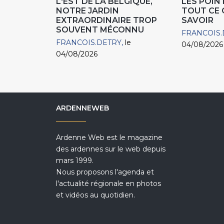
L'EST DE LA BELGIQUE,
LES POIN
NOTRE JARDIN
TOUT CE 
EXTRAORDINAIRE TROP
SAVOIR
SOUVENT MÉCONNU
FRANCOIS.
FRANCOIS.DETRY
le
04/08/2026
04/08/2026
ARDENNEWEB
Ardenne Web est le magazine
des ardennes sur le web depuis
mars 1999.
Nous proposons l'agenda et
l'actualité régionale en photos
et vidéos au quotidien.