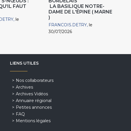
TS-NŒUDS :
BORDELAIS
QU’IL FAUT
LA BASILIQUE NOTRE-
DAME DE L'ÉPINE ( MARNE
)
DETRY
le
FRANCOIS.DETRY
le
30/07/2026
LIENS UTILES
Nos collaborateurs
Archives
Archives Vidéos
Annuaire régional
Petites annonces
FAQ
Mentions légales