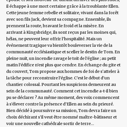
il échappe à une mort certaine grâce à la troublante Ellen.
Cette jeune femme rebelle et solitaire, vivant dans la forêt
avec son fils Jack, devient sa compagne. Ensemble, ils
prennent la route, bravant le froid et la misère. En
arrivant à Kingsbridge, ils sont reçus par les moines qui,
hélas, ne peuvent leur offrir l’hospitalité. Mais un
événement tragique va bientôt bouleverser la vie de la
communauté ecclésiastique et sceller le destin de Tom. En
pleine nuit, un incendie ravage le toit de l’église ; au petit
matin l’édifice n’est plus que cendre. En échange du gite et
du couvert, Tom propose aux hommes de foi de s’atteler à
la tâche pour reconstruire l’église. C’est le début d’un
chantier colossal. Pourtant les suspicions demeurent au
sein de la communauté. Comment cet incendie a-t-il bien
pu se déclarer ? Au même moment, des voix commencent
à s’élever contre la présence d’Ellen au sein du prieuré.
Bien décidé à poursuivre sa mission, Tom devra faire un
choix déchirant s’il veut être nommé maître-bâtisseur et
voir une nouvelle cathédrale sortir de terre…