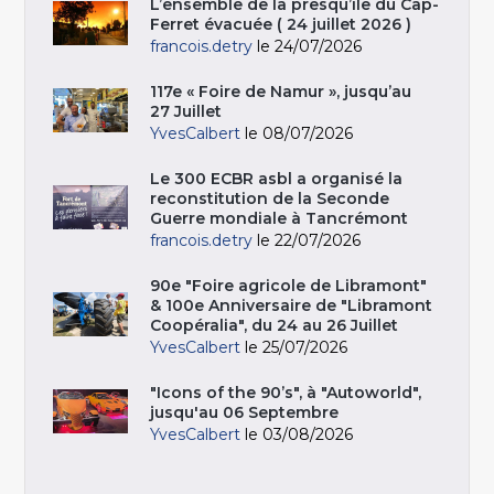
L’ensemble de la presqu’île du Cap-
Ferret évacuée ( 24 juillet 2026 )
francois.detry
le 24/07/2026
117e « Foire de Namur », jusqu’au
27 Juillet
YvesCalbert
le 08/07/2026
Le 300 ECBR asbl a organisé la
reconstitution de la Seconde
Guerre mondiale à Tancrémont
francois.detry
le 22/07/2026
90e "Foire agricole de Libramont"
& 100e Anniversaire de "Libramont
Coopéralia", du 24 au 26 Juillet
YvesCalbert
le 25/07/2026
"Icons of the 90’s", à "Autoworld",
jusqu'au 06 Septembre
YvesCalbert
le 03/08/2026