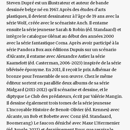
Steven Dupré est un illustrateur et auteur de bande
dessinée belge né en 1967. Après des études d'arts
plastiques, il devient dessinateur à l’âge de 19 ans avec la
série Wolf, créée avec le scénariste Anch. Il entame
ensuite la série jeunesse Sarah & Robin (éd. Standaard) et
intègre le catalogue Glénat au début des années 2000
avec la série fantastique Coma. Après avoir participé à la
série Pandora Box aux éditions Dupuis sur un scénario
d'Alcante, il entame avec Alexandre Astier la série
Kaamelott (éd. Casterman, 2006-2023) inspirée de la série
télévisée éponyme. En 2011, il reçoit le prix Adhémar de
bronze pour l'ensemble de son œuvre. Chez le même
éditeur sortent en parallèle deux albums de sa série
Midgard (2011-2012) qu'il scénarise et dessine, et le
diptyque Le Club des prédateurs, écrit par Valérie Mangin.
Il dessine également trois tomes de la série jeunesse
L'Incroyable Histoire de Benoit-Olivier (éd. Kennes) avec
Alcante, un Bob et Bobette avec Conz (éd. Standaard,
Boomerang) Le faucon déniché avec Maxe L’Hermenier
(éd. Jungle, 2021) et dernièrement Pour que respire le