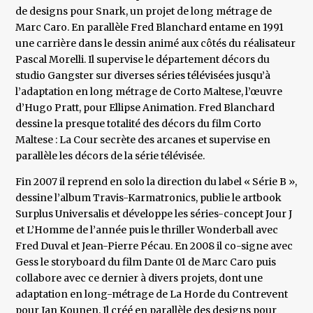
de designs pour Snark, un projet de long métrage de
Marc Caro. En parallèle Fred Blanchard entame en 1991
une carrière dans le dessin animé aux côtés du réalisateur
Pascal Morelli. Il supervise le département décors du
studio Gangster sur diverses séries télévisées jusqu’à
l’adaptation en long métrage de Corto Maltese, l’œuvre
d’Hugo Pratt, pour Ellipse Animation. Fred Blanchard
dessine la presque totalité des décors du film Corto
Maltese : La Cour secrète des arcanes et supervise en
parallèle les décors de la série télévisée.
Fin 2007 il reprend en solo la direction du label « Série B »,
dessine l’album Travis-Karmatronics, publie le artbook
Surplus Universalis et développe les séries-concept Jour J
et L’Homme de l’année puis le thriller Wonderball avec
Fred Duval et Jean-Pierre Pécau. En 2008 il co-signe avec
Gess le storyboard du film Dante 01 de Marc Caro puis
collabore avec ce dernier à divers projets, dont une
adaptation en long-métrage de La Horde du Contrevent
pour Jan Kounen. Il créé en parallèle des designs pour