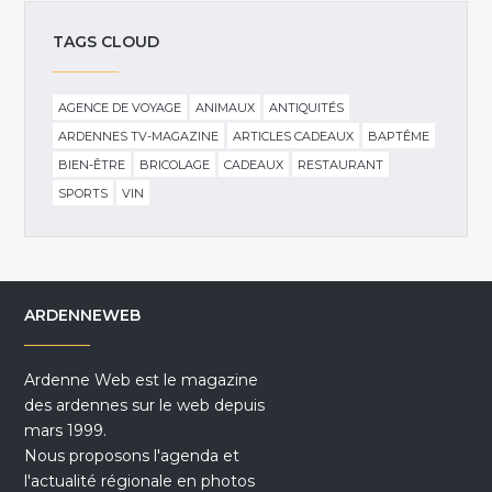
TAGS CLOUD
AGENCE DE VOYAGE
ANIMAUX
ANTIQUITÉS
ARDENNES TV-MAGAZINE
ARTICLES CADEAUX
BAPTÊME
BIEN-ÊTRE
BRICOLAGE
CADEAUX
RESTAURANT
SPORTS
VIN
ARDENNEWEB
Ardenne Web est le magazine
des ardennes sur le web depuis
mars 1999.
Nous proposons l'agenda et
l'actualité régionale en photos