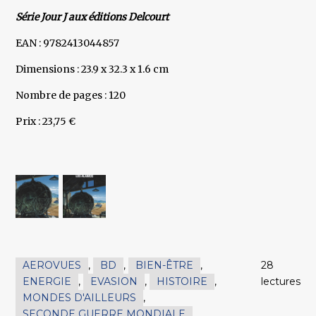
Série Jour J aux éditions Delcourt
EAN : 9782413044857
Dimensions : 23.9 x 32.3 x 1.6 cm
Nombre de pages : 120
Prix : 23,75 €
AEROVUES
,
BD
,
BIEN-ÊTRE
,
28
ENERGIE
,
EVASION
,
HISTOIRE
,
lectures
MONDES D'AILLEURS
,
SECONDE GUERRE MONDIALE
,