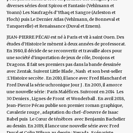
diverses séries dont Spirou et Fantasio (Vehlmann et
Yoann) Les Naufragés d’Ythaq et Sangre (Arleston et
Floch) puis Le Dernier Atlas (Vehlmann, de Bonneval et
Tanquerelle) et Renaissance (Duval et Emem).
JEAN-PIERRE PÉCAU est né à Paris et vit à saint Ouen. Des
études d’Histoire le mènent à deux années de professorat.
En 1980, il décide de se reconvertir et travaille alors pour
une société d’importation de jeux de rôle, Donjons et
Dragons. Il fait ses premiers pas dans la bande dessinée
avec Zentak. Suivent Little Blade , Nash et son best-seller
:L’Histoire secrète . En 2010, il lance avec Fred Blanchard et
Fred Duval la série uchronique Jour J . En 2003, il amorce
une nouvelle série : Paris Maléfices. Suivront en 2014 Les
30 Deniers , Lignes de Front et Wonderball . En avril 2018,
Jean-Pierre Pécau publie son premier roman graphique,
Cavalerie rouge , adaptation du chef-d’oeuvre de Isaac
Babel puis Le Cœur de ténèbres avec Benjamin Bachelier
au dessin. En 2019, il lance une nouvelle série avec Fred
Duval et Colin Wilson au dessin : Nevada. Scénariste