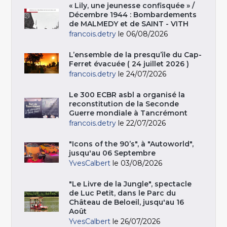
« Lily, une jeunesse confisquée » /
Décembre 1944 : Bombardements
de MALMEDY et de SAINT - VITH
francois.detry
le 06/08/2026
L’ensemble de la presqu’île du Cap-
Ferret évacuée ( 24 juillet 2026 )
francois.detry
le 24/07/2026
Le 300 ECBR asbl a organisé la
reconstitution de la Seconde
Guerre mondiale à Tancrémont
francois.detry
le 22/07/2026
"Icons of the 90’s", à "Autoworld",
jusqu'au 06 Septembre
YvesCalbert
le 03/08/2026
"Le Livre de la Jungle", spectacle
de Luc Petit, dans le Parc du
Château de Beloeil, jusqu'au 16
Août
YvesCalbert
le 26/07/2026