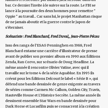
bar. Ce dernier l'invite à le suivre sur la route. Le FBI se
lance à la poursuite des deux hommes pour remettre "
Oppie " au travail... Car sans lui, le projet Manhattan risque
de ne jamais aboutir et la guerre contre le Japon de
s'éterniser.
Scénariste : Fred Blanchard, Fred Duval,, Jean-Pierre Pécau
Issu des rangs de l’ESAG Penninghen en 1988, Fred
Blanchard entame une carrière d’illustrateur de presse
avant de publier son premier album en 1990 aux Éditions
Zenda, Ran Corvo, sur scénario de Doug Headline. La
même année il rencontre Olivier Vatine, avec qui il
travaille sur le tome 4 de la série Aquablue. En 1995 ils
créent pour les Éditions Delcourt le label « Série B », qui
défend une bande dessinée de genre exigente au travers
de séries comme Carmen Mc Callum, Golden City, Travis,
Hauteville House et L’Histoire Secrète. La même année ils
dessinent ensemble Star Wars en bande dessinée pour
Dark Horse et Lucasfilm puis se consacrent à la création