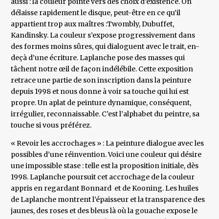
aussi : la couleur pointe vers des choix d’existence. On
délaisse rapidement le disque, peut-être en ce qu’il
appartient trop aux maîtres :Twombly, Dubuffet,
Kandinsky. La couleur s’expose progressivement dans
des formes moins sûres, qui dialoguent avec le trait, en-
deçà d’une écriture. Laplanche pose des masses qui
tâchent notre œil de façon indélébile. Cette exposition
retrace une partie de son inscription dans la peinture
depuis 1998 et nous donne à voir sa touche qui lui est
propre. Un aplat de peinture dynamique, conséquent,
irrégulier, reconnaissable. C’est l’alphabet du peintre, sa
touche si vous préférez.
« Revoir les accrochages » : La peinture dialogue avec les
possibles d’une réinvention. Voici une couleur qui désire
une impossible stase : telle est la proposition initiale, dès
1998. Laplanche poursuit cet accrochage de la couleur
appris en regardant Bonnard et de Kooning. Les huiles
de Laplanche montrent l’épaisseur et la transparence des
jaunes, des roses et des bleus là où la gouache expose le