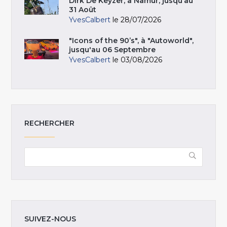
Dirk De Keyzer, à Namur, jusqu’au
31 Août
YvesCalbert
le 28/07/2026
"Icons of the 90’s", à "Autoworld",
jusqu'au 06 Septembre
YvesCalbert
le 03/08/2026
RECHERCHER
SUIVEZ-NOUS