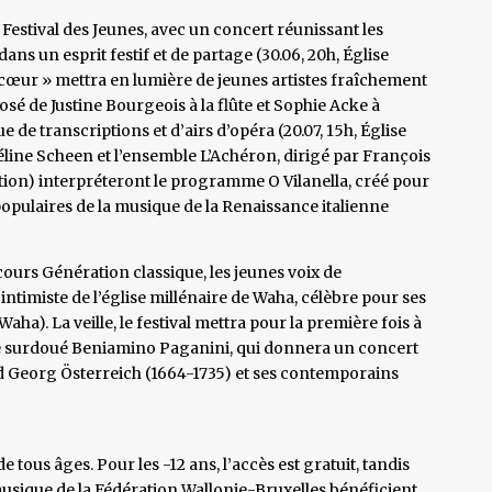
estival des Jeunes, avec un concert réunissant les
ns un esprit festif et de partage (30.06, 20h, Église
cœur » mettra en lumière de jeunes artistes fraîchement
osé de Justine Bourgeois à la flûte et Sophie Acke à
de transcriptions et d’airs d’opéra (20.07, 15h, Église
éline Scheen et l’ensemble L’Achéron, dirigé par François
édition) interpréteront le programme O Vilanella, créé pour
 populaires de la musique de la Renaissance italienne
cours Génération classique, les jeunes voix de
intimiste de l’église millénaire de Waha, célèbre pour ses
Waha). La veille, le festival mettra pour la première fois à
 le surdoué Beniamino Paganini, qui donnera un concert
 Georg Österreich (1664-1735) et ses contemporains
e tous âges. Pour les -12 ans, l’accès est gratuit, tandis
musique de la Fédération Wallonie-Bruxelles bénéficient