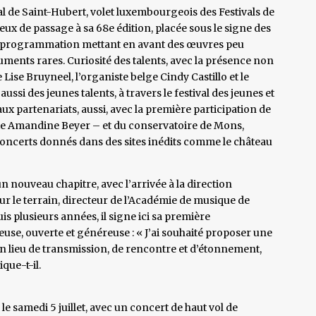
ical de Saint-Hubert, volet luxembourgeois des Festivals de
ux de passage à sa 68e édition, placée sous le signe des
une programmation mettant en avant des œuvres peu
uments rares. Curiosité des talents, avec la présence non
e Lise Bruyneel, l’organiste belge Cindy Castillo et le
ussi des jeunes talents, à travers le festival des jeunes et
x partenariats, aussi, avec la première participation de
ste Amandine Beyer – et du conservatoire de Mons,
 concerts donnés dans des sites inédits comme le château
un nouveau chapitre, avec l’arrivée à la direction
r le terrain, directeur de l’Académie de musique de
uis plusieurs années, il signe ici sa première
use, ouverte et généreuse : « J’ai souhaité proposer une
 un lieu de transmission, de rencontre et d’étonnement,
ique-t-il.
 le samedi 5 juillet, avec un concert de haut vol de