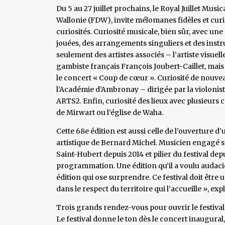
Du 5 au 27 juillet prochains, le Royal Juillet Mus
Wallonie (FDW), invite mélomanes fidèles et curie
curiosités. Curiosité musicale, bien sûr, avec 
jouées, des arrangements singuliers et des instr
seulement des artistes associés – l’artiste visuell
gambiste français François Joubert-Caillet, mais a
le concert « Coup de cœur ». Curiosité de nouveau
l’Académie d’Ambronay – dirigée par la violoni
ARTS2. Enfin, curiosité des lieux avec plusieurs
de Mirwart ou l’église de Waha.
Cette 68e édition est aussi celle de l’ouverture d’
artistique de Bernard Michel. Musicien engagé su
Saint-Hubert depuis 2014 et pilier du festival dep
programmation. Une édition qu’il a voulu audacie
édition qui ose surprendre. Ce festival doit être
dans le respect du territoire qui l’accueille », expl
Trois grands rendez-vous pour ouvrir le festival
Le festival donne le ton dès le concert inaugural,