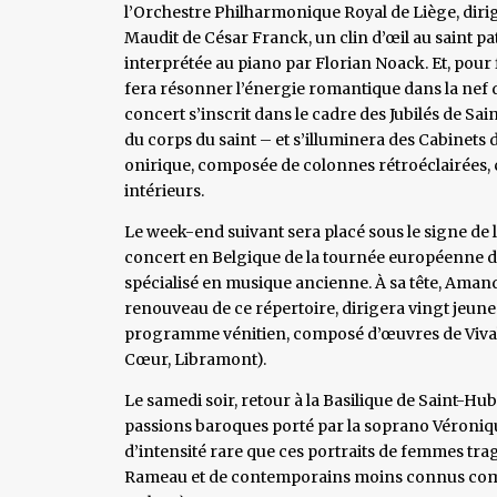
l’Orchestre Philharmonique Royal de Liège, diri
Maudit de César Franck, un clin d’œil au saint pat
interprétée au piano par Florian Noack. Et, pou
fera résonner l’énergie romantique dans la nef de
concert s’inscrit dans le cadre des Jubilés de Sai
du corps du saint – et s’illuminera des Cabinets d
onirique, composée de colonnes rétroéclairées,
intérieurs.
Le week-end suivant sera placé sous le signe de 
concert en Belgique de la tournée européenne 
spécialisé en musique ancienne. À sa tête, Aman
renouveau de ce répertoire, dirigera vingt jeun
programme vénitien, composé d’œuvres de Vivaldi,
Cœur, Libramont).
Le samedi soir, retour à la Basilique de Saint-H
passions baroques porté par la soprano Véroniq
d’intensité rare que ces portraits de femmes tra
Rameau et de contemporains moins connus comme