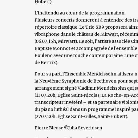
Hubert).
L’inattendu au cœur de la programmation
Plusieurs concerts donneront à entendre des tr
répertoire classique. Le Trio SR9 proposera ain
vibraphone dans le château de Mirwart, récemme
(06.07, 15h, Mirwart). Le soir, l’artiste associée 
Baptiste Monnot et accompagnée de l’ensemble
Poulenc avec une touche contemporaine : une créa
de Bertrix).
Pour sa part, l’Ensemble Mendelssohn attisera no
la Neuvième Symphonie de Beethoven pour septuor
arrangement signé Vladimir Mendelssohn qui s
(13.07, 20h, Église Saint-Nicolas, La Roche-en-A
transcripteur invétéré – et sa partenaire violon
du piano luthéal dans un programme inspiré par
(27.07, 20h, Église Saint-Gilles, Saint-Hubert).
Pierre Bleuse ©Julia Severinsen