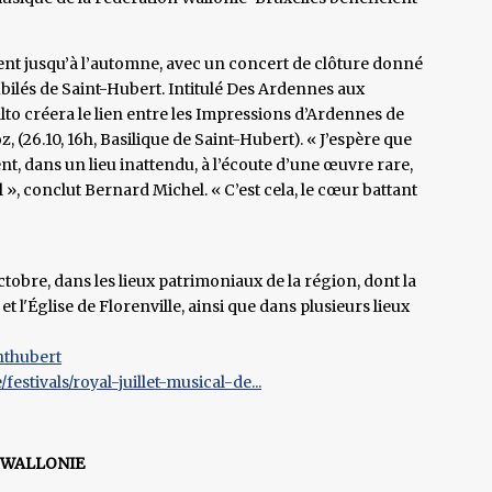
ent jusqu’à l’automne, avec un concert de clôture donné
Jubilés de Saint-Hubert. Intitulé Des Ardennes aux
o créera le lien entre les Impressions d’Ardennes de
, (26.10, 16h, Basilique de Saint-Hubert). « J’espère que
 dans un lieu inattendu, à l’écoute d’une œuvre rare,
», conclut Bernard Michel. « C’est cela, le cœur battant
26 octobre, dans les lieux patrimoniaux de la région, dont la
t l'Église de Florenville, ainsi que dans plusieurs lieux
inthubert
festivals/royal-juillet-musical-de...
 WALLONIE