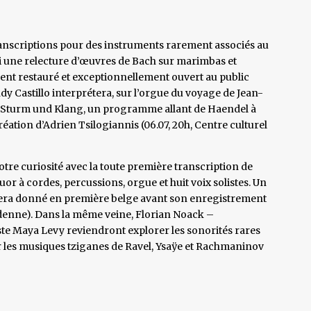
anscriptions pour des instruments rarement associés au
si une relecture d’œuvres de Bach sur marimbas et
nt restauré et exceptionnellement ouvert au public
Cindy Castillo interprétera, sur l’orgue du voyage de Jean-
 Sturm und Klang, un programme allant de Haendel à
tion d’Adrien Tsilogiannis (06.07, 20h, Centre culturel
tre curiosité avec la toute première transcription de
 à cordes, percussions, orgue et huit voix solistes. Un
era donné en première belge avant son enregistrement
rdenne). Dans la même veine, Florian Noack –
iste Maya Levy reviendront explorer les sonorités rares
 les musiques tziganes de Ravel, Ysaÿe et Rachmaninov