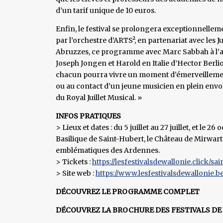
d’un tarif unique de 10 euros.
Enfin, le festival se prolongera exceptionnellem
par l’orchestre d’ARTS², en partenariat avec les 
Abruzzes, ce programme avec Marc Sabbah à l’alt
Joseph Jongen et Harold en Italie d’Hector Berlioz
chacun pourra vivre un moment d’émerveillement,
ou au contact d’un jeune musicien en plein envol 
du Royal Juillet Musical. »
INFOS PRATIQUES
> Lieux et dates : du 5 juillet au 27 juillet, et le 
Basilique de Saint-Hubert, le Château de Mirwart e
emblématiques des Ardennes.
> Tickets :
https://lesfestivalsdewallonie.click/sa
> Site web :
https://www.lesfestivalsdewallonie.be/
DÉCOUVREZ LE PROGRAMME COMPLET
DÉCOUVREZ LA BROCHURE DES FESTIVALS DE