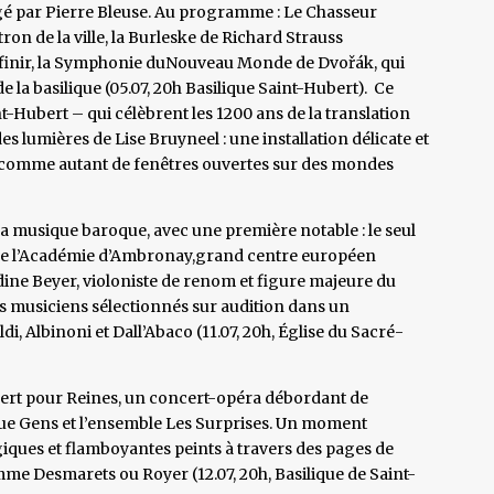
gé par Pierre Bleuse. Au programme : Le Chasseur
ron de la ville, la Burleske de Richard Strauss
r finir, la Symphonie duNouveau Monde de Dvořák, qui
 la basilique (05.07, 20h Basilique Saint-Hubert). Ce
nt-Hubert – qui célèbrent les 1200 ans de la translation
es lumières de Lise Bruyneel : une installation délicate et
 comme autant de fenêtres ouvertes sur des mondes
la musique baroque, avec une première notable : le seul
de l’Académie d’Ambronay,grand centre européen
dine Beyer, violoniste de renom et figure majeure du
es musiciens sélectionnés sur audition dans un
 Albinoni et Dall’Abaco (11.07, 20h, Église du Sacré-
ubert pour Reines, un concert-opéra débordant de
ue Gens et l’ensemble Les Surprises. Un moment
giques et flamboyantes peints à travers des pages de
 Desmarets ou Royer (12.07, 20h, Basilique de Saint-