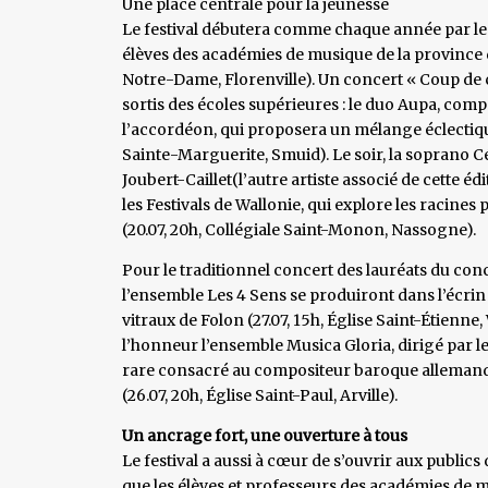
Une place centrale pour la jeunesse
Le festival débutera comme chaque année par le F
élèves des académies de musique de la province da
Notre-Dame, Florenville). Un concert « Coup de 
sortis des écoles supérieures : le duo Aupa, comp
l’accordéon, qui proposera un mélange éclectique 
Sainte-Marguerite, Smuid). Le soir, la soprano C
Joubert-Caillet(l’autre artiste associé de cette 
les Festivals de Wallonie, qui explore les racines
(20.07, 20h, Collégiale Saint-Monon, Nassogne).
Pour le traditionnel concert des lauréats du con
l’ensemble Les 4 Sens se produiront dans l’écrin 
vitraux de Folon (27.07, 15h, Église Saint-Étienne, 
l’honneur l’ensemble Musica Gloria, dirigé par
rare consacré au compositeur baroque allemand
(26.07, 20h, Église Saint-Paul, Arville).
Un ancrage fort, une ouverture à tous
Le festival a aussi à cœur de s’ouvrir aux publics d
que les élèves et professeurs des académies de 