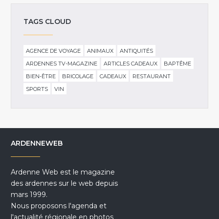
TAGS CLOUD
AGENCE DE VOYAGE
ANIMAUX
ANTIQUITÉS
ARDENNES TV-MAGAZINE
ARTICLES CADEAUX
BAPTÊME
BIEN-ÊTRE
BRICOLAGE
CADEAUX
RESTAURANT
SPORTS
VIN
ARDENNEWEB
Ardenne Web est le magazine
des ardennes sur le web depuis
mars 1999.
Nous proposons l'agenda et
l'actualité régionale en photos