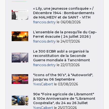
« Lily, une jeunesse confisquée » /
Décembre 1944 : Bombardements
de MALMEDY et de SAINT - VITH
francois.detry
le 06/08/2026
L’ensemble de la presqu’île du Cap-
Ferret évacuée ( 24 juillet 2026 )
francois.detry
le 24/07/2026
Le 300 ECBR asbl a organisé la
reconstitution de la Seconde
Guerre mondiale à Tancrémont
francois.detry
le 22/07/2026
"Icons of the 90’s", à "Autoworld",
jusqu'au 06 Septembre
YvesCalbert
le 03/08/2026
90e "Foire agricole de Libramont"
& 100e Anniversaire de "Libramont
Coopéralia", du 24 au 26 Juillet
YvesCalbert
le 25/07/2026