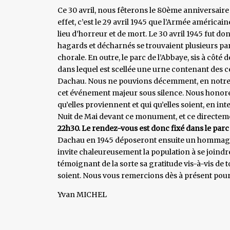
Ce 30 avril, nous fêterons le 80ème anniversaire
effet, c’est le 29 avril 1945 que l’Armée américa
lieu d’horreur et de mort. Le 30 avril 1945 fut do
hagards et décharnés se trouvaient plusieurs pa
chorale. En outre, le parc de l’Abbaye, sis à c
dans lequel est scellée une urne contenant des
Dachau. Nous ne pouvions décemment, en notre qu
cet événement majeur sous silence. Nous honorer
qu’elles proviennent et qui qu’elles soient, en i
Nuit de Mai devant ce monument, et ce directe
22h30. Le rendez-vous est donc fixé dans le parc
Dachau en 1945 déposeront ensuite un hommage
invite chaleureusement la population à se joindre
témoignant de la sorte sa gratitude vis-à-vis de t
soient. Nous vous remercions dès à présent pou
Yvan MICHEL