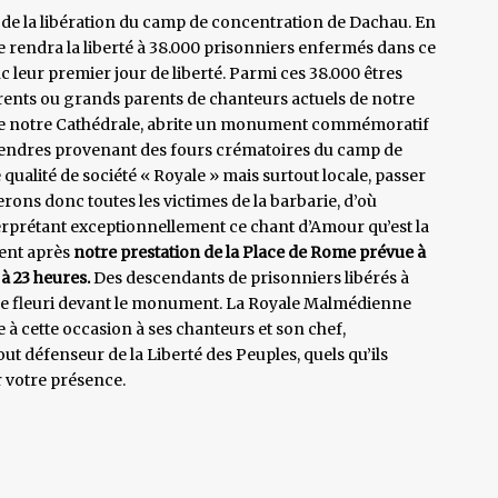
 de la libération du camp de concentration de Dachau. En
ine rendra la liberté à 38.000 prisonniers enfermés dans ce
nc leur premier jour de liberté. Parmi ces 38.000 êtres
rents ou grands parents de chanteurs actuels de notre
ôté de notre Cathédrale, abrite un monument commémoratif
 cendres provenant des fours crématoires du camp de
alité de société « Royale » mais surtout locale, passer
ons donc toutes les victimes de la barbarie, d’où
nterprétant exceptionnellement ce chant d’Amour qu’est la
ment après
notre prestation de la Place de Rome prévue à
 à 23 heures.
Des descendants de prisonniers libérés à
 fleuri devant le monument. La Royale Malmédienne
 à cette occasion à ses chanteurs et son chef,
out défenseur de la Liberté des Peuples, quels qu’ils
r votre présence.