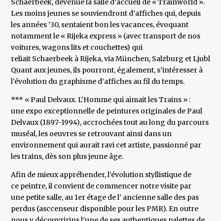
Schaerbeek, devenue la salle d’accueil de « Trainworld ».
Les moins jeunes se souviendront d’affiches qui, depuis
les années ’30, sentaient bon les vacances, évoquant
notamment le « Rijeka express » (avec transport de nos
voitures, wagons lits et couchettes) qui
reliait Schaerbeek à Rijeka, via München, Salzburg et Ljubljan
Quant aux jeunes, ils pourront, également, s’intéresser à
l’évolution du graphisme d’affiches au fil du temps.
*** « Paul Delvaux. L‘Homme qui aimait les Trains » :
une expo exceptionnelle de peintures originales de Paul
Delvaux (1897-1994), accrochées tout au long du parcours
muséal, les oeuvres se retrouvant ainsi dans un
environnement qui aurait ravi cet artiste, passionné par
les trains, dès son plus jeune âge.
Afin de mieux appréhender, l’évolution styllistique de
ce peintre, il convient de commencer notre visite par
une petite salle, au 1er étage de l’ ancienne salle des pas
perdus (asccenseur disponible pour les PMR). En outre
nous y découvririns l’une de ses authentiques palettes de