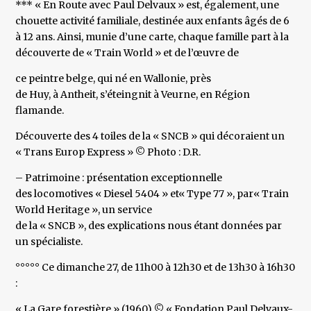
*** « En Route avec Paul Delvaux » est, également, une
chouette activité familiale, destinée aux enfants âgés de 6
à 12 ans. Ainsi, munie d’une carte, chaque famille part à la
découverte de « Train World » et de l’œuvre de
ce peintre belge, qui né en Wallonie, près
de Huy, à Antheit, s’éteingnit à Veurne, en Région
flamande.
Découverte des 4 toiles de la « SNCB » qui décoraient un
« Trans Europ Express » © Photo : D.R.
– Patrimoine : présentation exceptionnelle
des locomotives « Diesel 5404 » et« Type 77 », par« Train
World Heritage », un service
de la « SNCB », des explications nous étant données par
un spécialiste.
°°°°° Ce dimanche 27, de 11h00 à 12h30 et de 13h30 à 16h30
:
« La Gare forestière » (1960) © « Fondation Paul Delvaux-