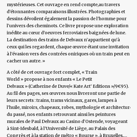
mystérieuses. Cet ouvrage en rend compte,au travers
d’étonnantes comparaisons illustrées. Photographies et
dessins dévoilent également la passion de l’homme pour
l’univers des cheminots. Ce livre propose une exploration
inédite au cœur d’oeuvres ferroviaires baignées de lune.
La destination des trains de Delvaux n’appartient qu’à
ceux qui les regardent, chaque œuvre étant une invitation
à l’évasion vers des contrées oniriques où un train peut en
cacher un autre. »
A côté de cet ouvrage fort complet, « Train
World » propose à nos enfants « Le Petit
Delvaux » (Catherine de Duve/« Kate Art’ Editions »/9€95).
Au fil des pages, ses œuvres nous livreront une partie de
leurs secrets : trains, trams vicinaux, gares, lampes à
l’huile, miroirs, chapeaux, robes, mythologie et architectures
du passé, nos enfants retrouvant ainsi les peintures
murales de Paul Delvaux au Casino d’Ostende, voyageant
à Sint-Idesbald, à l’Université de Liège, au Palais des
Congrès et à la station de métro « Bourse », à Bruxelles,…