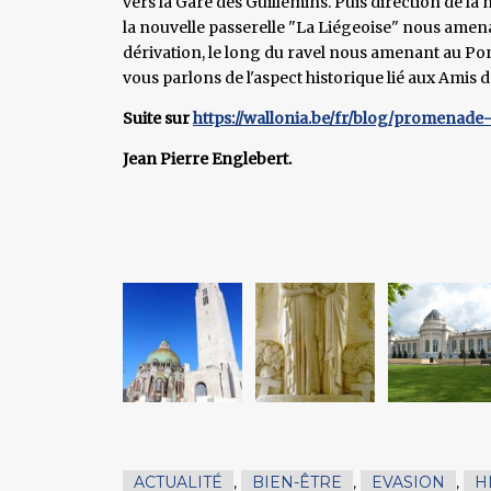
vers la Gare des Guillemins. Puis direction de l
la nouvelle passerelle "La Liégeoise" nous amena
dérivation, le long du ravel nous amenant au 
vous parlons de l'aspect historique lié aux Amis de
Suite sur
https://wallonia.be/fr/blog/promenade-
Jean Pierre Englebert.
ACTUALITÉ
,
BIEN-ÊTRE
,
EVASION
,
H