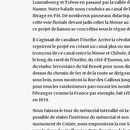
Luxembourg et Trèves en passant par la vallée d
Namur. Notre balade nous conduira au canal de l
Rivage en Pôt. De nombreux panneaux didactique
cette voie fluviale devant jadis relier la Meuse a
ce projet de liaison se concrétisa sous le règne
Il s'agissait de canaliser l'Ourthe. Arrive la révo
reprirent le projet en créant un canal plus ou mo
tronçons de ce canal entre la Meuse et Chênée, d
le long du ravel de l'Ourthe, du côté d'Esneux, 
du viaduc ferroviaire du Val Benoit pour nous dir
dessus du chemin de fer et de la route se dirige
sous bois, nous montons la Rue des Cailloux jusqu
pour tous les randonneurs parcourant les nomb
l'étranger comme la France par exemple, fait ré
en 1959.
Nous faisons le tour du mémorial interallié où la 
possible de visiter l'intérieur du mémorial et son
monument de Cointe, nous empruntons la rue Sai