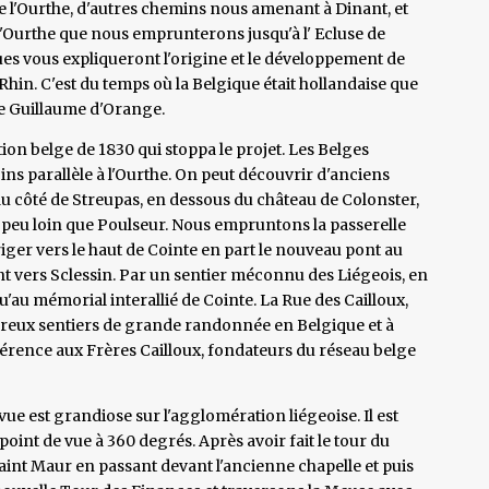
e l'Ourthe, d'autres chemins nous amenant à Dinant, et
'Ourthe que nous emprunterons jusqu'à l' Ecluse de
s vous expliqueront l'origine et le développement de
u Rhin. C'est du temps où la Belgique était hollandaise que
 de Guillaume d'Orange.
lution belge de 1830 qui stoppa le projet. Les Belges
ins parallèle à l'Ourthe. On peut découvrir d'anciens
u côté de Streupas, en dessous du château de Colonster,
un peu loin que Poulseur. Nous empruntons la passerelle
iger vers le haut de Cointe en part le nouveau pont au
ant vers Sclessin. Par un sentier méconnu des Liégeois, en
'au mémorial interallié de Cointe. La Rue des Cailloux,
reux sentiers de grande randonnée en Belgique et à
férence aux Frères Cailloux, fondateurs du réseau belge
vue est grandiose sur l'agglomération liégeoise. Il est
 point de vue à 360 degrés. Après avoir fait le tour du
nt Maur en passant devant l'ancienne chapelle et puis