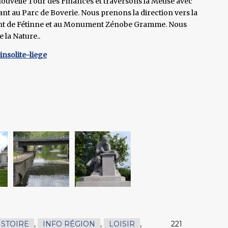
a nouvelle Tour des Finances et traversons la Meuse avec
nt au Parc de Boverie. Nous prenons la direction vers la
Pont de Fétinne et au Monument Zénobe Gramme. Nous
 la Nature..
insolite-liege
ISTOIRE
,
INFO RÉGION
,
LOISIR
,
221