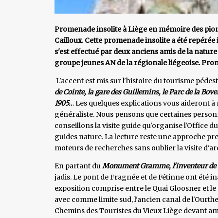
Promenade insolite à Liège en mémoire des pion
Cailloux. Cette promenade insolite a été repérée i
s'est effectué par deux anciens amis de la natur
groupe jeunes AN de la régionale liégeoise. Prom
L'accent est mis sur l'histoire du tourisme pédes
de Cointe, la gare des Guillemins, le Parc de la Bover
1905..
. Les quelques explications vous aideront à
généraliste. Nous pensons que certaines personn
conseillons la visite guide qu'organise l'Office 
guides nature. La lecture reste une approche p
moteurs de recherches sans oublier la visite d'ar
En partant du
Monument Gramme, l'inventeur de
jadis. Le pont de Fragnée et de Fétinne ont été i
exposition comprise entre le Quai Gloosner et l
avec comme limite sud, l'ancien canal de l'Ourth
Chemins des Touristes du Vieux Liège devant a