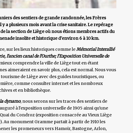
niers des sentiers de grande randonnée, les Frères
l y a plusieurs mois avant la crise sanitaire. Le repérage
e de la section de Liège où nous étions membres actifs du
enade insolite et historique d'environ 6 à 10 km.
tre, sur les lieux historiques comme le
Mémorial Interallié
ie, l'ancien canal de l'Ourthe; l'Exposition Universelle de
 mieux comprendre la ville de Liège tout en étant
es aimeraient en savoir plus, cela est normal. Nous vous
du tourisme de Liège avec des guides touristiques, ou
remière, comme consulter internet et les nombreux
chives et en bibliothèque.
 la dynamo
, nous serons sur les traces des sentiers de
nauguré à l'exposition universelle de 1905 ainsi qu'une
e Quai du Condroz (exposition consacrée au Vieux Liège
e). Au monument Gramme partait à partir de 1910 les
mener les promeneurs vers Hamoir, Bastogne, Arlon,