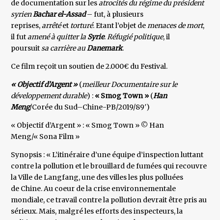
de documentation sur les
atrocités du régime du président
syrien
Bachar el-Assad
– fut, à plusieurs
reprises,
arrêté
et
torturé
. Etant l’objet de
menaces de mort
,
il fut
amené à quitter la
Syrie
.
Réfugié politique
, il
poursuit
sa carrière au
Danemark
.
Ce film reçoit un soutien de 2.000€ du Festival.
« Objectif d’Argent »
(
meilleur Documentaire sur le
développement durable
) :
« Smog Town »
(
Han
Meng
/Corée du Sud–Chine-PB/2019/89′)
« Objectif d’Argent » : « Smog Town » © Han
Meng/« Sona Film »
Synopsis : « L’itinéraire d’une équipe d’inspection luttant
contre la pollution et le brouillard de fumées qui recouvre
la Ville de Langfang, une des villes les plus polluées
de Chine. Au coeur de la crise environnementale
mondiale, ce travail contre la pollution devrait être pris au
sérieux. Mais, malgré les efforts des inspecteurs, la