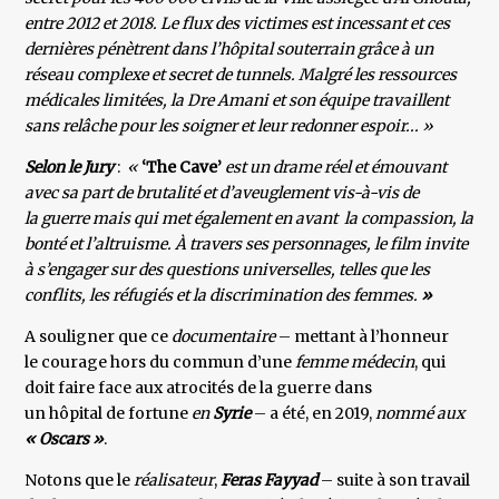
entre 2012 et 2018. Le flux des victimes est incessant et ces
dernières pénètrent dans l’hôpital souterrain grâce à un
réseau complexe et secret de tunnels. Malgré les ressources
médicales limitées, la Dre Amani et son équipe travaillent
sans relâche pour les soigner et leur redonner espoir... »
Selon le Jury
:
«
‘The Cave’
est un drame réel et émouvant
avec sa part de brutalité et d’aveuglement vis-à-vis de
la guerre mais qui met également en avant la compassion, la
bonté et l’altruisme. À travers ses personnages, le film invite
à s’engager sur des questions universelles, telles que les
conflits, les réfugiés et la discrimination des femmes.
»
A souligner que ce
documentaire
– mettant à l’honneur
le courage hors du commun d’une
femme médecin
, qui
doit faire face aux atrocités de la guerre dans
un hôpital de fortune
en
Syrie
– a été, en 2019,
nommé aux
« Oscars »
.
Notons que le
réalisateur
,
Feras Fayyad
– suite à son travail