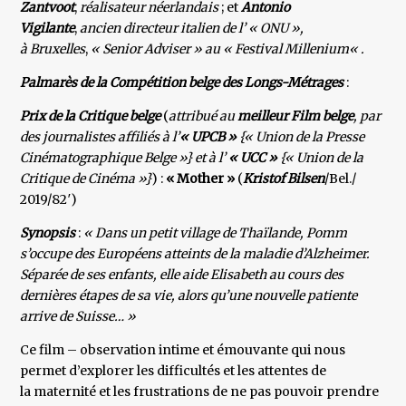
Zantvoot
,
réalisateur néerlandais
; et
Antonio
Vigilante
,
ancien directeur italien de l’ « ONU »,
à Bruxelles
,
« Senior Adviser » au « Festival Millenium« .
Palmarès de la Compétition belge des Longs-Métrages
:
Prix de la Critique belge
(
attribué au
meilleur Film belge
, par
des journalistes affiliés à l’
« UPCB »
{« Union de la Presse
Cinématographique Belge »} et à l’
« UCC »
{« Union de la
Critique de Cinéma »}
) :
« Mother »
(
Kristof Bilsen
/Bel./
2019/82′)
Synopsis
:
« Dans un petit village de Thaïlande, Pomm
s’occupe des Européens atteints de la maladie d’Alzheimer.
Séparée de ses enfants, elle aide Elisabeth au cours des
dernières étapes de sa vie, alors qu’une nouvelle patiente
arrive de Suisse… »
Ce film – observation intime et émouvante qui nous
permet d’explorer les difficultés et les attentes de
la maternité et les frustrations de ne pas pouvoir prendre