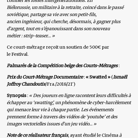
combler les fossés intergénérationnels. En
Biélorussie, un militaire à la retraite, coincé dans le passé
soviétique, partage sa vie avec son petit-fils,
ancien ingénieur, qui cherche, désormais, à gagner plus
d’argent, tout en s’épanouissant dans son nouveau
métier : strip-teaser… »
Ce court-métrage reçoit un soutien de 500€ par
le Festival.
Palmarès de la Compétition belge des Courts-Métrages
:
Prix du Court-Métrage Documentaire
:
« Swatted »
(
Ismaël
Joffroy Chandoutis
/Fra./2018/21′)
Synopsis
:
« Des joueurs en ligne racontent leurs difficultés à
échapper au ‘swatting’, un phénomène de cyber-harcèlement
qui menace leur vie à chaque partie. Les événements
prennent forme à travers des vidéos de ‘youtube’ et des
images vectorielles issues d’un jeu vidéo… »
Note de ce réalisateur français
, ayant étudié le Cinéma
à