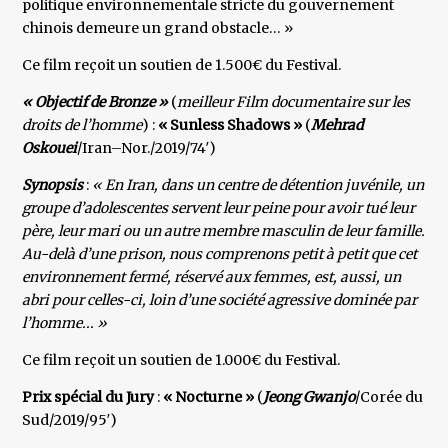
politique environnementale stricte du gouvernement
chinois demeure un grand obstacle… »
Ce film reçoit un soutien de 1.500€ du Festival.
« Objectif de Bronze »
(
meilleur Film documentaire sur les
droits de l’homme
) :
« Sunless Shadows »
(
Mehrad
Oskouei
/Iran–Nor./2019/74′)
Synopsis
:
« En Iran, dans un centre de détention juvénile, un
groupe d’adolescentes servent leur peine pour avoir tué leur
père, leur mari ou un autre membre masculin de leur famille.
Au-delà d’une prison, nous comprenons petit à petit que cet
environnement fermé, réservé aux femmes, est, aussi, un
abri pour celles-ci, loin d’une société agressive dominée par
l’homme... »
Ce film reçoit un soutien de 1.000€ du Festival.
Prix spécial du Jury
:
« Nocturne »
(
Jeong Gwanjo
/Corée du
Sud/2019/95′)