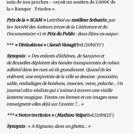
soin de nos proches – reçoit un soutien de 2.000€ de
la « Banque Triodos ».
Prix de la « SCAM »
(
attribué au
meilleur Scénario
, par
la« Société des Auteurs.trices de la Littérature et du
Documentaire »
) et
Prix du Public
:
deux films ex-aequo
:
***
« Divinations »
(
Sarah Vanagt
/Bel./2019/35′)
Synopsis
:
« Des enfants d’Athènes, de Sarajevo et
de Bruxelles déploient des bandes transparentes de ruban
adhésif dans les rues où ils grandissent. Quand ils les
enlèvent, une empreinte de la ville se dessine : poussière,
sable, emballages de bonbons, insectes, verre, peluche… Un
journal ultra-réaliste qui s’anime à travers une vieille
lanterne magique. Toutes ces formes et ces images nous
renseignent-elles déjà sur l’avenir ?… »
***
« Notre territoire »
(
Mathieu Volpe
/Bel./2019/21′)
Synopsis
:
« A Rignano, dans un ghetto… »