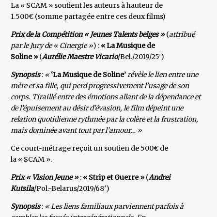
La « SCAM » soutient les auteurs à hauteur de
1.500€ (somme partagée entre ces deux films)
Prix de la Compétition « Jeunes Talents belges »
(
attribué
par le Jury de « Cinergie »
) :
« La Musique de
Soline »
(
Aurélie Maestre Vicario
/Bel./2019/25′)
Synopsis
:
«
‘La Musique de Soline’
révèle le lien entre une
mère et sa fille, qui perd progressivement l’usage de son
corps. Tiraillé entre des émotions allant de la dépendance et
de l’épuisement au désir d’évasion, le film dépeint une
relation quotidienne rythmée par la colère et la frustration,
mais dominée avant tout par l’amour… »
Ce court-métrage reçoit un soutien de 500€ de
la « SCAM ».
Prix « Vision Jeune »
:
« Strip et Guerre »
(
Andrei
Kutsila
/Pol.-Belarus/2019/68′)
Synopsis
:
« Les liens familiaux parviennent parfois à