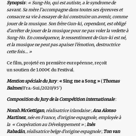
Synopsis
:
« Sung-Ho, qui est autiste, a le syndrome de
savant. Sa mère l’accompagne dans toutes ses épreuves et
consacre sa vie à essayer de lui construire un avenir, comme
jouer de la musique. Son frère Gun-ki, cependant, est obligé
d’arrêter de jouer de la musique pour ne pas voler la vedette à
Sung-Ho. En conséquence, le ressentiment de Gun-ki est né,
et la musique ne peut pas apaiser l’émotion, destructrice
cette fois… »
Ce film, projeté en première européenne, reçoit
un soutien de 1.000€ du Festival.
Mention spéciale du Jury
:
« Sing me a Song »
(
Thomas
Balmes
/Fra.-Sui./2020/95′)
Composition du Jury de la Compétition internationale
:
Norah McGettigan
,
réalisatrice irlandaise
;
Ana Alonso
Martinez
,
née en France, d’origine espagnole, employée à
la «
Coopération au Développement »
;
Inès
Rabadán
,
réalisatrice belge d’origine espagnole
;
Ton van