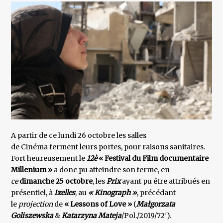
A partir de ce lundi 26 octobre les salles
de Cinéma ferment leurs portes, pour raisons sanitaires.
Fort heureusement le
12è
« Festival du Film documentaire
Millenium »
a donc pu atteindre son terme, en
ce
dimanche 25 octobre
, les
Prix
ayant pu être attribués en
présentiel, à
Ixelles
, au
« Kinograph »
, précédant
le
projection
de
« Lessons of Love »
(
Małgorzata
Goliszewska
&
Katarzyna Mateja
/Pol./2019/72′).