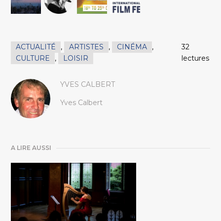
ACTUALITÉ
,
ARTISTES
,
CINÉMA
,
32
CULTURE
,
LOISIR
lectures
YVES CALBERT
Yves Calbert
A LIRE AUSSI