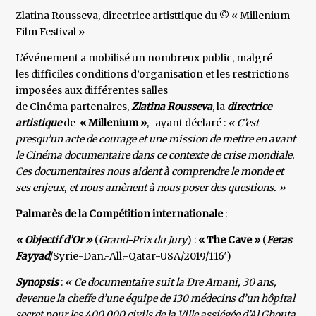
Zlatina Rousseva, directrice artisttique du © « Millenium
Film Festival »
L’événement a mobilisé un nombreux public, malgré
les difficiles conditions d’organisation et les restrictions
imposées aux différentes salles
de Cinéma partenaires,
Zlatina Rousseva
, la
directrice
artistique
de
« Millenium »
, ayant déclaré :
« C’est
presqu’un acte de courage et une mission de mettre en avant
le Cinéma documentaire dans ce contexte de crise mondiale.
Ces documentaires nous aident à comprendre le monde et
ses enjeux, et nous amènent à nous poser des questions. »
Palmarès de la Compétition internationale
:
« Objectif d’Or »
(
Grand-Prix du Jury
) :
« The Cave »
(
Feras
Fayyad
/Syrie-Dan.-All.-Qatar-USA/2019/116′)
Synopsis
:
« Ce documentaire suit la Dre Amani, 30 ans,
devenue la cheffe d’une équipe de 130 médecins d’un hôpital
secret pour les 400 000 civils de la Ville assiégée d’Al Ghouta,