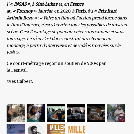
l’
« INSAS »
,
à
Sint-Lukas
et,
en
France
,
au
« Fresnoy »
,
lauréat
, en 2020,
à
Paris
, du
« Prix Icart
Artistik Rezo »
:
« Faire un film où l’action prend forme dans
le flux d’internet, c’est s’ouvrir à tous les possibles de mise en
scène. C’est l’avantage de pouvoir créer sans caméra et sans
tournage. Le récit s’est donc construit directement au
montage, à partir d’interviews et de vidéos trouvées sur le
web ».
Ce court-métrage reçoit un soutien de 500€ par
le Festival.
Yves Calbert.