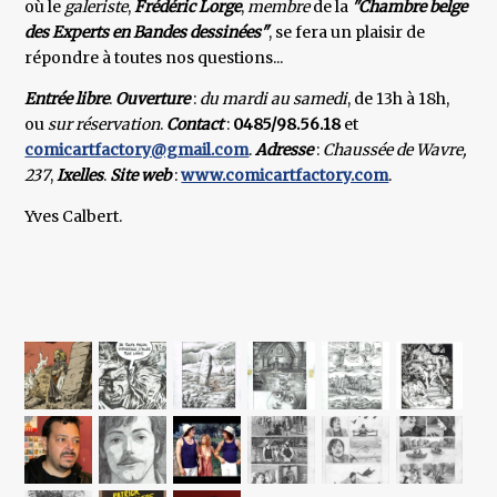
où le
galeriste
,
Frédéric Lorge
,
membre
de la
"Chambre belge
des Experts en Bandes dessinées"
, se fera un plaisir de
répondre à toutes nos questions...
Entrée libre
.
Ouverture
:
du mardi au samedi
, de 13h à 18h,
ou
sur réservation
.
Contact
:
0485/98.56.18
et
comicartfactory@gmail.com
.
Adresse
:
Chaussée de Wavre,
237
,
Ixelles
.
Site web
:
www.comicartfactory.com
.
Yves Calbert.