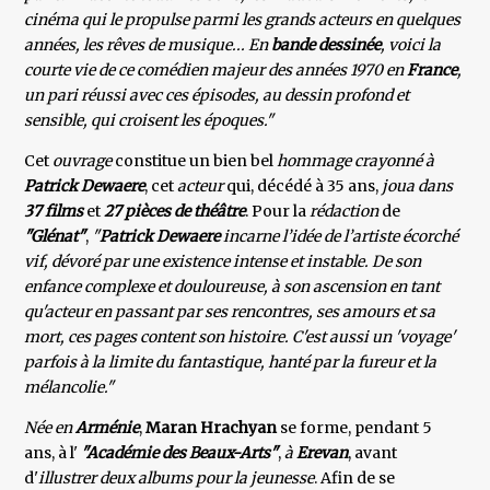
cinéma qui le propulse parmi les grands acteurs en quelques
années, les rêves de musique... En
bande dessinée
, voici la
courte vie de ce comédien majeur des années 1970 en
France
,
un pari réussi avec ces épisodes, au dessin profond et
sensible, qui croisent les époques."
Cet
ouvrage
constitue un bien bel
hommage crayonné à
Patrick Dewaere
, cet
acteur
qui, décédé à 35 ans,
joua dans
37 films
et
27 pièces de théâtre
. Pour la
rédaction
de
"Glénat"
,
"
Patrick Dewaere
incarne l’idée de l’artiste écorché
vif, dévoré par une existence intense et instable. De son
enfance complexe et douloureuse, à son ascension en tant
qu'acteur en passant par ses rencontres, ses amours et sa
mort, ces pages content son histoire. C'est aussi un 'voyage'
parfois à la limite du fantastique, hanté par la fureur et la
mélancolie."
Née en
Arménie
,
Maran Hrachyan
se forme, pendant 5
ans, à l'
"Académie des Beaux-Arts"
,
à
Erevan
, avant
d'
illustrer deux albums pour la jeunesse
. Afin de se