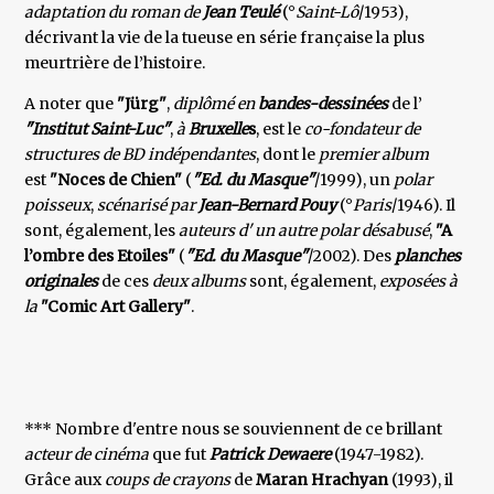
adaptation du roman de
Jean Teulé
(°
Saint-Lô
/1953),
décrivant la vie de la tueuse en série française la plus
meurtrière de l’histoire.
A noter que
"Jürg"
,
diplômé en
bandes-dessinées
de l’
"Institut Saint-Luc"
,
à
Bruxelle
s
, est le
co-fondateur
de
structures de BD indépendantes
, dont le
premier album
est
"Noces de Chien"
(
"Ed. du Masque"
/1999), un
polar
poisseux
,
scénarisé par
Jean-Bernard Pouy
(°
Paris
/1946). Il
sont, également, les
auteurs d' un autre polar
désabusé
,
"A
l’ombre des Etoiles"
(
"Ed. du Masque"
/2002). Des
planches
originales
de ces
deux albums
sont, également,
exposées à
la
"Comic Art Gallery"
.
*** Nombre d'entre nous se souviennent de ce brillant
acteur de cinéma
que fut
Patrick Dewaere
(1947-1982).
Grâce aux
coups de crayons
de
Maran Hrachyan
(1993), il