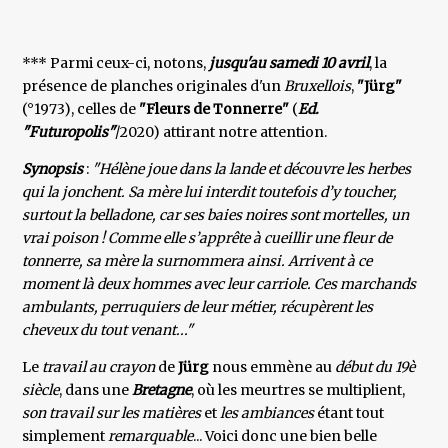
*** Parmi ceux-ci, notons,
jusqu'au samedi 10 avril
, la
présence de planches originales d'un
Bruxellois
,
"Jürg"
(°1973), celles de
"Fleurs de Tonnerre"
(
Ed.
"Futuropolis"
/2020) attirant notre attention.
Synopsis
:
"Hélène joue dans la lande et découvre les herbes
qui la jonchent. Sa mère lui interdit toutefois d’y toucher,
surtout la belladone, car ses baies noires sont mortelles, un
vrai poison ! Comme elle s’apprête à cueillir une fleur de
tonnerre, sa mère la surnommera ainsi. Arrivent à ce
moment là deux hommes avec leur carriole. Ces marchands
ambulants, perruquiers de leur métier, récupèrent les
cheveux du tout venant..."
Le
travail au crayon
de
Jürg
nous emmène au
début du 19è
siècle
, dans une
Bretagne
, où les meurtres se multiplient,
son travail sur les matières
et
les ambiances
étant tout
simplement
remarquable
... Voici donc une bien belle