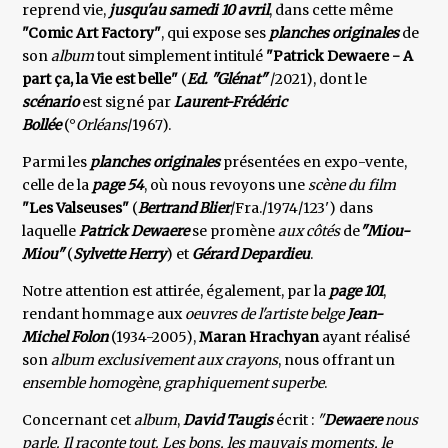
reprend vie,
jusqu'au samedi 10 avril
, dans cette même
"Comic Art Factory"
, qui expose ses
planches originales
de
son
album
tout simplement intitulé
"Patrick Dewaere - A
part ça, la Vie est belle"
(
Ed. "Glénat"
/2021), dont le
scénario
est signé par
Laurent-Frédéric
Bollée
(°
Orléans
/1967).
Parmi les
planches originales
présentées en expo-vente,
celle de la
page 54
, où nous revoyons une
scène du film
"Les Valseuses"
(
Bertrand Blier
/Fra./1974/123') dans
laquelle
Patrick Dewaere
se promène
aux côtés
de
"Miou-
Miou"
(
Sylvette Herry
) et
Gérard Depardieu
.
Notre attention est attirée, également, par la
page 101
,
rendant hommage aux
oeuvres de l'artiste belge
Jean-
Michel Folon
(1934-2005),
Maran Hrachyan
ayant réalisé
son
album exclusivement aux crayons
, nous offrant un
ensemble homogène
,
graphiquement superbe
.
Concernant cet
album
,
David Taugis
écrit :
"
Dewaere
nous
parle. Il raconte tout. Les bons, les mauvais moments, le