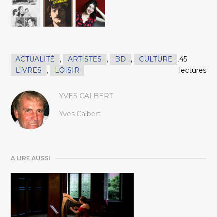
ACTUALITÉ
,
ARTISTES
,
BD
,
CULTURE
,
45
LIVRES
,
LOISIR
lectures
YVES CALBERT
Yves Calbert
A LIRE AUSSI