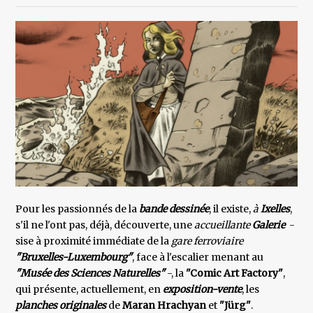
Pour les passionnés de la
bande dessinée
, il existe,
à
Ixelles
,
s'il ne l'ont pas, déjà, découverte, une
accueillante
Galerie
-
sise à proximité immédiate de la
gare ferroviaire
"Bruxelles-Luxembourg"
, face à l'escalier menant au
"Musée des Sciences Naturelles"
-, la
"Comic Art Factory"
,
qui présente, actuellement, en
exposition-vente
, les
planches originales
de
Maran Hrachyan
et
"Jürg"
.