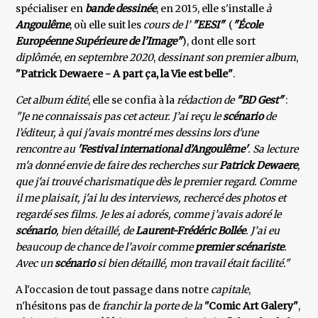
spécialiser en
bande dessinée
, en 2015, elle s'installe
à
Angoulême
, où elle suit les
cours de l’
"EESI"
(
"École
Européenne Supérieure de l’Image"
), dont elle sort
diplômée
,
en septembre 2020
,
dessinant son premier album
,
"Patrick Dewaere - A part ça, la Vie est belle"
.
Cet album édité
, elle se confia à la
rédaction de
"BD Gest"
:
"Je ne connaissais pas cet acteur. J’ai reçu le
scénario
de
l’éditeur, à qui j'avais montré mes dessins lors d'une
rencontre au
'Festival international d’Angoulême'
. Sa lecture
m'a donné envie de faire des recherches sur
Patrick Dewaere
,
que j'ai trouvé charismatique dès le premier regard. Comme
il me plaisait, j'ai lu des interviews, rechercé des photos et
regardé ses films. Je les ai adorés, comme j’avais adoré le
scénario
, bien détaillé, de
Laurent-Frédéric Bollée
. J’ai eu
beaucoup de chance de l’avoir comme
premier scénariste
.
Avec un
scénario
si bien détaillé, mon travail était facilité."
A l'occasion de tout passage dans notre
capitale
,
n'hésitons pas de
franchir la porte de la
"Comic Art Galery"
,