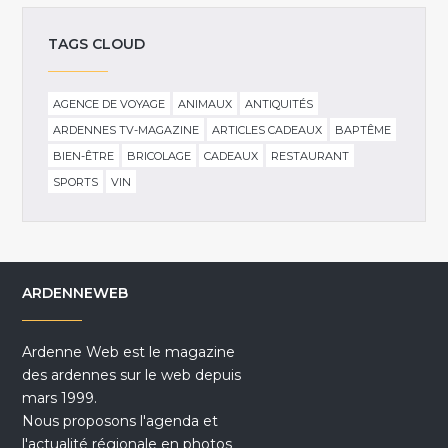
TAGS CLOUD
AGENCE DE VOYAGE
ANIMAUX
ANTIQUITÉS
ARDENNES TV-MAGAZINE
ARTICLES CADEAUX
BAPTÊME
BIEN-ÊTRE
BRICOLAGE
CADEAUX
RESTAURANT
SPORTS
VIN
ARDENNEWEB
Ardenne Web est le magazine
des ardennes sur le web depuis
mars 1999.
Nous proposons l'agenda et
l'actualité régionale en photos