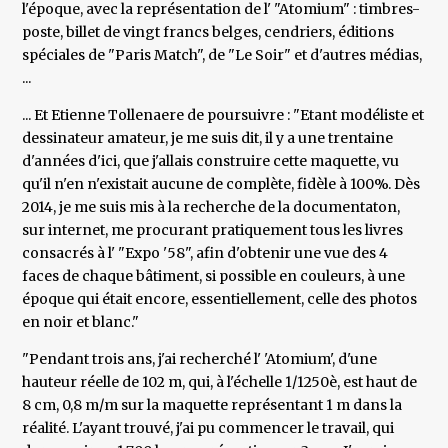
l'époque, avec la représentation de l' "Atomium" : timbres-
poste, billet de vingt francs belges, cendriers, éditions
spéciales de "Paris Match", de "Le Soir" et d'autres médias,
...
... Et Etienne Tollenaere de poursuivre : "Etant modéliste et
dessinateur amateur, je me suis dit, il y a une trentaine
d'années d'ici, que j'allais construire cette maquette, vu
qu'il n'en n'existait aucune de complète, fidèle à 100%. Dès
2014, je me suis mis à la recherche de la documentaton,
sur internet, me procurant pratiquement tous les livres
consacrés à l' "Expo '58", afin d'obtenir une vue des 4
faces de chaque bâtiment, si possible en couleurs, à une
époque qui était encore, essentiellement, celle des photos
en noir et blanc."
"Pendant trois ans, j'ai recherché l' 'Atomium', d'une
hauteur réelle de 102 m, qui, à l'échelle 1/1250è, est haut de
8 cm, 0,8 m/m sur la maquette représentant 1 m dans la
réalité. L'ayant trouvé, j'ai pu commencer le travail, qui