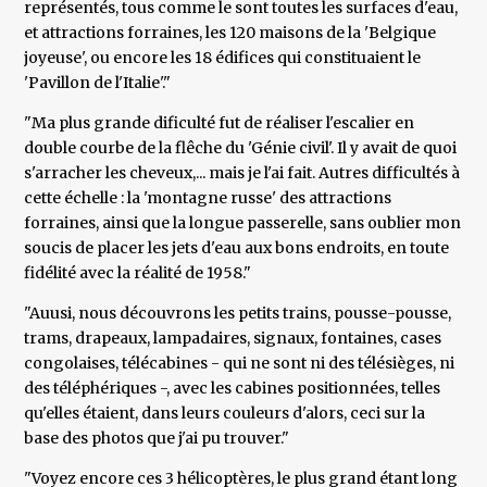
représentés, tous comme le sont toutes les surfaces d'eau,
et attractions forraines, les 120 maisons de la 'Belgique
joyeuse', ou encore les 18 édifices qui constituaient le
'Pavillon de l'Italie'."
"Ma plus grande dificulté fut de réaliser l'escalier en
double courbe de la flêche du 'Génie civil'. Il y avait de quoi
s'arracher les cheveux,... mais je l'ai fait. Autres difficultés à
cette échelle : la 'montagne russe' des attractions
forraines, ainsi que la longue passerelle, sans oublier mon
soucis de placer les jets d'eau aux bons endroits, en toute
fidélité avec la réalité de 1958."
"Auusi, nous découvrons les petits trains, pousse-pousse,
trams, drapeaux, lampadaires, signaux, fontaines, cases
congolaises, télécabines - qui ne sont ni des télésièges, ni
des téléphériques -, avec les cabines positionnées, telles
qu'elles étaient, dans leurs couleurs d'alors, ceci sur la
base des photos que j'ai pu trouver."
"Voyez encore ces 3 hélicoptères, le plus grand étant long