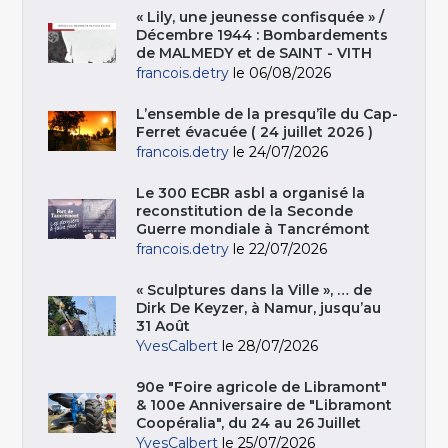
« Lily, une jeunesse confisquée » /
Décembre 1944 : Bombardements
de MALMEDY et de SAINT - VITH
francois.detry
le 06/08/2026
L’ensemble de la presqu’île du Cap-
Ferret évacuée ( 24 juillet 2026 )
francois.detry
le 24/07/2026
Le 300 ECBR asbl a organisé la
reconstitution de la Seconde
Guerre mondiale à Tancrémont
francois.detry
le 22/07/2026
« Sculptures dans la Ville », … de
Dirk De Keyzer, à Namur, jusqu’au
31 Août
YvesCalbert
le 28/07/2026
90e "Foire agricole de Libramont"
& 100e Anniversaire de "Libramont
Coopéralia", du 24 au 26 Juillet
YvesCalbert
le 25/07/2026