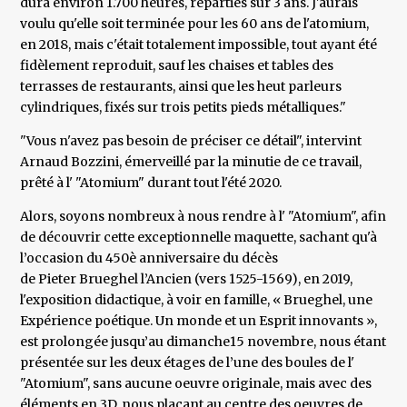
dura environ 1.700 heures, réparties sur 3 ans. J'aurais
voulu qu'elle soit terminée pour les 60 ans de l'atomium,
en 2018, mais c'était totalement impossible, tout ayant été
fidèlement reproduit, sauf les chaises et tables des
terrasses de restaurants, ainsi que les heut parleurs
cylindriques, fixés sur trois petits pieds métalliques."
"Vous n'avez pas besoin de préciser ce détail", intervint
Arnaud Bozzini, émerveillé par la minutie de ce travail,
prêté à l' "Atomium" durant tout l'été 2020.
Alors, soyons nombreux à nous rendre à l' "Atomium", afin
de découvrir cette exceptionnelle maquette, sachant qu'à
l’occasion du 450è anniversaire du décès
de Pieter Brueghel l’Ancien (vers 1525-1569), en 2019,
l'exposition didactique, à voir en famille, « Brueghel, une
Expérience poétique. Un monde et un Esprit innovants »,
est prolongée jusqu’au dimanche15 novembre, nous étant
présentée sur les deux étages de l’une des boules de l'
"Atomium", sans aucune oeuvre originale, mais avec des
éléments en 3D, nous plaçant au centre des oeuvres de