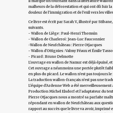
Il marque un tournant dans la littérature wallonne.
malheurs de la déforestation et qui ont dû fuir la 
douleur de l’immigration et de l’exil vers les villes
Ce livre est écrit par Sarah V., illustré par Stiban
suivants.
- Wallon de Liège : Paul-Henri Thomsin
- Wallon de Charleroi : Jean-Luc Fauconnier
-Wallon de Neufchâteau : Pierre Otjacques
- Wallon d'Ottignies : Valmy Féaux et Émile Tass
- Picard : Bruno Delmotte
L'ouvrage en wallon de Namur est déjà épuisé, et
Cet ouvrage a néanmoins une portée plutôt faibl
en plus du picard. Le wallon n’est pas toujours l
La traduction wallon-français n’est pas une trad
L’équipe d’Ardenne Web a été merveilleusement ac
Production Michel Elsdorf et l’adaptateur du tex
Pierre Otjacques nous a montré sa parfaite maîtr
répondant en wallon de Neufchâteau aux question
rapport au succès que le livre va avoir, imprimé