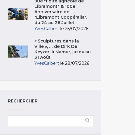
90e "Foire agricole de
Libramont" & 100e
Anniversaire de
"Libramont Coopéralia",
du 24 au 26 Juillet
YvesCalbert
le 25/07/2026
« Sculptures dans la
Ville », … de Dirk De
Keyzer, à Namur, jusqu’au
31 Août
YvesCalbert
le 28/07/2026
RECHERCHER