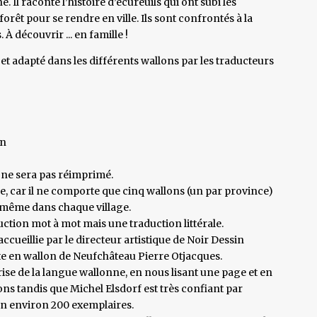
 Il raconte l’histoire d’écureuils qui ont subi les
forêt pour se rendre en ville. Ils sont confrontés à la
. À découvrir ... en famille !
e, et adapté dans les différents wallons par les traducteurs
on
 ne sera pas réimprimé.
e, car il ne comporte que cinq wallons (un par province)
e même dans chaque village.
uction mot à mot mais une traduction littérale.
cueillie par le directeur artistique de Noir Dessin
te en wallon de Neufchâteau Pierre Otjacques.
ise de la langue wallonne, en nous lisant une page et en
s tandis que Michel Elsdorf est très confiant par
 en environ 200 exemplaires.