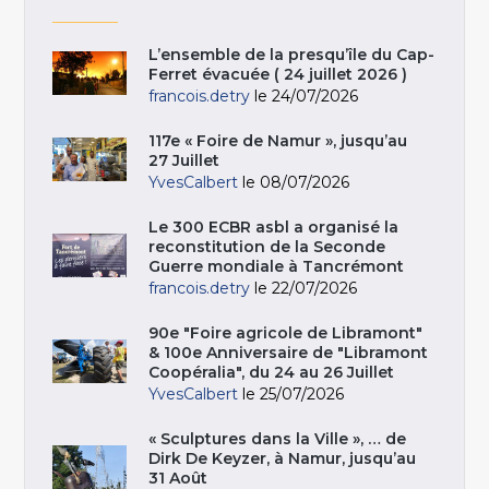
L’ensemble de la presqu’île du Cap-
Ferret évacuée ( 24 juillet 2026 )
francois.detry
le 24/07/2026
117e « Foire de Namur », jusqu’au
27 Juillet
YvesCalbert
le 08/07/2026
Le 300 ECBR asbl a organisé la
reconstitution de la Seconde
Guerre mondiale à Tancrémont
francois.detry
le 22/07/2026
90e "Foire agricole de Libramont"
& 100e Anniversaire de "Libramont
Coopéralia", du 24 au 26 Juillet
YvesCalbert
le 25/07/2026
« Sculptures dans la Ville », … de
Dirk De Keyzer, à Namur, jusqu’au
31 Août