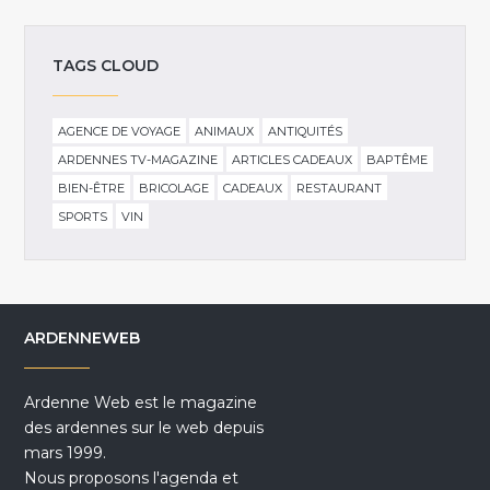
TAGS CLOUD
AGENCE DE VOYAGE
ANIMAUX
ANTIQUITÉS
ARDENNES TV-MAGAZINE
ARTICLES CADEAUX
BAPTÊME
BIEN-ÊTRE
BRICOLAGE
CADEAUX
RESTAURANT
SPORTS
VIN
ARDENNEWEB
Ardenne Web est le magazine
des ardennes sur le web depuis
mars 1999.
Nous proposons l'agenda et