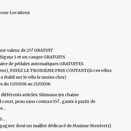
ions-Locations
'une valeur de 25? GRATUIT
ur Sigma 5 et un casque GRATUITS
e paire de pédales automatiques GRATUITES
ur), PAYEZ LE TROISIEME PRIX COUTANT.(Si ces vélos
a établi sur le vélo le moins cher)
s du 15/03/08 au 21/03/08.
 différents articles: Shimano (ex chaine
 court, peau sans couture:35?... gants à partir de
...
...
à gagner dont un maillot dédicacé de Maxime Monfort.(1