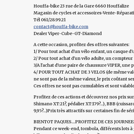
Houffa-bike 23 rue de la Gare 6660 Houffalize
Magasin de cycles et accessoires-Vente-Réparat
Tél 061/28.99.21
contact@houffa-bike.com
Dealer Viper-Cube-GT-Diamond
A cette occasion, profitez des offres suivantes:
1/ Pour tout achat d'un vélo enfant, un casque d
2/ Pour tout achat d'un vélo adulte, un compte
3/A l'achat d'une paire de chaussure VIPER, un
4/ POUR TOUT ACHAT DE 3 VELOS (de même vale
ne sont pas de la même valeur, le prix coûtant ser
Ces offres ne sont pas cumulables et sont valable
Profitez de ces actions et découvrez nos prix sur
Shimano XT:21?, pédalier XT:179?...), BBB (cuissard
9,95?...)Prix très attractifs sur certaines fin de série
BIENTOT PAQUES....PROFITEZ DE CES JOURNEES
Pendant ce week-end, tombola, différents lots 