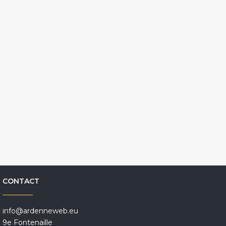
CONTACT
info@ardenneweb.eu
9e Fontenaille