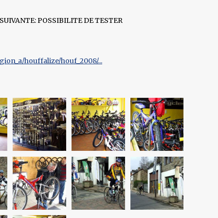
UIVANTE: POSSIBILITE DE TESTER
on_a/houffalize/houf_2008/...