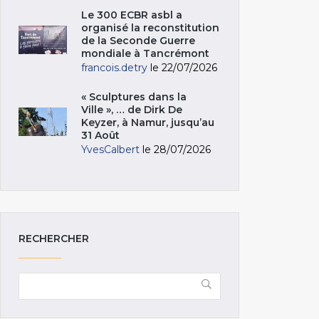
Le 300 ECBR asbl a
organisé la reconstitution
de la Seconde Guerre
mondiale à Tancrémont
francois.detry
le 22/07/2026
« Sculptures dans la
Ville », … de Dirk De
Keyzer, à Namur, jusqu’au
31 Août
YvesCalbert
le 28/07/2026
RECHERCHER