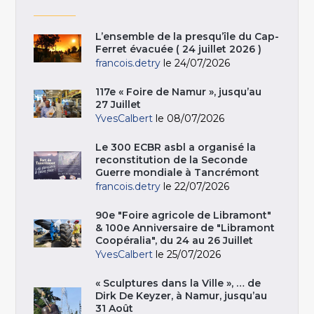
L’ensemble de la presqu’île du Cap-
Ferret évacuée ( 24 juillet 2026 )
francois.detry
le 24/07/2026
117e « Foire de Namur », jusqu’au
27 Juillet
YvesCalbert
le 08/07/2026
Le 300 ECBR asbl a organisé la
reconstitution de la Seconde
Guerre mondiale à Tancrémont
francois.detry
le 22/07/2026
90e "Foire agricole de Libramont"
& 100e Anniversaire de "Libramont
Coopéralia", du 24 au 26 Juillet
YvesCalbert
le 25/07/2026
« Sculptures dans la Ville », … de
Dirk De Keyzer, à Namur, jusqu’au
31 Août