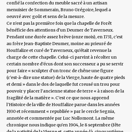
confié la confection du meuble sacré à un artisan
menuisier de Sommerain, Bruno Grégoire, lequel a
oeuvré avec goût et sens de la mesure.
Ce n’est pas la première fois que la chapelle de Forêt
bénéficie des attentions d’un Deumer de Taverneux.
Pendant une durée assez brève (onze mois), en 1731, c’est
au frère Jean-Baptiste Deumer, moine au prieuré de
Houffalize et curé de Taverneux, qu’était revenue la
charge de cette chapelle. Celui-ci parvint à récolter un
certain nombre d’écus dont son successeur a pu se servir
pour faire « sculpter d’un tronc de chêne une figure
(c’est-à-dire une statue) de la Vierge, haute de quatre pieds
et demi » dans le dos de laquelle fut creusé un trou pour
pouvoir y placer l’ancienne statue de terre « à raison de la
fragilité de la matière ». C’est ce que nous apprend
l’Histoire de la ville de Houffalize parue dans les années
1930 et récemment « republiée » par le cercle Segnia,
annotée et commentée par Luc Nollomont. La même
chronique nous indique qu’en 1904, le 8 septembre (fête
de la nativité de la Vierge et, cette année-là, cinquantième