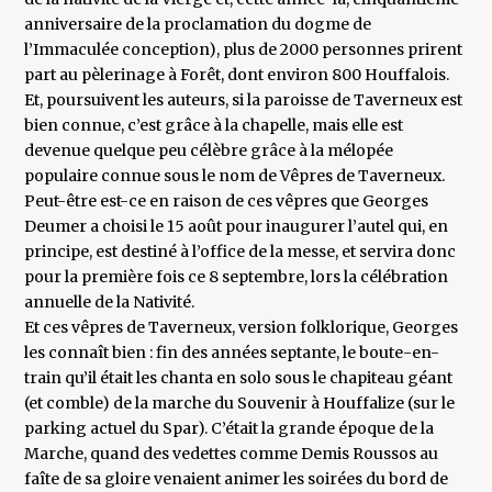
anniversaire de la proclamation du dogme de
l’Immaculée conception), plus de 2000 personnes prirent
part au pèlerinage à Forêt, dont environ 800 Houffalois.
Et, poursuivent les auteurs, si la paroisse de Taverneux est
bien connue, c’est grâce à la chapelle, mais elle est
devenue quelque peu célèbre grâce à la mélopée
populaire connue sous le nom de Vêpres de Taverneux.
Peut-être est-ce en raison de ces vêpres que Georges
Deumer a choisi le 15 août pour inaugurer l’autel qui, en
principe, est destiné à l’office de la messe, et servira donc
pour la première fois ce 8 septembre, lors la célébration
annuelle de la Nativité.
Et ces vêpres de Taverneux, version folklorique, Georges
les connaît bien : fin des années septante, le boute-en-
train qu’il était les chanta en solo sous le chapiteau géant
(et comble) de la marche du Souvenir à Houffalize (sur le
parking actuel du Spar). C’était la grande époque de la
Marche, quand des vedettes comme Demis Roussos au
faîte de sa gloire venaient animer les soirées du bord de