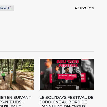
DARITÉ
48 lectures
ER EN SUIVANT
LE SOLI'DAYS FESTIVAL DE
TS-NŒUDS :
JODOIGNE AU BORD DE
QU’IL FAUT
L'ANNULATION: "NOUS