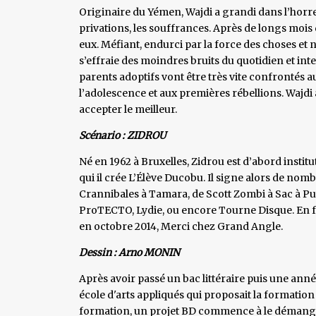
Originaire du Yémen, Wajdi a grandi dans l’horre
privations, les souffrances. Après de longs mois 
eux. Méfiant, endurci par la force des choses et 
s’effraie des moindres bruits du quotidien et int
parents adoptifs vont être très vite confrontés 
l’adolescence et aux premières rébellions. Wajdi a 
accepter le meilleur.
Scénario : ZIDROU
Né en 1962 à Bruxelles, Zidrou est d’abord institu
qui il crée L’Élève Ducobu. Il signe alors de nom
Crannibales à Tamara, de Scott Zombi à Sac à Pu
ProTECTO, Lydie, ou encore Tourne Disque. En fé
en octobre 2014, Merci chez Grand Angle.
Dessin : Arno MONIN
Après avoir passé un bac littéraire puis une année
école d'arts appliqués qui proposait la formatio
formation, un projet BD commence à le démanger. 