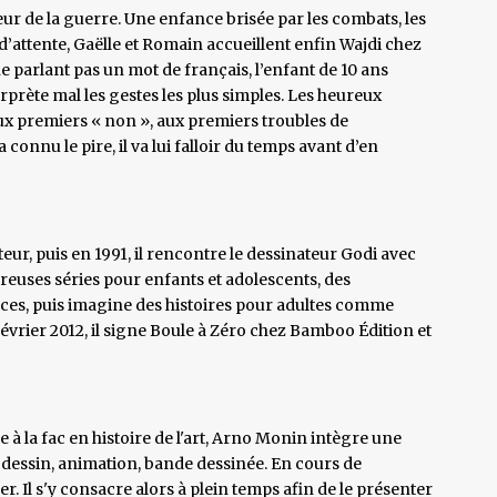
ur de la guerre. Une enfance brisée par les combats, les
d’attente, Gaëlle et Romain accueillent enfin Wajdi chez
ne parlant pas un mot de français, l’enfant de 10 ans
erprète mal les gestes les plus simples. Les heureux
aux premiers « non », aux premiers troubles de
connu le pire, il va lui falloir du temps avant d’en
teur, puis en 1991, il rencontre le dessinateur Godi avec
breuses séries pour enfants et adolescents, des
ces, puis imagine des histoires pour adultes comme
vrier 2012, il signe Boule à Zéro chez Bamboo Édition et
 à la fac en histoire de l'art, Arno Monin intègre une
n dessin, animation, bande dessinée. En cours de
Il s'y consacre alors à plein temps afin de le présenter