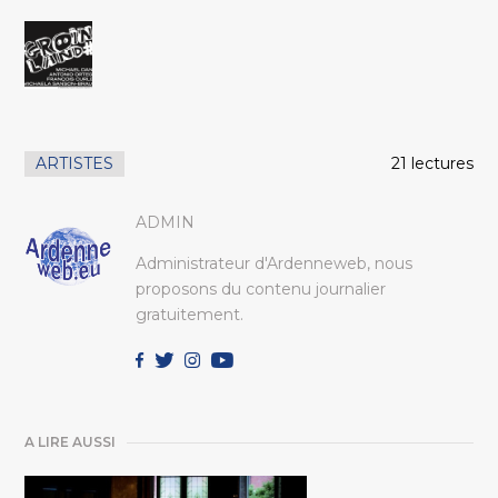
ARTISTES
21 lectures
ADMIN
Administrateur d'Ardenneweb, nous
proposons du contenu journalier
gratuitement.
A LIRE AUSSI