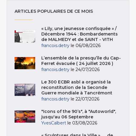
ARTICLES POPULAIRES DE CE MOIS
« Lily, une jeunesse confisquée » /
Décembre 1944 : Bombardements
de MALMEDY et de SAINT - VITH
francois.detry
le 06/08/2026
L’ensemble de la presqu’île du Cap-
Ferret évacuée ( 24 juillet 2026 )
francois.detry
le 24/07/2026
Le 300 ECBR asbl a organisé la
reconstitution de la Seconde
Guerre mondiale à Tancrémont
francois.detry
le 22/07/2026
"Icons of the 90’s", à "Autoworld",
jusqu'au 06 Septembre
YvesCalbert
le 03/08/2026
« Sculptures dans la Ville », … de