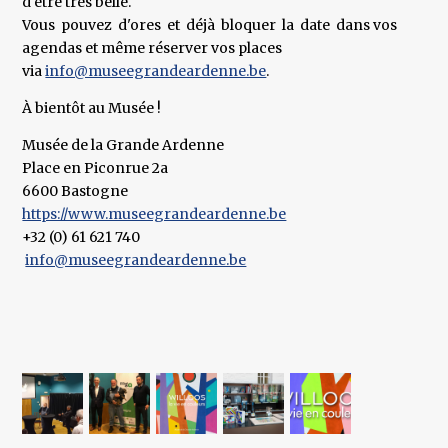
d'être très belle.
Vous pouvez d'ores et déjà bloquer la date dans vos
agendas et même réserver vos places
via
info@museegrandeardenne.be
.
‍À bientôt au Musée !
Musée de la Grande Ardenne
Place en Piconrue 2a
6600 Bastogne
https://www.museegrandeardenne.be
+32 (0) 61 621 740
info@museegrandeardenne.be