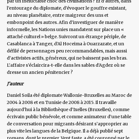
par un inéluctable choc des civilisations ? Et d’autres, dans
l’entourage du diplomate, d’évoquer le gouffre existant,
au niveau planétaire, entre maigreur des uns et
embonpoint des autres. Afin d’investiguer de manière
informelle, les Nations unies mandatent sur place un «
attaché culturel » belge. Suivront un étrange périple, de
Casablanca à Tanger, d’Al Hoceima à Ouarzazate, et un
défilé de personnages peu recommandables, mais aussi
d’activistes actifs, généreux, qui ne baissent pas les bras.
L’affaire s’éclaircira-t-elle dans les sables d’Agdez où se
dresse un ancien pénitencier ?
J’auteur
Daniel Soila été diplomate Wallonie-Bruxelles au Maroc de
2004 à 2008 et en Tunisie de 2008 à 2015. Il travaille
aujourd’hui à la Bibliothèque d’Ixelles (Bruxelles), comme
écrivain public bénévole, et comme animateur d’une table
de conversation pour migrants désirant s’approprier au
plus vite les langues de la Belgique. Il a déjà publié sept
romans, dont le premier, Vent faste, a été couronné par le