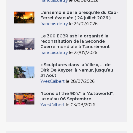
francois.detry
le 06/08/2026
L’ensemble de la presqu’île du Cap-
Ferret évacuée ( 24 juillet 2026 )
francois.detry
le 24/07/2026
Le 300 ECBR asbl a organisé la
reconstitution de la Seconde
Guerre mondiale à Tancrémont
francois.detry
le 22/07/2026
« Sculptures dans la Ville », … de
Dirk De Keyzer, à Namur, jusqu’au
31 Août
YvesCalbert
le 28/07/2026
"Icons of the 90’s", à "Autoworld",
jusqu'au 06 Septembre
YvesCalbert
le 03/08/2026