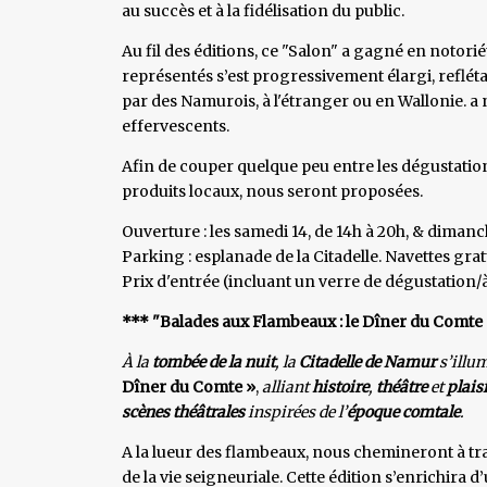
au succès et à la fidélisation du public.
Au fil des éditions, ce "Salon" a gagné en notori
représentés s’est progressivement élargi, refléta
par des Namurois, à l'étranger ou en Wallonie. a 
effervescents.
Afin de couper quelque peu entre les dégustation
produits locaux, nous seront proposées.
Ouverture : les samedi 14, de 14h à 20h, & dimanch
Parking : esplanade de la Citadelle. Navettes gra
Prix d'entrée (incluant un verre de dégustation/à 
*** "Balades aux Flambeaux : le Dîner du Comte »
À la
tombée de la nuit
, la
Citadelle de Namur
s’illu
Dîner du Comte »
,
alliant
histoire
,
théâtre
et
plais
scènes
théâtrales
inspirées de l’
époque comtale
.
A la lueur des flambeaux, nous chemineront à tra
de la vie seigneuriale. Cette édition s’enrichira 