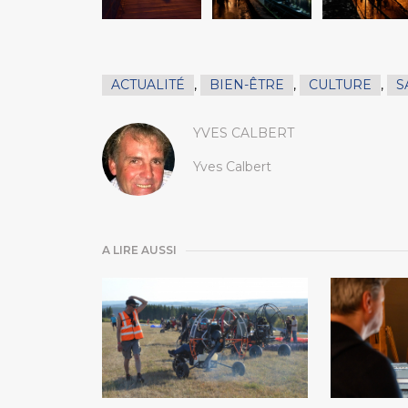
ACTUALITÉ
,
BIEN-ÊTRE
,
CULTURE
,
S
YVES CALBERT
Yves Calbert
A LIRE AUSSI