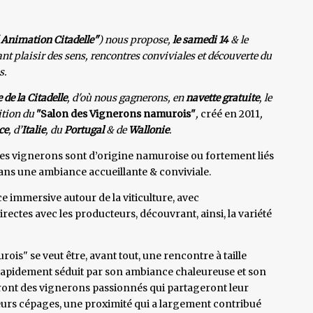
 Animation Citadelle"
) nous propose,
le samedi 14
& le
ant plaisir des sens, rencontres conviviales et découverte du
s.
 de la Citadelle
, d'où nous gagnerons, en
navette gratuite
,
le
dition du
"Salon des Vignerons namurois"
,
créé en 2011
,
ce
, d’
Italie
, du
Portugal
& de
Wallonie
.
s ces vignerons sont d’origine namuroise ou fortement liés
dans une ambiance accueillante & conviviale.
 immersive autour de la viticulture, avec
ctes avec les producteurs, découvrant, ainsi, la variété
is" se veut être, avant tout, une rencontre à taille
t rapidement séduit par son ambiance chaleureuse et son
ront des vignerons passionnés qui partageront leur
e leurs cépages, une proximité qui a largement contribué