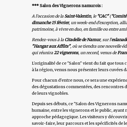
*** Salon des Vignerons namurois :
A l’occasion de la
Saint-Valentin
, le
"CAC"
(
"Comité
dimanche 15 février
, un week-end d’exception, alli
patrimoine, à vivre en duo, en famille ou entre ami
Rendez-vous à la
Citadelle de Namur
, sur l'
eslanade
"Hangar aux Affûts"
, où se tiendra une nouvelle é
qui réunira
22 vignerons
, un record, venus de
Fran
L'originalité de ce "Salon" vient du fait que tou
à la région, venus nous présenter leurs cuvées 
Pour chacun d'entre nous, ce sera une expérience
des dégustations commentées, des rencontres dire
de leurs vignobles.
Depuis ses débuts, ce "Salon des Vignerons namuro
humaine, entre les vignerons et le public, ayan
approche pédagogique. Les visiteurs y découvri
savoir-faire, leur parcours et les spécificités d