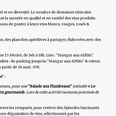
été et en diversité. Le nombre de domaines vinicoles
nt la montée en qualité et en variété des vins produits
nous de gouter à leurs vins blancs, rouges, rosés &
s, des planches apéritives à partager, élaborées avec des
e 15 février, de 14h à 19h. Lieu : "Hangar aux Affûts".
tuites : du parking jusqu'au "Hangar aux Affûts" & retour.
partir de 18 ans) : 07€.
" :
minera, pour une
"Balade aux Flambeaux"
intitulée
« Le
irs gourmands
. Lors de cette activité nocturne ponctuée de
vers les remparts, pour revivre des épisodes fascinants
d’une dégustation de vins, sélectionnés par les