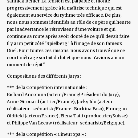
Yannick Renier. La tension est palpable et monte
progressivement grâce à la maîtrise technique qui est
également au service du rythme très efficace. De plus,
nous nous sommes identifiés au rôle de ce père qui heurte
par inadvertance le rétroviseur d'une voiture et qui
continue sa route après avoir douté de ce qu'il devait faire!
Il y a un petit côté "Spielberg" à l'image de son fameux
Duel. Pour toutes ces raisons, nous avons trouvé que ce
court métrage sortait du lot et que nous n'avions aucun
moment de répit.“
Compositions des différents Jurys :
*** de la Compétition internationale :
Richard Anconina (acteur/France/Président du Jury),
Anne Girouard (actrice/France), Jacky Ido (acteur–
réalisateur–scénariste/France–Burkina Faso), Finnegan
Oldfield (acteur/France), Elena Tatti (productrice/Suisse)
et Phlippe Van Leeuw (réalisateur–scénariste/Belgique).
*** de la Compétition « Cineuropa » :