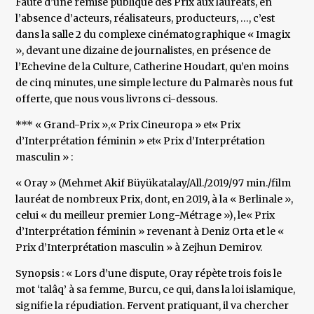
Faute d’une remise publique des Prix aux lauréats, en
l’absence d’acteurs, réalisateurs, producteurs, …, c’est
dans la salle 2 du complexe cinématographique « Imagix
», devant une dizaine de journalistes, en présence de
l’Echevine de la Culture, Catherine Houdart, qu’en moins
de cinq minutes, une simple lecture du Palmarès nous fut
offerte, que nous vous livrons ci-dessous.
*** « Grand-Prix »,« Prix Cineuropa » et« Prix
d’Interprétation féminin » et« Prix d’Interprétation
masculin » :
« Oray » (Mehmet Akif Büyükatalay/All./2019/97 min./film
lauréat de nombreux Prix, dont, en 2019, à la « Berlinale »,
celui « du meilleur premier Long-Métrage »), le« Prix
d’Interprétation féminin » revenant à Deniz Orta et le «
Prix d’Interprétation masculin » à Zejhun Demirov.
Synopsis : « Lors d’une dispute, Oray répète trois fois le
mot ‘talâq’ à sa femme, Burcu, ce qui, dans la loi islamique,
signifie la répudiation. Fervent pratiquant, il va chercher