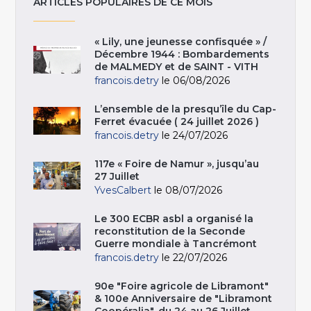
ARTICLES POPULAIRES DE CE MOIS
« Lily, une jeunesse confisquée » /
Décembre 1944 : Bombardements
de MALMEDY et de SAINT - VITH
francois.detry
le 06/08/2026
L’ensemble de la presqu’île du Cap-
Ferret évacuée ( 24 juillet 2026 )
francois.detry
le 24/07/2026
117e « Foire de Namur », jusqu’au
27 Juillet
YvesCalbert
le 08/07/2026
Le 300 ECBR asbl a organisé la
reconstitution de la Seconde
Guerre mondiale à Tancrémont
francois.detry
le 22/07/2026
90e "Foire agricole de Libramont"
& 100e Anniversaire de "Libramont