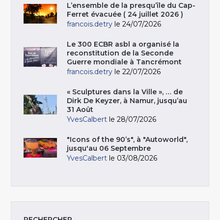
L’ensemble de la presqu’île du Cap-
Ferret évacuée ( 24 juillet 2026 )
francois.detry
le 24/07/2026
Le 300 ECBR asbl a organisé la
reconstitution de la Seconde
Guerre mondiale à Tancrémont
francois.detry
le 22/07/2026
« Sculptures dans la Ville », … de
Dirk De Keyzer, à Namur, jusqu’au
31 Août
YvesCalbert
le 28/07/2026
"Icons of the 90’s", à "Autoworld",
jusqu'au 06 Septembre
YvesCalbert
le 03/08/2026
RECHERCHER