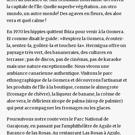
la capitale de l'île. Quelle superbe végétation...un otro
mundo, un autre monde! Des agaves en fleurs, des aloe
vera et quel calme !
En 1970 les hippies quittent Ibiza pour venir à la Gomera.
Et comme disait le guide : «Respirez la Gomera, écoutez-
la, sentez-la, goûtez-la et touchez-la». Hermigua offre un
paysage très vert, des bananeraies, des cultures en
terrasse ; pas de discos, pas de cinémas, pas de karaoke
mais une nature exceptionnelle. Nous vivons une
ambiance canarienne authentique. Visitons le parc
ethnographique de la Gomera et découvrons l'artisanat et
les produits de l'île à la boutique, comme le almogrote
(fromage de chèvre), la liqueur de banane, la crème de
aloe vera, le délicieux sirope de palma (sirop de palmier)
qui peut accompagner les fromages ou les glaces.
Poursuivons notre route vers le Parc National de
Garajonay, en passant par l'amphithéâtre de Agulo et le
Baranco de las Rosas. Au restaurant Las Rosas à Agulo,