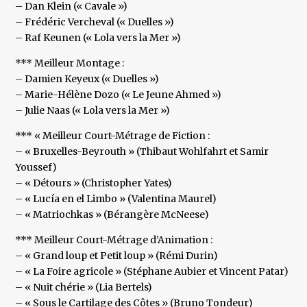
– Dan Klein (« Cavale »)
– Frédéric Vercheval (« Duelles »)
– Raf Keunen (« Lola vers la Mer »)
*** Meilleur Montage :
– Damien Keyeux (« Duelles »)
– Marie-Hélène Dozo (« Le Jeune Ahmed »)
– Julie Naas (« Lola vers la Mer »)
*** « Meilleur Court-Métrage de Fiction :
– « Bruxelles-Beyrouth » (Thibaut Wohlfahrt et Samir
Youssef)
– « Détours » (Christopher Yates)
– « Lucía en el Limbo » (Valentina Maurel)
– « Matriochkas » (Bérangère McNeese)
*** Meilleur Court-Métrage d’Animation :
– « Grand loup et Petit loup » (Rémi Durin)
– « La Foire agricole » (Stéphane Aubier et Vincent Patar)
– « Nuit chérie » (Lia Bertels)
– « Sous le Cartilage des Côtes » (Bruno Tondeur)