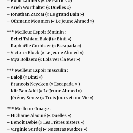
– Bouli Lanners (« De Patrick »)
– Arieh Worthalter (« Duelles »)
– Jonathan Zaccaï (« Le grand Bain »)
– Othmane Moumen (« Le Jeune Ahmed »)
*** Meilleur Espoir féminin :
– Bebel Tshiani Baloji (« Binti »)
– Raphaëlle Corbisier (« Escapada »)
– Victoria Bluck (« Le Jeune Ahmed »)
– Mya Bollaers (« Lola vers la Mer »)
*** Meilleur Espoir masculin :
– Baloji (« Binti »)
– François Neycken (« Escapada « )
– Idir Ben Addi (« Le Jeune Ahmed »)
– Jérémy Senez (« Trois Jours et une Vie »)
*** Meilleure Image :
– Hichame Alaouié (« Duelles »)
– Benoît Debie (« Les Frères Sisters »)
– Virginie Surdej (« Nuestras Madres »)