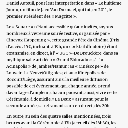
Daniel Auteuil, pour leur interprétation dans « Le huitième
Jour », un film de Jaco Van Dormael, qui fut, en 2011, le
premier Président des « Magritte ».
Le « Square » n’étant accessible qu’aux invités, soyons
nombreux à vivre une soirée festive, organisée par «
Cinevox Happening », cette grande Fête du Cinéma (Prix
d’accès : 15€, incluant, à 19h, un cocktail dînatoire) étant
etransmise, en direct, à l’ « UGC »-De Brouckère, dans sa
mythique salle art déco « Grand Eldorado » ; à l’ «
Acinapolis » de Jambes/Namur ; au « Cinéscope » de
Louvain-la-Neuve/Ottignies ; et au « Kinépolis » de
Rocourt/Liège, assurant ainsi la meilleure diffusion
possible de cet événement, qui, chaque année, prend
davantage d’ampleur, chacun pouvant, aussi, vivre cette
Cérémonie, à domicile,« La Deux » assurant, pour la
seconde année, sa retransmission en direct, dès 20h.
En outre, au sein des quatre salles mentionnées, trois
heures avant la Cérémonie, à 17h (accueil dès 16h30), les