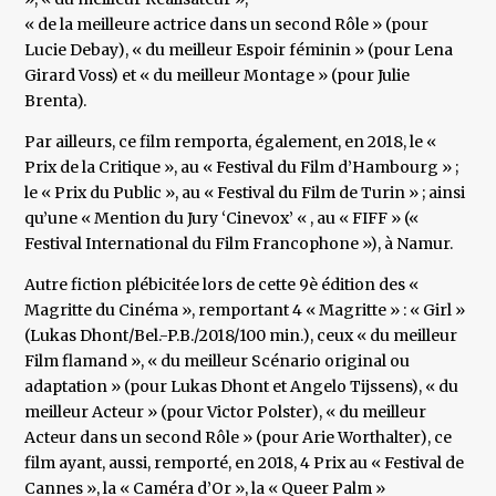
« de la meilleure actrice dans un second Rôle » (pour
Lucie Debay), « du meilleur Espoir féminin » (pour Lena
Girard Voss) et « du meilleur Montage » (pour Julie
Brenta).
Par ailleurs, ce film remporta, également, en 2018, le «
Prix de la Critique », au « Festival du Film d’Hambourg » ;
le « Prix du Public », au « Festival du Film de Turin » ; ainsi
qu’une « Mention du Jury ‘Cinevox’ « , au « FIFF » («
Festival International du Film Francophone »), à Namur.
Autre fiction plébicitée lors de cette 9è édition des «
Magritte du Cinéma », remportant 4 « Magritte » : « Girl »
(Lukas Dhont/Bel.-P.B./2018/100 min.), ceux « du meilleur
Film flamand », « du meilleur Scénario original ou
adaptation » (pour Lukas Dhont et Angelo Tijssens), « du
meilleur Acteur » (pour Victor Polster), « du meilleur
Acteur dans un second Rôle » (pour Arie Worthalter), ce
film ayant, aussi, remporté, en 2018, 4 Prix au « Festival de
Cannes », la « Caméra d’Or », la « Queer Palm »