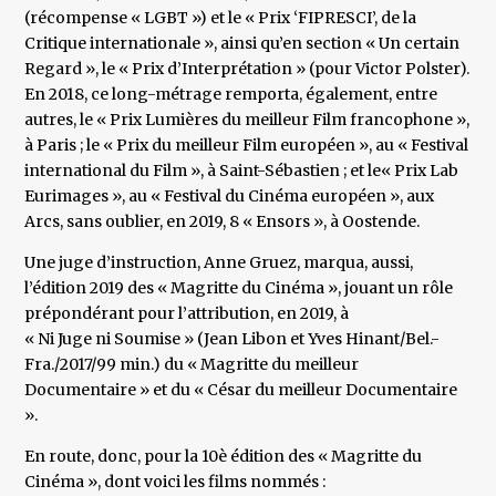
(récompense « LGBT ») et le « Prix ‘FIPRESCI’, de la
Critique internationale », ainsi qu’en section « Un certain
Regard », le « Prix d’Interprétation » (pour Victor Polster).
En 2018, ce long-métrage remporta, également, entre
autres, le « Prix Lumières du meilleur Film francophone »,
à Paris ; le « Prix du meilleur Film européen », au « Festival
international du Film », à Saint-Sébastien ; et le« Prix Lab
Eurimages », au « Festival du Cinéma européen », aux
Arcs, sans oublier, en 2019, 8 « Ensors », à Oostende.
Une juge d’instruction, Anne Gruez, marqua, aussi,
l’édition 2019 des « Magritte du Cinéma », jouant un rôle
prépondérant pour l’attribution, en 2019, à
« Ni Juge ni Soumise » (Jean Libon et Yves Hinant/Bel.-
Fra./2017/99 min.) du « Magritte du meilleur
Documentaire » et du « César du meilleur Documentaire
».
En route, donc, pour la 10è édition des « Magritte du
Cinéma », dont voici les films nommés :