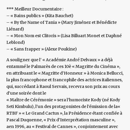
*** Meilleur Documentaire :
– « Bains publics » (Kita Bauchet)
– « By the Name of Tania » (Mary Jiménez et Bénédicte
Liénard)
– « Mon Nom est Clitoris » (Lisa Billuart Monet et Daphné
Leblond)
– « Sans frapper » (Alexe Poukine)
A souligner que l’ « Académie André Delvaux » a déjà
entammé le Palmarès de ces 10è « Magritte du Cinéma »,
en attribuant le « Magritte d’Honneur » à Monica Bellucci,
la plus francophone et francophile des actrices italiennes,
qui, succédant à Raoul Servais, recevra son prix au cours
d’une soirée dont le
« Maître de Cérémonie » sera l’humoriste Kody (né Kody
Seti Kimbulu), l’un des protagonistes de l’émission de la«
RTBF » « Le Grand Cactus », la Présidence étant confiée à
Pascal Duquenne, « Prix d’Interprétation masculine »,
aen 1996, au « Festival de Cannes », conjointement avec