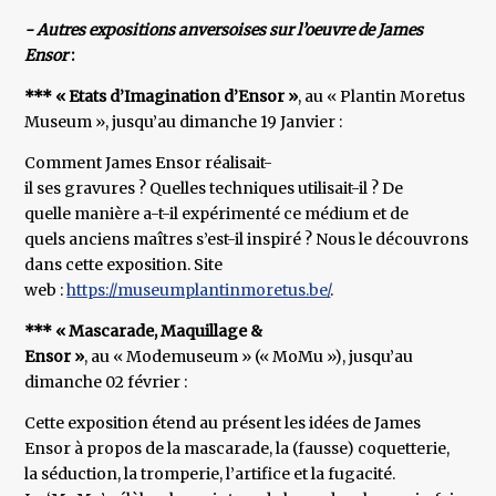
- Autres expositions anversoises sur l’oeuvre de James
Ensor
:
*** « Etats d’Imagination d’Ensor »
, au « Plantin Moretus
Museum », jusqu’au dimanche 19 Janvier :
Comment James Ensor réalisait-
il ses gravures ? Quelles techniques utilisait-il ? De
quelle manière a-t-il expérimenté ce médium et de
quels anciens maîtres s’est-il inspiré ? Nous le découvrons
dans cette exposition. Site
web :
https://museumplantinmoretus.be/
.
*** « Mascarade, Maquillage &
Ensor »
, au « Modemuseum » (« MoMu »), jusqu’au
dimanche 02 février :
Cette exposition étend au présent les idées de James
Ensor à propos de la mascarade, la (fausse) coquetterie,
la séduction, la tromperie, l’artifice et la fugacité.