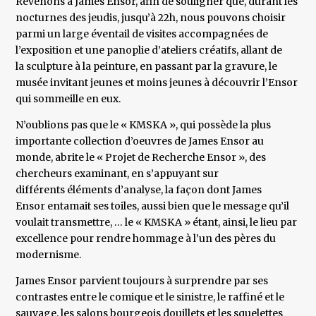
Revenons à James Ensor, afin de souligner que, durant les
nocturnes des jeudis, jusqu’à 22h, nous pouvons choisir
parmi un large éventail de visites accompagnées de
l’exposition et une panoplie d’ateliers créatifs, allant de
la sculpture à la peinture, en passant par la gravure, le
musée invitant jeunes et moins jeunes à découvrir l’Ensor
qui sommeille en eux.
N’oublions pas que le « KMSKA », qui possède la plus
importante collection d’oeuvres de James Ensor au
monde, abrite le « Projet de Recherche Ensor », des
chercheurs examinant, en s’appuyant sur
différents éléments d’analyse, la façon dont James
Ensor entamait ses toiles, aussi bien que le message qu’il
voulait transmettre, … le « KMSKA » étant, ainsi, le lieu par
excellence pour rendre hommage à l’un des pères du
modernisme.
James Ensor parvient toujours à surprendre par ses
contrastes entre le comique et le sinistre, le raffiné et le
sauvage, les salons bourgeois douillets et les squelettes