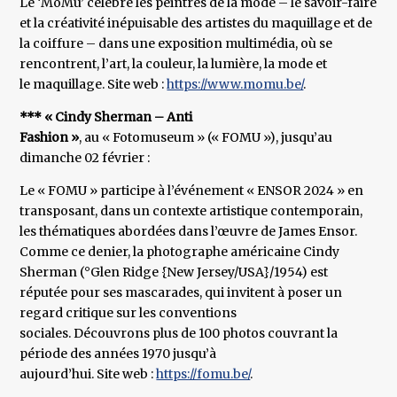
Le ‘MoMu’ célèbre les peintres de la mode – le savoir-faire
et la créativité inépuisable des artistes du maquillage et de
la coiffure – dans une exposition multimédia, où se
rencontrent, l’art, la couleur, la lumière, la mode et
le maquillage. Site web :
https://www.momu.be/
.
*** « Cindy Sherman – Anti
Fashion »
, au « Fotomuseum » (« FOMU »), jusqu’au
dimanche 02 février :
Le « FOMU » participe à l’événement « ENSOR 2024 » en
transposant, dans un contexte artistique contemporain,
les thématiques abordées dans l’œuvre de James Ensor.
Comme ce denier, la photographe américaine Cindy
Sherman (°Glen Ridge {New Jersey/USA}/1954) est
réputée pour ses mascarades, qui invitent à poser un
regard critique sur les conventions
sociales. Découvrons plus de 100 photos couvrant la
période des années 1970 jusqu’à
aujourd’hui. Site web :
https://fomu.be/
.