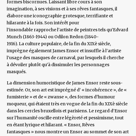
formes biscornues. Laissant libre cours à son
imagination, à ses visions et à ses rêves fantasques, il
élabore une iconographie grotesque, terrifiante et
hilarante à la fois. Son intérêt pour
l’insondable rapproche l’artiste de peintres tels qu’Edvard
Munch (1863-1944) ou Odilon Redon (1840-
1916). La culture populaire, de la fin du XIXè siècle,
imprègne également James Ensor et insuffle à l’artiste
l’usage des masques de carnaval, par lesquels il cherche
à dévoiler plutôt qu’à dissimuler les personnages
masqués.
La dimension humoristique de James Ensor reste sous-
estimée. Or, son art est imprégné d’ « incohérence », de «
fumisterie » et de « zwanse », des formes d’humour
moqueur, qui étaient très en vogue de la fin du XIXè siècle
dans les cercles bruxellois et parisiens. Le regard d’Ensor
sur l’humanité oscille entre légèreté et pessimisme, tout
en étant lyrique et hilarant. « Ensor, Rêves
fantasques » nous montre un Ensor au sommet de son art