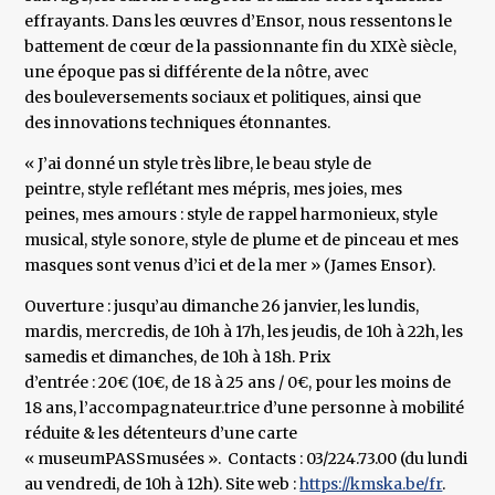
effrayants. Dans les œuvres d’Ensor, nous ressentons le
battement de cœur de la passionnante fin du XIXè siècle,
une époque pas si différente de la nôtre, avec
des bouleversements sociaux et politiques, ainsi que
des innovations techniques étonnantes.
« J’ai donné un style très libre, le beau style de
peintre, style reflétant mes mépris, mes joies, mes
peines, mes amours : style de rappel harmonieux, style
musical, style sonore, style de plume et de pinceau et mes
masques sont venus d’ici et de la mer » (James Ensor).
Ouverture : jusqu’au dimanche 26 janvier, les lundis,
mardis, mercredis, de 10h à 17h, les jeudis, de 10h à 22h, les
samedis et dimanches, de 10h à 18h. Prix
d’entrée : 20€ (10€, de 18 à 25 ans / 0€, pour les moins de
18 ans, l’accompagnateur.trice d’une personne à mobilité
réduite & les détenteurs d’une carte
« museumPASSmusées ». Contacts : 03/224.73.00 (du lundi
au vendredi, de 10h à 12h). Site web :
https://kmska.be/fr
.