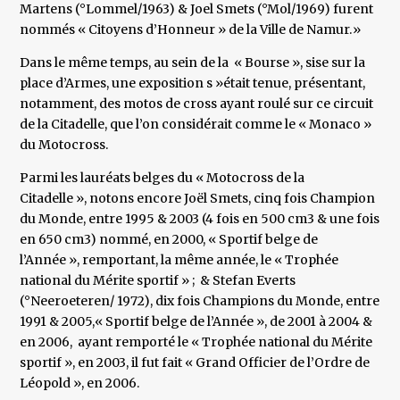
Martens (°Lommel/1963) & Joel Smets (°Mol/1969) furent
nommés « Citoyens d’Honneur » de la Ville de Namur.»
Dans le même temps, au sein de la « Bourse », sise sur la
place d’Armes, une exposition s »était tenue, présentant,
notamment, des motos de cross ayant roulé sur ce circuit
de la Citadelle, que l’on considérait comme le « Monaco »
du Motocross.
Parmi les lauréats belges du « Motocross de la
Citadelle », notons encore Joël Smets, cinq fois Champion
du Monde, entre 1995 & 2003 (4 fois en 500 cm3 & une fois
en 650 cm3) nommé, en 2000, « Sportif belge de
l’Année », remportant, la même année, le « Trophée
national du Mérite sportif » ; & Stefan Everts
(°Neeroeteren/ 1972), dix fois Champions du Monde, entre
1991 & 2005,« Sportif belge de l’Année », de 2001 à 2004 &
en 2006, ayant remporté le « Trophée national du Mérite
sportif », en 2003, il fut fait « Grand Officier de l’Ordre de
Léopold », en 2006.