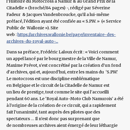
l’Histoire du Motocross à Namur & au Grand Prix de la
Citadelle » (broché/84 pages) -, rédigé par Séverine
Fadeur & Jacques Vandenbroucke, qu’il a lui-même
préfacé, l’édition ayant été confiée au « S.P.W. » (« Service
Public de Wallonie »). Site
web :
https://archives.wallonie.be/page/inventaire-des-
archives-du-royal-auto-...
Dans sa préface, Frédéric Laloux écrit : « Voici comment
un appel lancé par le bourgmestre de la Ville de Namur,
Maxime Prévot, s’est concrétisé par la création d’un fond
d’archives, qui et, aujourd’hui, entre les mains du ‘S.P.W.’
Le motocross est une discipline emblématique
en Belgique et le circuit de la Citadelle de Namur est
un lieu de prestige, tout comme le site qui l’accueilli
pendant 60 ans. Le ‘Royal Auto-Moto Club Namurois’ a été
à l’origine de la création de ce circuit, qui a rapidement
fait l’unanimité, tant auprès des pilotes que des
spectateurs … Il n’est donc pas surprenant que
de nombreuses archives aient émergé de leur léthargie