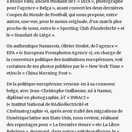
à Bruno Fahy, ancien étudiant de l’ « IATA », photographe
pour l’agence « Belga », ayant couvert les deux dernières
Coupes du Monde de Football, qui nous propose, entre
autres, une vue, pour le moins originale, d’un match plus
proche de nous, entre le « Sporting Club d’Anderlecht » et
le « Standart de Liège ».
Un authentique Namurois, Olivier Hoslet, de l’agence «
EPA » (« European Pressphotos Agency »), en charge de
la couverture politique des institutions européennes, voit
certaines de ses photos publiées par le « New York Time »
et/ou le « China Morning Post ».
De la politique européenne, venons-en à sa consoeur
belge, avec Jean-Christophe Guillaume, né à Namur,
diplômé en photographie, à l’ « INRACI »
(« Institut National de RAdioélectricité et
CInématographie »), après avoir traîté des migrations de
l’Amérique latine aux Etats-Unis, nous revient, réalisant
des reportages pour « La Dernière Heure » et« La Libre
Belgique », évoquant, dans notre capitale wallonne, le «