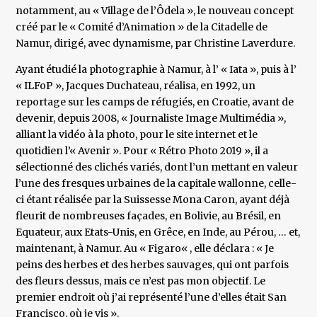
notamment, au « Village de l’Ôdela », le nouveau concept
créé par le « Comité d’Animation » de la Citadelle de
Namur, dirigé, avec dynamisme, par Christine Laverdure.
Ayant étudié la photographie à Namur, à l’ « Iata », puis à l’
« ILFoP », Jacques Duchateau, réalisa, en 1992, un
reportage sur les camps de réfugiés, en Croatie, avant de
devenir, depuis 2008, « Journaliste Image Multimédia »,
alliant la vidéo à la photo, pour le site internet et le
quotidien l’« Avenir ». Pour « Rétro Photo 2019 », il a
sélectionné des clichés variés, dont l’un mettant en valeur
l’une des fresques urbaines de la capitale wallonne, celle-
ci étant réalisée par la Suissesse Mona Caron, ayant déjà
fleurit de nombreuses façades, en Bolivie, au Brésil, en
Equateur, aux Etats-Unis, en Grêce, en Inde, au Pérou, … et,
maintenant, à Namur. Au « Figaro« , elle déclara : « Je
peins des herbes et des herbes sauvages, qui ont parfois
des fleurs dessus, mais ce n’est pas mon objectif. Le
premier endroit où j’ai représenté l’une d’elles était San
Francisco, où je vis ».