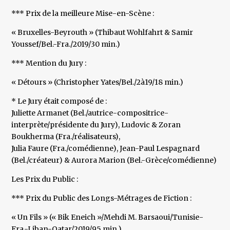
*** Prix de la meilleure Mise-en-Scène :
« Bruxelles-Beyrouth » (Thibaut Wohlfahrt & Samir
Youssef/Bel.-Fra./2019/30 min.)
*** Mention du Jury :
« Détours » (Christopher Yates/Bel./2à19/18 min.)
* Le Jury était composé de :
Juliette Armanet (Bel./autrice-compositrice-
interprète/présidente du Jury), Ludovic & Zoran
Boukherma (Fra./réalisateurs),
Julia Faure (Fra./comédienne), Jean-Paul Lespagnard
(Bel./créateur) & Aurora Marion (Bel.-Grèce/comédienne)
Les Prix du Public :
*** Prix du Public des Longs-Métrages de Fiction :
« Un Fils » (« Bik Eneich »/Mehdi M. Barsaoui/Tunisie-
Fra.-Liban-Qatar/2019/95 min.)