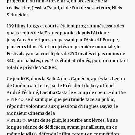
projection du film « Revenir », en présence de la
réalisatrice, Jessica Palud, et de l’un de ses acteurs, Niels
Schneider.
139 films, longs et courts, étaient programmés, issus des
quatre coins de la Francophonie, depuis l’Afrique
jusqu’aux Amériques, en passant par l’Asie et l’Europe,
plusieurs films étant projetés en première mondiale, le
Festival ayant accueilli plus de 250 invités et pas moins de
340 journalistes, des Prix étant attribués, pour un montant
total de près de 75.000€.
Ce jeudi 03, dans la Salle 4 du « Caméo », après la « Leçon
de Cinéma » offerte, par le Président du Jury officiel,
André Téchiné, Laetitia Casta, le « coup de coeur » du 34e
« FIFF », se disant quelque peu timide face au public,
répondit volontiers aux questions d’Hugues Dayez, le
Monsieur Cinéma de la
« RTBF », avant de se plier, le sourire aux lèvres, à une
longue séance de dédicaces, ayant, par ailleurs, en ce
même jeudi 03, défendu le film, retenu en compétition