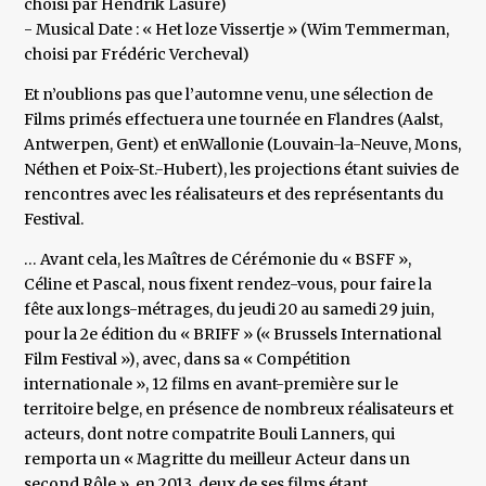
choisi par Hendrik Lasure)
- Musical Date : « Het loze Vissertje » (Wim Temmerman,
choisi par Frédéric Vercheval)
Et n’oublions pas que l’automne venu, une sélection de
Films primés effectuera une tournée en Flandres (Aalst,
Antwerpen, Gent) et enWallonie (Louvain-la-Neuve, Mons,
Néthen et Poix-St.-Hubert), les projections étant suivies de
rencontres avec les réalisateurs et des représentants du
Festival.
… Avant cela, les Maîtres de Cérémonie du « BSFF »,
Céline et Pascal, nous fixent rendez-vous, pour faire la
fête aux longs-métrages, du jeudi 20 au samedi 29 juin,
pour la 2e édition du « BRIFF » (« Brussels International
Film Festival »), avec, dans sa « Compétition
internationale », 12 films en avant-première sur le
territoire belge, en présence de nombreux réalisateurs et
acteurs, dont notre compatrite Bouli Lanners, qui
remporta un « Magritte du meilleur Acteur dans un
second Rôle », en 2013, deux de ses films étant