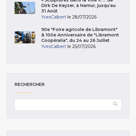
« Sculptures dans la Ville », … de
Dirk De Keyzer, à Namur, jusqu’au
31 Août
YvesCalbert
le 28/07/2026
90e "Foire agricole de Libramont"
& 100e Anniversaire de "Libramont
Coopéralia", du 24 au 26 Juillet
YvesCalbert
le 25/07/2026
RECHERCHER