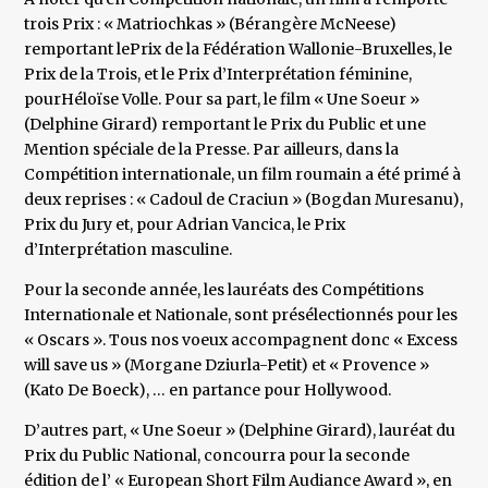
trois Prix : « Matriochkas » (Bérangère McNeese)
remportant lePrix de la Fédération Wallonie-Bruxelles, le
Prix de la Trois, et le Prix d’Interprétation féminine,
pourHéloïse Volle. Pour sa part, le film « Une Soeur »
(Delphine Girard) remportant le Prix du Public et une
Mention spéciale de la Presse. Par ailleurs, dans la
Compétition internationale, un film roumain a été primé à
deux reprises : « Cadoul de Craciun » (Bogdan Muresanu),
Prix du Jury et, pour Adrian Vancica, le Prix
d’Interprétation masculine.
Pour la seconde année, les lauréats des Compétitions
Internationale et Nationale, sont présélectionnés pour les
« Oscars ». Tous nos voeux accompagnent donc « Excess
will save us » (Morgane Dziurla-Petit) et « Provence »
(Kato De Boeck), … en partance pour Hollywood.
D’autres part, « Une Soeur » (Delphine Girard), lauréat du
Prix du Public National, concourra pour la seconde
édition de l’ « European Short Film Audiance Award », en