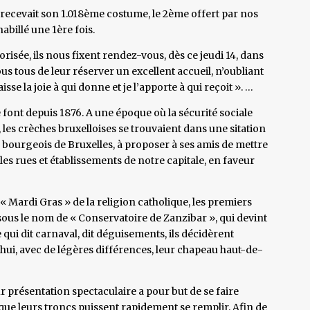
recevait son 1.018ème costume, le 2ème offert par nos
abillé une 1ère fois.
risée, ils nous fixent rendez-vous, dès ce jeudi 14, dans
us tous de leur réserver un excellent accueil, n’oubliant
isse la joie à qui donne et je l’apporte à qui reçoit ». …
e font depuis 1876. A une époque où la sécurité sociale
e, les crèches bruxelloises se trouvaient dans une sitation
, bourgeois de Bruxelles, à proposer à ses amis de mettre
 les rues et établissements de notre capitale, en faveur
 du « Mardi Gras » de la religion catholique, les premiers
s le nom de « Conservatoire de Zanzibar », qui devint
dit carnaval, dit déguisements, ils décidèrent
’hui, avec de légères différences, leur chapeau haut-de-
r présentation spectaculaire a pour but de se faire
ue leurs troncs puissent rapidement se remplir. Afin de