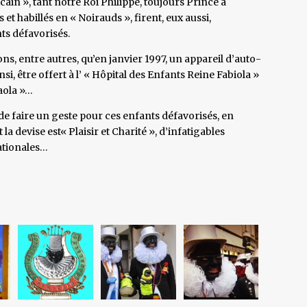
ain », tant notre Roi Philippe, toujours Prince à
et habillés en « Noirauds », firent, eux aussi,
nts défavorisés.
s, entre autres, qu’en janvier 1997, un appareil d’auto-
, être offert à l’ « Hôpital des Enfants Reine Fabiola »
aola »…
de faire un geste pour ces enfants défavorisés, en
 devise est« Plaisir et Charité », d’infatigables
ationales…