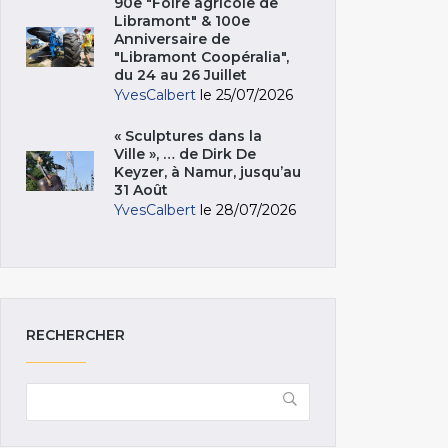
90e "Foire agricole de
Libramont" & 100e
Anniversaire de
"Libramont Coopéralia",
du 24 au 26 Juillet
YvesCalbert
le 25/07/2026
« Sculptures dans la
Ville », … de Dirk De
Keyzer, à Namur, jusqu’au
31 Août
YvesCalbert
le 28/07/2026
RECHERCHER