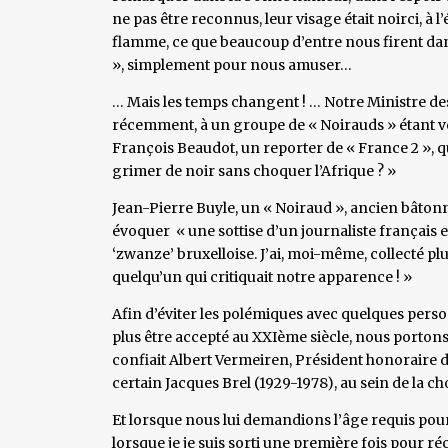
ne pas être reconnus, leur visage était noirci, à 
flamme, ce que beaucoup d’entre nous firent dans
», simplement pour nous amuser…
… Mais les temps changent ! … Notre Ministre des 
récemment, à un groupe de « Noirauds » étant vêt
François Beaudot, un reporter de « France 2 », qui
grimer de noir sans choquer l’Afrique ? »
Jean-Pierre Buyle, un « Noiraud », ancien bâtonn
évoquer « une sottise d’un journaliste français 
‘zwanze’ bruxelloise. J’ai, moi-même, collecté plu
quelqu’un qui critiquait notre apparence ! »
Afin d’éviter les polémiques avec quelques pers
plus être accepté au XXIème siècle, nous portons
confiait Albert Vermeiren, Président honoraire de
certain Jacques Brel (1929-1978), au sein de la cho
Et lorsque nous lui demandions l’âge requis pour d
lorsque je je suis sorti une première fois pour r