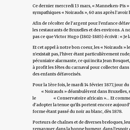
Ce dernier mercredi 13 mars, « Manneken-Pis » 
sympathiques « Noirauds », 60 ans après l’avoir h
Afin de récolter de l’argent pour l’enfance défavo
les restaurants de Bruxelles et des environs. A no
pas ce que Victor Hugo (1802-1885) écrivit : « Je la
Et cet appel à notre bon coeur, les « Noirauds » l
n’existait pas, l’hiver étant particulièrement rud
pécuniaire alarmante, ce qui incita Jean Bosquet
à profit les fêtes du carnaval pour collecter dans
des enfants défavorisés.
Pour la 1ère fois, le mardi 14 février 1877, jour
« Noirauds » déambulèrent dans Bruxelles, sou
le « Conservatoire africain »… Et comme qui 
d’adopter la tenue qu’ils portent encore aujourd
forme étant passé du noir au blanc, dès 1878.
Porteurs de chaînes et de diverses breloques, leu
remarquer dans la bonne humeur, dans l’espoir q