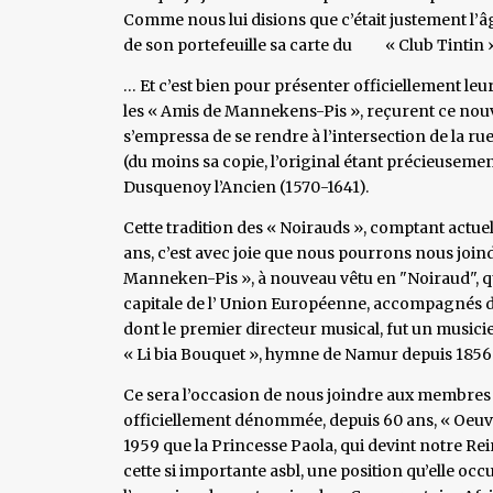
Comme nous lui disions que c’était justement l’âge 
de son portefeuille sa carte du « Club Tintin »,
… Et c’est bien pour présenter officiellement leu
les « Amis de Mannekens-Pis », reçurent ce nouve
s’empressa de se rendre à l’intersection de la rue 
(du moins sa copie, l’original étant précieuseme
Dusquenoy l’Ancien (1570-1641).
Cette tradition des « Noirauds », comptant actu
ans, c’est avec joie que nous pourrons nous joind
Manneken-Pis », à nouveau vêtu en "Noiraud", qu
capitale de l’ Union Européenne, accompagnés 
dont le premier directeur musical, fut un musici
« Li bia Bouquet », hymne de Namur depuis 1856
Ce sera l’occasion de nous joindre aux membres 
officiellement dénommée, depuis 60 ans, « Oeuvre
1959 que la Princesse Paola, qui devint notre Re
cette si importante asbl, une position qu’elle oc