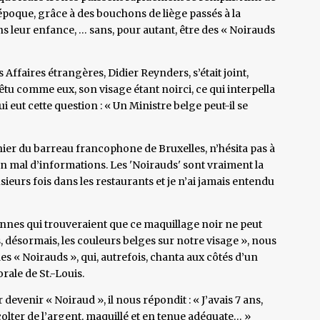
l’époque, grâce à des bouchons de liège passés à la
 leur enfance, … sans, pour autant, être des « Noirauds
Affaires étrangères, Didier Reynders, s’était joint,
u comme eux, son visage étant noirci, ce qui interpella
 eut cette question : « Un Ministre belge peut-il se
ier du barreau francophone de Bruxelles, n’hésita pas à
en mal d’informations. Les 'Noirauds' sont vraiment la
sieurs fois dans les restaurants et je n’ai jamais entendu
onnes qui trouveraient que ce maquillage noir ne peut
, désormais, les couleurs belges sur notre visage », nous
s « Noirauds », qui, autrefois, chanta aux côtés d’un
rale de St.-Louis.
evenir « Noiraud », il nous répondit : « J’avais 7 ans,
écolter de l’argent, maquillé et en tenue adéquate… »