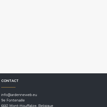
CONTACT
info@ardenneweb.eu
9e Fontenaille
6661 Mont-Houffalize, Belgique