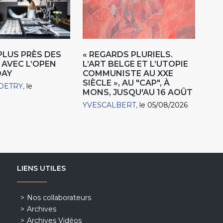
 PLUS PRÈS DES
« REGARDS PLURIELS.
 AVEC L’OPEN
L’ART BELGE ET L’UTOPIE
DAY
COMMUNISTE AU XXE
SIÈCLE », AU "CAP", À
DETRY
le
MONS, JUSQU'AU 16 AOÛT
YVESCALBERT
le 05/08/2026
LIENS UTILES
Nos collaborateurs
Archives
Archives Vidéos