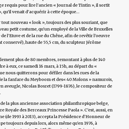
requis pour lire l’ancien « Journal de Tintin », il sortit
 qu’il venait d’acquérir à cette époque…
r tout nouveau « look », toujours des plus souriant, que
au petit costume, qu’un employé de la Ville de Bruxelles
de l’Etuve et de la rue du Chêne, afin de revêtir l’oeuvre
nt conservé), haute de 55,5 cm, du sculpteur Jérôme
ellement plus de 80 membres, remontant à plus de 140
re à eux, ce samedi 16 mars, à 15h, au départ du «
e nous quitterons pour défiler dans les rues de la
de la fanfare du Meyboom et des« 40 Molons » namurois,
en aveugle, Nicolas Bosret (1799-1876), le compositeur de
.
de la plus ancienne association philanthropique belge,
 Royale des Berceaux Princesse Paola ». C’est, aussi, en
ine (de 1993 à 2013), accepta la Présidence d’Honneur de
cupe toujours depuis lors, alors même qu’en 1976, à