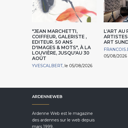
"JEAN MARCHETTI,
L’ART AU
COIFFEUR, GALERISTE ,
ARTISTES
EDITEUR. 50 ANS
ART SUN
D'IMAGES & MOTS", À LA
FRANCOIS.
LOUVIÈRE, JUSQU'AU 30
05/08/2026
AOÛT
YVESCALBERT
le 05/08/2026
ARDENNEWEB
Ardenne Web est le magazine
des ardennes sur le web depuis
mars 1999.