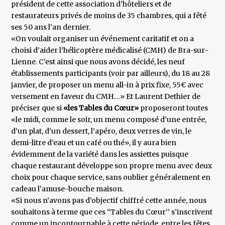
président de cette association d’hôteliers et de
restaurateurs privés de moins de 35 chambres, qui a fêté
ses 50 ans l’an dernier.
«On voulait organiser un événement caritatif et on a
choisi d’aider l’hélicoptère médicalisé (CMH) de Bra-sur-
Lienne. C’est ainsi que nous avons décidé, les neuf
établissements participants (voir par ailleurs), du 18 au 28
janvier, de proposer un menu all-in à prix fixe, 55€ avec
versement en faveur du CMH…» Et Laurent Dethier de
préciser que si
«les Tables du Cœur»
proposeront toutes
«le midi, comme le soir, un menu composé d’une entrée,
d’un plat, d’un dessert, l’apéro, deux verres de vin, le
demi-litre d’eau et un café ou thé», il y aura bien
évidemment de la variété dans les assiettes puisque
chaque restaurant développe son propre menu avec deux
choix pour chaque service, sans oublier généralement en
cadeau l’amuse-bouche maison.
«Si nous n’avons pas d’objectif chiffré cette année, nous
souhaitons à terme que ces ‘‘Tables du Cœur’’ s’inscrivent
comme un incontournable à cette période, entre les fêtes