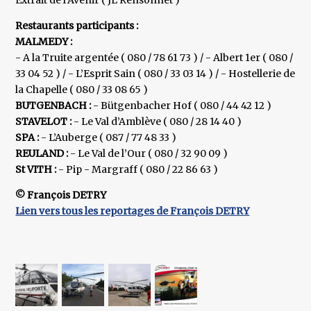
Extrait de l’Avenir ( JL Rensonnet )
Restaurants participants :
MALMEDY :
- A la Truite argentée ( 080 / 78 61 73 ) / - Albert 1er ( 080 /
33 04 52 ) / - L’Esprit Sain ( 080 / 33 03 14 ) / - Hostellerie de
la Chapelle ( 080 / 33 08 65 )
BUTGENBACH :
- Bütgenbacher Hof ( 080 / 44 42 12 )
STAVELOT :
- Le Val d’Amblève ( 080 / 28 14 40 )
SPA :
- L’Auberge ( 087 / 77 48 33 )
REULAND :
- Le Val de l’Our ( 080 / 32 90 09 )
St VITH :
- Pip - Margraff ( 080 / 22 86 63 )
© François DETRY
Lien vers tous les reportages de François DETRY