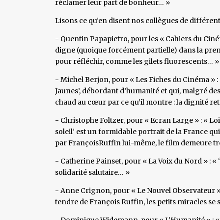
réclamer leur part de bonheur… »
Lisons ce qu’en disent nos collègues de différent
- Quentin Papapietro, pour les « Cahiers du Ciné
digne (quoique forcément partielle) dans la prem
pour réfléchir, comme les gilets fluorescents… »
- Michel Berjon, pour « Les Fiches du Cinéma » : 
Jaunes’, débordant d’humanité et qui, malgré d
chaud au cœur par ce qu’il montre : la dignité re
- Christophe Foltzer, pour « Ecran Large » : « Loin
soleil’ est un formidable portrait de la France qu
par FrançoisRuffin lui-même, le film demeure tr
- Catherine Painset, pour « La Voix du Nord » : « 
solidarité salutaire… »
- Anne Crignon, pour « Le Nouvel Observateur » : « 
tendre de François Ruffin, les petits miracles s
- Dominique Widemann, pour « L’Humanité » : « L