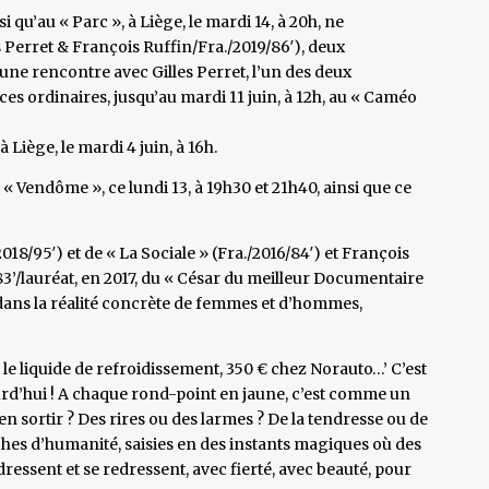
i qu’au « Parc », à Liège, le mardi 14, à 20h, ne
es Perret & François Ruffin/Fra./2019/86′), deux
une rencontre avec Gilles Perret, l’un des deux
ces ordinaires, jusqu’au mardi 11 juin, à 12h, au « Caméo
à Liège, le mardi 4 juin, à 16h.
du « Vendôme », ce lundi 13, à 19h30 et 21h40, ainsi que ce
2018/95′) et de « La Sociale » (Fra./2016/84′) et François
/83’/lauréat, en 2017, du « César du meilleur Documentaire
 dans la réalité concrète de femmes et d’hommes,
et le liquide de refroidissement, 350 € chez Norauto…’ C’est
rd’hui ! A chaque rond-point en jaune, c’est comme un
en sortir ? Des rires ou des larmes ? De la tendresse ou de
nches d’humanité, saisies en des instants magiques où des
essent et se redressent, avec fierté, avec beauté, pour