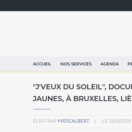
ACCUEIL
NOS SERVICES
AGENDA
P
"J'VEUX DU SOLEIL", DOC
JAUNES, À BRUXELLES, LI
ÉCRIT PAR
YVESCALBERT
LE
12/05/2019