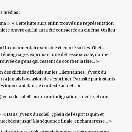
s médias :
ma » : « Cette lutte aura enfin trouvé une représentation
ière œuvre qui lui aura été consacrée au cinéma. Un lieu
« Un documentaire sensible et coloré sur les ‘Gilets
es témoignages exprimant une détresse sociale, donne
trouvée de gens qui cessent de courber la tête… »
 des clichés officiels sur les Gilets Jaunes, ‘J’veux du
i n’a jamais l’occasion de s’exprimer. Parasité par instants
ès important dans le contexte actuel… »
‘J’veux du soleil’ porte une indignation sincère, et une
Dans ‘J’veux du soleil !’, plein de l’esprit taquin et
e succèdent jusqu’à la séquence finale, enchanteresse… »
oin de toute analyse sociologique et des postures en