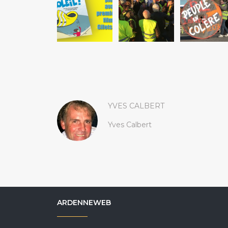
YVES CALBERT
Yves Calbert
ARDENNEWEB