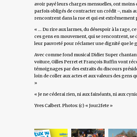
avoir payé leurs charges mensuelles, ont moins d
parfois obligés de contracter un crédit –, mais au
rencontrent dans la rue et qui est extrêmemen
« … Du rire aux larmes, du désespoir à la rage, 
ces gens en mouvement, qui se rencontrent, se d
leur pauvreté pour réclamer une dignité que le 
Avec comme fond musical Didier Super chantant l
voiture, Gilles Perret et François Ruffin vont réc
témoignages par des extraits du discours présiden
loin de coller aux actes et aux valeurs des gens 
»
« Je ne céderai rien, ni aux fainéants, ni aux cy
Yves Calbert. Photos: (c) « Jour2fete »