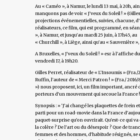
Au « Caméo », à Namur, le lundi 13 mai, à 20h, ains
manquons pas de voir « J’veux du Soleil ! » (Gill
projections événementielles, suivies, chacune, d’
réalisateurs, ce film, qui est programmé, en séan
», à Namur, et jusqu’au mardi 25 juin, à 17h45, au
« Churchill », à Liège, ainsi qu’au « Sauvenière », 
A Bruxelles, « J’veux du Soleil ! » esr à l’affiche 
vendredi 17, à 19h20.
Gilles Perret, réalisateur de « L’Insoumis » (Fra./
Ruffin, l’auteur de « Merci Patron ! » (Fra./ 2016
») nous proposent, ici, un film important, ancré
porteurs d’un mouvement qui secoue la France !
Synopsis : » ‘J’ai changé les plaquettes de frein 
parti pour un road-movie dans la France d’aujou
paquet-surprise qu’on ouvrirait. Qu’est-ce qui va 
la colère ? De l’art ou du désespoir ? Que de tra
femmes et des hommes, d’habitude résignés, se dr