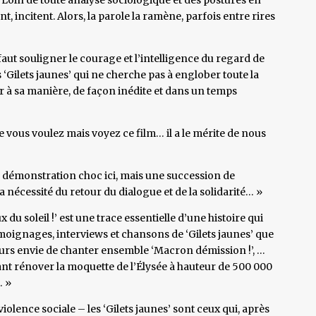
t, incitent. Alors, la parole la ramène, parfois entre rires
 faut souligner le courage et l’intelligence du regard de
Gilets jaunes’ qui ne cherche pas à englober toute la
er à sa manière, de façon inédite et dans un temps
ue vous voulez mais voyez ce film… il a le mérite de nous
de démonstration choc ici, mais une succession de
a nécessité du retour du dialogue et de la solidarité… »
 du soleil !’ est une trace essentielle d’une histoire qui
témoignages, interviews et chansons de ‘Gilets jaunes’ que
leurs envie de chanter ensemble ‘Macron démission !’, …
isant rénover la moquette de l’Élysée à hauteur de 500 000
… »
 violence sociale – les ‘Gilets jaunes’ sont ceux qui, après