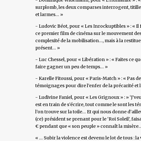
surplomb, les deux comparses interrogent, titillen
et larmes… »
- Ludovic Béot, pour « Les Inrockuptibles » : « Il
ce premier film de cinéma sur le mouvement des ‘
complexité de la mobilisation…, mais à la restitu
présent… »
- Luc Chessel, pour « Libération » : « Faites ce q
faire gagner un peu de temps… »
- Karelle Fitoussi, pour « Paris-Match » : « Pas 
témoignages pour dire l’enfer de la précarité et l
- Ludivine Faniel, pour « Les Grignoux » : » ‘J’veux
est en train de s’écrire, tout comme le sont les 
l’on trouve sur la toile… Et qui nous donne d’ail
(ce) président se prenant pour le ‘Roi Soleil’, fa
€ pendant que « son peuple » connaît la misère
« … Subir la violence est devenu le lot de tous : la