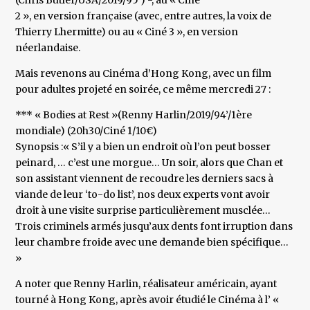
(Chris Butler/USA/2019/95′) -, au « Ciné
2 », en version française (avec, entre autres, la voix de
Thierry Lhermitte) ou au « Ciné 3 », en version
néerlandaise.
Mais revenons au Cinéma d’Hong Kong, avec un film
pour adultes projeté en soirée, ce même mercredi 27 :
*** « Bodies at Rest »(Renny Harlin/2019/94’/1ère
mondiale) (20h30/Ciné 1/10€)
Synopsis :« S’il y a bien un endroit où l’on peut bosser
peinard, … c’est une morgue… Un soir, alors que Chan et
son assistant viennent de recoudre les derniers sacs à
viande de leur ‘to-do list’, nos deux experts vont avoir
droit à une visite surprise particulièrement musclée…
Trois criminels armés jusqu’aux dents font irruption dans
leur chambre froide avec une demande bien spécifique…
»
A noter que Renny Harlin, réalisateur américain, ayant
tourné à Hong Kong, après avoir étudié le Cinéma à l’ «