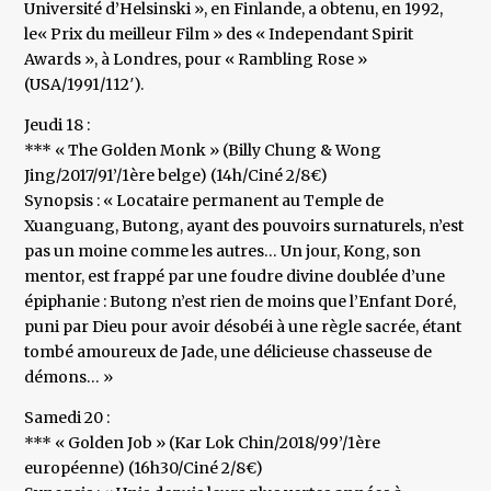
Université d’Helsinski », en Finlande, a obtenu, en 1992,
le« Prix du meilleur Film » des « Independant Spirit
Awards », à Londres, pour « Rambling Rose »
(USA/1991/112′).
Jeudi 18 :
*** « The Golden Monk » (Billy Chung & Wong
Jing/2017/91’/1ère belge) (14h/Ciné 2/8€)
Synopsis : « Locataire permanent au Temple de
Xuanguang, Butong, ayant des pouvoirs surnaturels, n’est
pas un moine comme les autres… Un jour, Kong, son
mentor, est frappé par une foudre divine doublée d’une
épiphanie : Butong n’est rien de moins que l’Enfant Doré,
puni par Dieu pour avoir désobéi à une règle sacrée, étant
tombé amoureux de Jade, une délicieuse chasseuse de
démons… »
Samedi 20 :
*** « Golden Job » (Kar Lok Chin/2018/99’/1ère
européenne) (16h30/Ciné 2/8€)