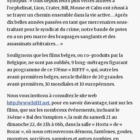
Synopsis : « Unis depuis leurs plus vertes années à
l’orphelinat, Lion, Crater, Bill, Mouse et Calm ont réussi à
se frayer un chemin ensemble dans la vie active… Après
dix belles années passées en tant que mercenaires sous-
traitant pour le syndicat du crime, notre bande de potes
en a un peu marre des braquages sanglants et des
assassinats arbitraires… »
Soulignons que les films belges, ou co-produits par la
Belgique, ne sont pas oubliés, 9 long-métrages figurant
au programme de ce 37ème « BIFFF », qui, outre les
avant-premières belges, sera le théâtre de 20 grandes
avant-premières, 10 mondiales et 10 européennes.
Nous vous invitons à consultez le site web
http://www.bifff.net
, pour en savoir davantage, tant sur les
films, que sur les nombreux événements, incluant le
34ème « Bal des Vampires », la nuit du samedi 21 au
dimanche 22, de 21h à 06h, dans la salle « Horta » de «
Bozar », où nous retrouverons démons, fantômes, goules,
monstres, sorcières, vampires et autres zombies, en