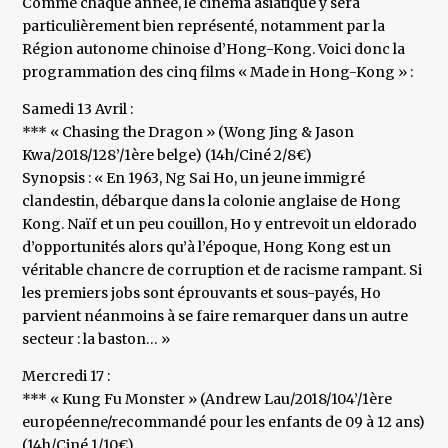
Comme chaque année, le cinéma asiatique y sera
particulièrement bien représenté, notamment par la
Région autonome chinoise d’Hong-Kong. Voici donc la
programmation des cinq films « Made in Hong-Kong » :
Samedi 13 Avril :
*** « Chasing the Dragon » (Wong Jing & Jason
Kwa/2018/128’/1ère belge) (14h/Ciné 2/8€)
Synopsis : « En 1963, Ng Sai Ho, un jeune immigré
clandestin, débarque dans la colonie anglaise de Hong
Kong. Naïf et un peu couillon, Ho y entrevoit un eldorado
d’opportunités alors qu’à l’époque, Hong Kong est un
véritable chancre de corruption et de racisme rampant. Si
les premiers jobs sont éprouvants et sous-payés, Ho
parvient néanmoins à se faire remarquer dans un autre
secteur : la baston… »
Mercredi 17 :
*** « Kung Fu Monster » (Andrew Lau/2018/104’/1ère
européenne/recommandé pour les enfants de 09 à 12 ans)
(14h/Ciné 1/10€)