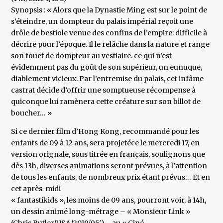
Synopsis : « Alors que la Dynastie Ming est sur le point de
s’éteindre, un dompteur du palais impérial reçoit une
drôle de bestiole venue des confins de l’empire: difficile à
décrire pour l’époque. Il le relâche dans la nature et range
son fouet de dompteur au vestiaire. ce qui n’est
évidemment pas du goût de son supérieur, un eunuque,
diablement vicieux. Par l’entremise du palais, cet infâme
castrat décide d’offrir une somptueuse récompense à
quiconque lui ramènera cette créature sur son billot de
boucher… »
Si ce dernier film d’Hong Kong, recommandé pour les
enfants de 09 à 12 ans, sera projetéce le mercredi 17, en
version orignale, sous titrée en français, soulignons que
dès 13h, diverses animations seront prévues, à l’attention
de tous les enfants, de nombreux prix étant prévus… Et en
cet après-midi
« fantastikids », les moins de 09 ans, pourront voir, à 14h,
un dessin animé long-métrage – « Monsieur Link »