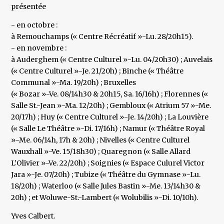
présentée
- en octobre :
à Remouchamps (« Centre Récréatif »-Lu. 28/20h15).
- en novembre :
à Auderghem (« Centre Culturel »-Lu. 04/20h30) ; Auvelais
(« Centre Culturel »-Je. 21/20h) ; Binche (« Théâtre
Communal »-Ma. 19/20h) ; Bruxelles
(« Bozar »-Ve. 08/14h30 & 20h15, Sa. 16/16h) ; Florennes («
Salle St.-Jean »-Ma. 12/20h) ; Gembloux (« Atrium 57 »-Me.
20/17h) ; Huy (« Centre Culturel »-Je. 14/20h) ; La Louvière
(« Salle Le Théâtre »-Di. 17/16h) ; Namur (« Théâtre Royal
»-Me. 06/14h, 17h & 20h) ; Nivelles (« Centre Culturel
Wauxhall »-Ve. 15/18h30) ; Quaregnon (« Salle Allard
L’Olivier »-Ve. 22/20h) ; Soignies (« Espace Culurel Victor
Jara »-Je. 07/20h) ; Tubize (« Théâtre du Gymnase »-Lu.
18/20h) ; Waterloo (« Salle Jules Bastin »-Me. 13/14h30 &
20h) ; et Woluwe-St.-Lambert (« Wolubilis »-Di. 10/10h).
Yves Calbert.