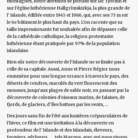
montagnes, notre attention se portant sur lac Tjörnin et
sur l’église luthérienne Hallgrímskirkja, la plus grande de
l’ Islande, édifiée entre 1945 et 1986, qui, avec ses 73 m est
le 6e bâtiment le plus haut du pays. L’on raconte que sa
taille impressionante fut souhaitée afin de dépasser celle
de la cathédrale catholique, la religion protestante
luthérienne étant pratiquée par 97% de la population
islandaise.
Bien sûr notre découverte de l’Islande ne se limite pas à
celle de sa capitale. Aussi, Anne et Pierre Régior nous
enmmène pour une longue errance à travers le pays, des
déserts de cendres, maculés du vert fluorescent des
mousses, jusqu’aux plages de sable noir, en passant par la
découverte de colonies d’oiseaux marins, de falaises, de
fjords, de glaciers, d’îles battues par les vents, …
Des jours sans fin de l’été aux lumières crépusculaires de
l’hiver, ce film est une invitation à la découverte en
profondeur de l’ Islande et des Islandais, éleveurs,
fermiers, pêcheurs, …, tels Magnus, avec qui nous vivons