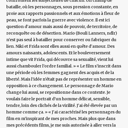
confrontent les subjectivités de chacun. Un champ de
bataille, où les personnages, sous pression constante, en
proie aux rapports passionnels et aux émotions à fleur de
peau, se font parfois la guerre avec violence. Il est ici
question d’amour mais aussi de pouvoir, de territoire, de
reconquête ou de désertion. Mario (Bouli Lanners, ndlr)
n’est pas seul à batailler pour conserver ou fabriquer du
lien. Niki et Frida sont elles aussi en quête d’amour. Des
amours naissants, adolescents. Et le bouleversement
intime que vit Frida, qui découvre sa sexualité, vient lui
aussi chambouler l’ordre familial. » « Le film s’inscrit dans
une période où les femmes gagnent des acquis et de la
liberté. Mais l’idée n’était pas de représenter un homme en
opposition à ce changement. Le personnage de Mario
change lui aussi, se repositionne dans ce contexte. Je
voulais faire le portrait d’un homme délicat, sensible,
tendre, loin des clichés de la virilité. J’ai été élevée par un
homme comme ça. » « J’ai caractérisé les personnages du
film en m’inspirant de mes proches. Mais plus que dans
mes précédents films, je me suis autorisée à aller vers la