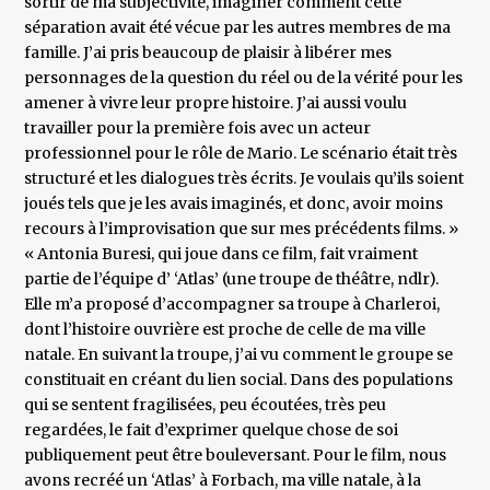
sortir de ma subjectivité, imaginer comment cette
séparation avait été vécue par les autres membres de ma
famille. J’ai pris beaucoup de plaisir à libérer mes
personnages de la question du réel ou de la vérité pour les
amener à vivre leur propre histoire. J’ai aussi voulu
travailler pour la première fois avec un acteur
professionnel pour le rôle de Mario. Le scénario était très
structuré et les dialogues très écrits. Je voulais qu’ils soient
joués tels que je les avais imaginés, et donc, avoir moins
recours à l’improvisation que sur mes précédents films. »
« Antonia Buresi, qui joue dans ce film, fait vraiment
partie de l’équipe d’ ‘Atlas’ (une troupe de théâtre, ndlr).
Elle m’a proposé d’accompagner sa troupe à Charleroi,
dont l’histoire ouvrière est proche de celle de ma ville
natale. En suivant la troupe, j’ai vu comment le groupe se
constituait en créant du lien social. Dans des populations
qui se sentent fragilisées, peu écoutées, très peu
regardées, le fait d’exprimer quelque chose de soi
publiquement peut être bouleversant. Pour le film, nous
avons recréé un ‘Atlas’ à Forbach, ma ville natale, à la