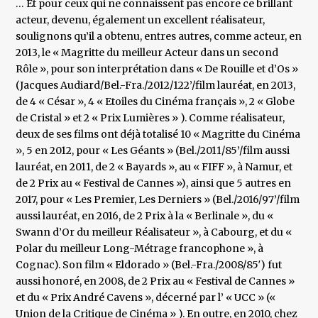
… Et pour ceux qui ne connaissent pas encore ce brillant
acteur, devenu, également un excellent réalisateur,
soulignons qu’il a obtenu, entres autres, comme acteur, en
2013, le « Magritte du meilleur Acteur dans un second
Rôle », pour son interprétation dans « De Rouille et d’Os »
(Jacques Audiard/Bel.-Fra./2012/122’/film lauréat, en 2013,
de 4 « César », 4 « Etoiles du Cinéma français », 2 « Globe
de Cristal » et 2 « Prix Lumières » ). Comme réalisateur,
deux de ses films ont déjà totalisé 10 « Magritte du Cinéma
», 5 en 2012, pour « Les Géants » (Bel./2011/85’/film aussi
lauréat, en 2011, de 2 « Bayards », au « FIFF », à Namur, et
de 2 Prix au « Festival de Cannes »), ainsi que 5 autres en
2017, pour « Les Premier, Les Derniers » (Bel./2016/97’/film
aussi lauréat, en 2016, de 2 Prix à la « Berlinale », du «
Swann d’Or du meilleur Réalisateur », à Cabourg, et du «
Polar du meilleur Long-Métrage francophone », à
Cognac). Son film « Eldorado » (Bel.-Fra./2008/85′) fut
aussi honoré, en 2008, de 2 Prix au « Festival de Cannes »
et du « Prix André Cavens », décerné par l’ « UCC » («
Union de la Critique de Cinéma » ). En outre, en 2010, chez