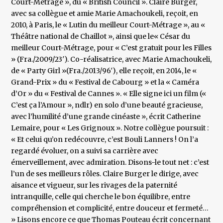
Court-Métrage », du « British Council ». Claire Burger,
avec sa collègue et amie Marie Amachoukeli, reçoit, en
2010, à Paris, le « Lutin du meilleur Court-Métrage », au «
Théâtre national de Chaillot », ainsi que le« César du
meilleur Court-Métrage, pour « C’est gratuit pour les Filles
» (Fra./2009/23′). Co-réalisatrice, avec Marie Amachoukeli,
de « Party Girl »(Fra./2013/96′), elle reçoit, en 2014, le «
Grand-Prix » du « Festival de Cabourg » et la « Caméra
d’Or » du « Festival de Cannes ». « Elle signe ici un film («
C’est ça l’Amour », ndlr) en solo d’une beauté gracieuse,
avec l’humilité d’une grande cinéaste », écrit Catherine
Lemaire, pour « Les Grignoux ». Notre collègue poursuit :
« Et celui qu’on redécouvre, c’est Bouli Lanners ! On l’a
regardé évoluer, on a suivi sa carrière avec
émerveillement, avec admiration. Disons-le tout net : c’est
l’un de ses meilleurs rôles. Claire Burger le dirige, avec
aisance et vigueur, sur les rivages de la paternité
intranquille, celle qui cherche le bon équilibre, entre
compréhension et complicité, entre douceur et fermeté…
» Lisons encore ce que Thomas Pouteau écrit concernant