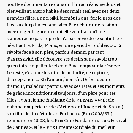
bouffée documentaire dans un film au réalisme doux et
bienveillant. Mario habite désormais seul avec ses deux
grandes filles. L’une, Niki, bientôt 18 ans, fait le gros dos
face aux turpitudes familiales. Elle débute une relation
avec un gentil garçon dont elle voudrait qu’il ne
s’amourache pas trop, elle n’a pas envie de se sentir trop
liée. L’autre, Frida, 14 ans, vit une période troublée. » « En
révolte face à son père, parfois démuni par tant
d’agressivité, elle découvre ses désirs sans savoir trop
qu’en faire, impatiente et en même temps sur la réserve.
Le reste, c’est une histoire de maturité, de rupture,
d’acceptation … Et d’amour, bien sûr. De beaucoup
d’amour, maladroit parfois, avec ses ratés et ses moments
de grâce, inconditionnel toujours, d’un père pour ses
filles… » Ancienne étudiante de la « FEMIS » (« École
nationale supérieure des Métiers de l’Image et du Son » ),
son film de fin d’études, « Forbach » (Fra./2008/ 35′)
remporte, en 2008, le « Prix Ciné Fondation », au « Festival
de Cannes », et le « Prix Entente Cordiale du meilleur