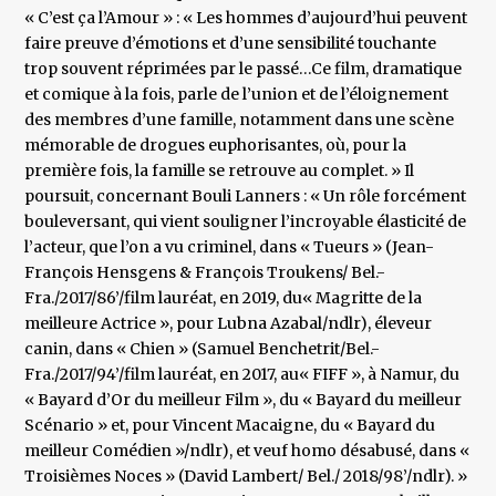
« C’est ça l’Amour » : « Les hommes d’aujourd’hui peuvent
faire preuve d’émotions et d’une sensibilité touchante
trop souvent réprimées par le passé…Ce film, dramatique
et comique à la fois, parle de l’union et de l’éloignement
des membres d’une famille, notamment dans une scène
mémorable de drogues euphorisantes, où, pour la
première fois, la famille se retrouve au complet. » Il
poursuit, concernant Bouli Lanners : « Un rôle forcément
bouleversant, qui vient souligner l’incroyable élasticité de
l’acteur, que l’on a vu criminel, dans « Tueurs » (Jean-
François Hensgens & François Troukens/ Bel.-
Fra./2017/86’/film lauréat, en 2019, du« Magritte de la
meilleure Actrice », pour Lubna Azabal/ndlr), éleveur
canin, dans « Chien » (Samuel Benchetrit/Bel.-
Fra./2017/94’/film lauréat, en 2017, au« FIFF », à Namur, du
« Bayard d’Or du meilleur Film », du « Bayard du meilleur
Scénario » et, pour Vincent Macaigne, du « Bayard du
meilleur Comédien »/ndlr), et veuf homo désabusé, dans «
Troisièmes Noces » (David Lambert/ Bel./ 2018/98’/ndlr). »