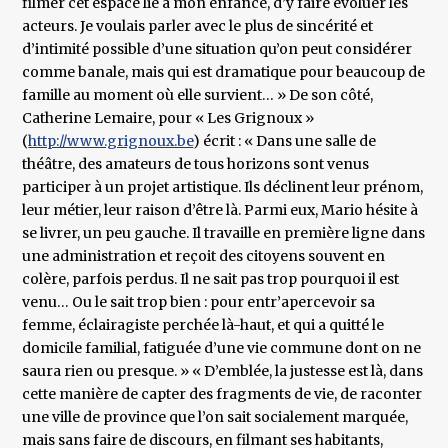
filmer cet espace lié à mon enfance, d’y faire évoluer les
acteurs. Je voulais parler avec le plus de sincérité et
d’intimité possible d’une situation qu’on peut considérer
comme banale, mais qui est dramatique pour beaucoup de
famille au moment où elle survient… » De son côté,
Catherine Lemaire, pour « Les Grignoux »
(
http://www.grignoux.be
) écrit : « Dans une salle de
théâtre, des amateurs de tous horizons sont venus
participer à un projet artistique. Ils déclinent leur prénom,
leur métier, leur raison d’être là. Parmi eux, Mario hésite à
se livrer, un peu gauche. Il travaille en première ligne dans
une administration et reçoit des citoyens souvent en
colère, parfois perdus. Il ne sait pas trop pourquoi il est
venu… Ou le sait trop bien : pour entr’apercevoir sa
femme, éclairagiste perchée là-haut, et qui a quitté le
domicile familial, fatiguée d’une vie commune dont on ne
saura rien ou presque. » « D’emblée, la justesse est là, dans
cette manière de capter des fragments de vie, de raconter
une ville de province que l’on sait socialement marquée,
mais sans faire de discours, en filmant ses habitants,