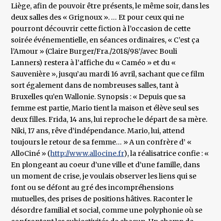
Liège, afin de pouvoir être présents, le même soir, dans les
deux salles des « Grignoux ». … Et pour ceux qui ne
pourront découvrir cette fiction à l’occasion de cette
soirée événementielle, en séances ordinaires, « C’est ça
l’Amour » (Claire Burger/Fra./2018/98’/avec Bouli
Lanners) restera à l’affiche du « Caméo » et du «
Sauvenière », jusqu’au mardi 16 avril, sachant que ce film
sort également dans de nombreuses salles, tant à
Bruxelles qu’en Wallonie. Synopsis : « Depuis que sa
femme est partie, Mario tient la maison et élève seul ses
deux filles. Frida, 14 ans, lui reproche le départ de sa mère.
Niki, 17 ans, rêve d’indépendance. Mario, lui, attend
toujours le retour de sa femme… » A un confrère d’ «
AlloCiné » (
http://www.allocine.fr
), la réalisatrice confie : «
En plongeant au coeur d’une ville et d’une famille, dans
un moment de crise, je voulais observer les liens qui se
font ou se défont au gré des incompréhensions
mutuelles, des prises de positions hâtives. Raconter le
désordre familial et social, comme une polyphonie où se