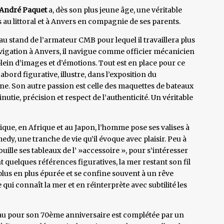
André Paquet
a, dès son plus jeune âge, une véritable
 au littoral et à Anvers en compagnie de ses parents.
se au stand de l’armateur CMB pour lequel il travaillera plus
avigation à Anvers, il navigue comme officier mécanicien
 plein d’images et d’émotions. Tout est en place pour ce
abord figurative, illustre, dans l’exposition du
. Son autre passion est celle des maquettes de bateaux
nutie, précision et respect de l’authenticité. Un véritable
ique, en Afrique et au Japon, l’homme pose ses valises à
edy, une tranche de vie qu’il évoque avec plaisir. Peu à
épouille ses tableaux de l’ »accessoire », pour s’intéresser
 quelques références figuratives, la mer restant son fil
plus en plus épurée et se confine souvent à un rêve
i connaît la mer et en réinterprète avec subtilité les
au pour son 70ème anniversaire est complétée par un