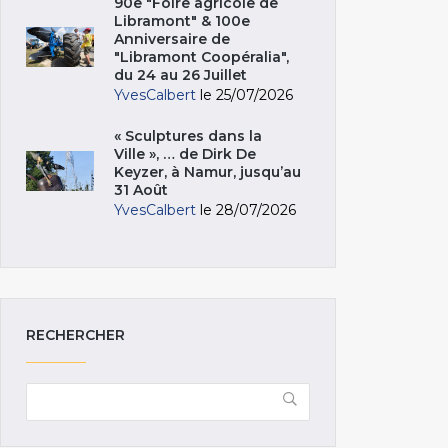
90e "Foire agricole de
Libramont" & 100e
Anniversaire de
"Libramont Coopéralia",
du 24 au 26 Juillet
YvesCalbert
le 25/07/2026
« Sculptures dans la
Ville », … de Dirk De
Keyzer, à Namur, jusqu’au
31 Août
YvesCalbert
le 28/07/2026
RECHERCHER