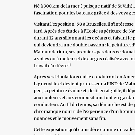
Né à 300 km de la mer ( puisque natif de St Vith),
fascination pour les bateaux grâce à des voyages
Visitant l’exposition ’58 à Bruxelles, il s’intéres
tard. Après des études à l’Ecole supérieure de N
durant 12 ans sillonnant les océans et faisant le
qui deviendra une double passion : la peinture, d’
Malmundarium, ses premiers pas dans ce domaine
à voiles ou à moteur et de cargos réalisée avec mi
travail d’orfèvre !!
Après ses tribulations qui le conduiront en Amér
Ligneuville et devient professeur à l’IND de Malm
peu, sa peinture évolue et, de fil en aiguille, il d
aux couleurs et aux compositions tout en gardant
conducteur. Au fil du temps, sa démarche est de 
chromatique nourri de l’expérience d’un homme qu
nuances et le mouvement sans fin.
Cette exposition qu’il considère comme un cade