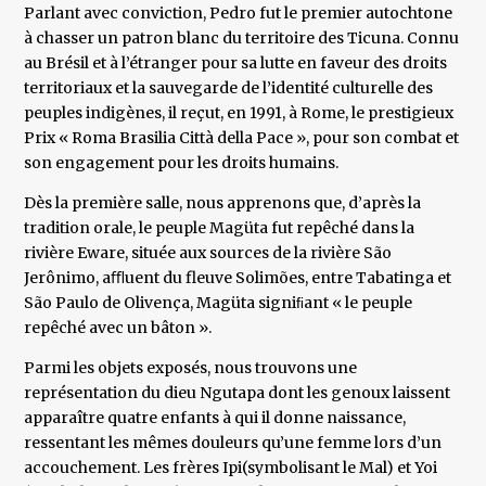
Parlant avec conviction, Pedro fut le premier autochtone
à chasser un patron blanc du territoire des Ticuna. Connu
au Brésil et à l’étranger pour sa lutte en faveur des droits
territoriaux et la sauvegarde de l’identité culturelle des
peuples indigènes, il reçut, en 1991, à Rome, le prestigieux
Prix « Roma Brasilia Città della Pace », pour son combat et
son engagement pour les droits humains.
Dès la première salle, nous apprenons que, d’après la
tradition orale, le peuple Magüta fut repêché dans la
rivière Eware, située aux sources de la rivière São
Jerônimo, aﬄuent du fleuve Solimões, entre Tabatinga et
São Paulo de Olivença, Magüta signiﬁant « le peuple
repêché avec un bâton ».
Parmi les objets exposés, nous trouvons une
représentation du dieu Ngutapa dont les genoux laissent
apparaître quatre enfants à qui il donne naissance,
ressentant les mêmes douleurs qu’une femme lors d’un
accouchement. Les frères Ipi(symbolisant le Mal) et Yoi