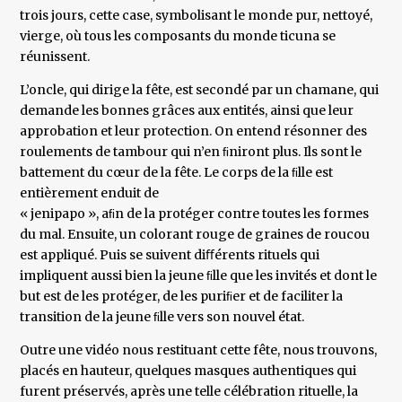
trois jours, cette case, symbolisant le monde pur, nettoyé,
vierge, où tous les composants du monde ticuna se
réunissent.
L’oncle, qui dirige la fête, est secondé par un chamane, qui
demande les bonnes grâces aux entités, ainsi que leur
approbation et leur protection. On entend résonner des
roulements de tambour qui n’en ﬁniront plus. Ils sont le
battement du cœur de la fête. Le corps de la ﬁlle est
entièrement enduit de
« jenipapo », aﬁn de la protéger contre toutes les formes
du mal. Ensuite, un colorant rouge de graines de roucou
est appliqué. Puis se suivent diﬀérents rituels qui
impliquent aussi bien la jeune ﬁlle que les invités et dont le
but est de les protéger, de les puriﬁer et de faciliter la
transition de la jeune ﬁlle vers son nouvel état.
Outre une vidéo nous restituant cette fête, nous trouvons,
placés en hauteur, quelques masques authentiques qui
furent préservés, après une telle célébration rituelle, la