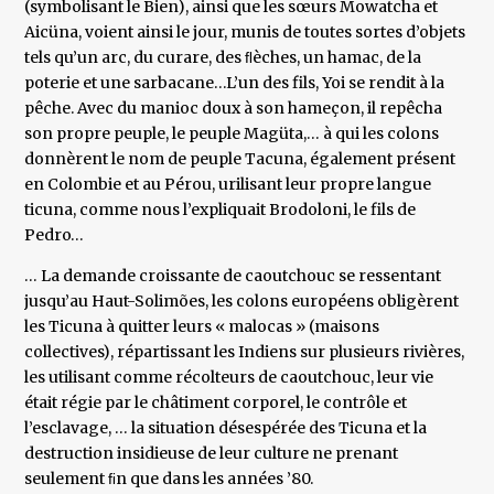
(symbolisant le Bien), ainsi que les sœurs Mowatcha et
Aicüna, voient ainsi le jour, munis de toutes sortes d’objets
tels qu’un arc, du curare, des ﬂèches, un hamac, de la
poterie et une sarbacane…L’un des fils, Yoi se rendit à la
pêche. Avec du manioc doux à son hameçon, il repêcha
son propre peuple, le peuple Magüta,… à qui les colons
donnèrent le nom de peuple Tacuna, également présent
en Colombie et au Pérou, urilisant leur propre langue
ticuna, comme nous l’expliquait Brodoloni, le fils de
Pedro…
… La demande croissante de caoutchouc se ressentant
jusqu’au Haut-Solimões, les colons européens obligèrent
les Ticuna à quitter leurs « malocas » (maisons
collectives), répartissant les Indiens sur plusieurs rivières,
les utilisant comme récolteurs de caoutchouc, leur vie
était régie par le châtiment corporel, le contrôle et
l’esclavage, … la situation désespérée des Ticuna et la
destruction insidieuse de leur culture ne prenant
seulement ﬁn que dans les années ’80.