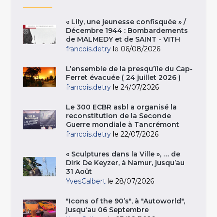
« Lily, une jeunesse confisquée » /
Décembre 1944 : Bombardements
de MALMEDY et de SAINT - VITH
francois.detry
le 06/08/2026
L’ensemble de la presqu’île du Cap-
Ferret évacuée ( 24 juillet 2026 )
francois.detry
le 24/07/2026
Le 300 ECBR asbl a organisé la
reconstitution de la Seconde
Guerre mondiale à Tancrémont
francois.detry
le 22/07/2026
« Sculptures dans la Ville », … de
Dirk De Keyzer, à Namur, jusqu’au
31 Août
YvesCalbert
le 28/07/2026
"Icons of the 90’s", à "Autoworld",
jusqu'au 06 Septembre