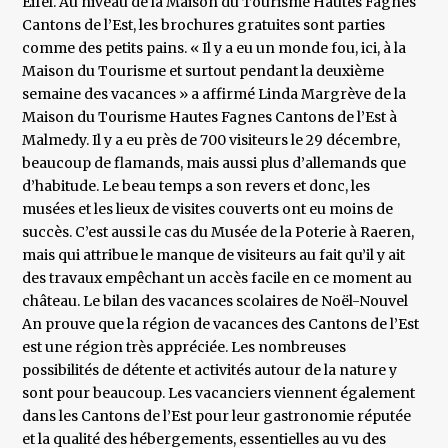
Eifel. Au niveau de la Maison du Tourisme Hautes Fagnes
Cantons de l’Est, les brochures gratuites sont parties
comme des petits pains. « Il y a eu un monde fou, ici, à la
Maison du Tourisme et surtout pendant la deuxième
semaine des vacances » a affirmé Linda Margrève de la
Maison du Tourisme Hautes Fagnes Cantons de l’Est à
Malmedy. Il y a eu près de 700 visiteurs le 29 décembre,
beaucoup de flamands, mais aussi plus d’allemands que
d’habitude. Le beau temps a son revers et donc, les
musées et les lieux de visites couverts ont eu moins de
succès. C’est aussi le cas du Musée de la Poterie à Raeren,
mais qui attribue le manque de visiteurs au fait qu’il y ait
des travaux empêchant un accès facile en ce moment au
château. Le bilan des vacances scolaires de Noël-Nouvel
An prouve que la région de vacances des Cantons de l’Est
est une région très appréciée. Les nombreuses
possibilités de détente et activités autour de la nature y
sont pour beaucoup. Les vacanciers viennent également
dans les Cantons de l’Est pour leur gastronomie réputée
et la qualité des hébergements, essentielles au vu des