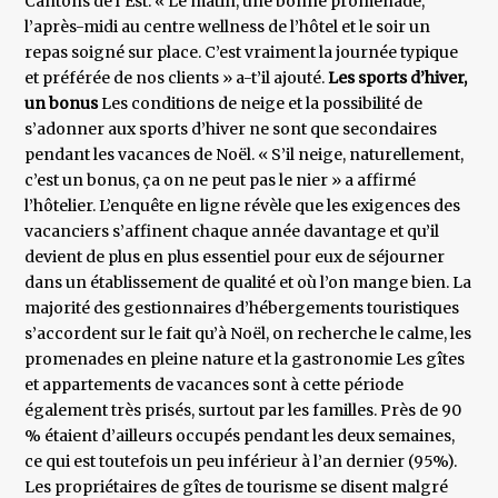
Cantons de l’Est. « Le matin, une bonne promenade,
l’après-midi au centre wellness de l’hôtel et le soir un
repas soigné sur place. C’est vraiment la journée typique
et préférée de nos clients » a-t’il ajouté.
Les sports d’hiver,
un bonus
Les conditions de neige et la possibilité de
s’adonner aux sports d’hiver ne sont que secondaires
pendant les vacances de Noël. « S’il neige, naturellement,
c’est un bonus, ça on ne peut pas le nier » a affirmé
l’hôtelier. L’enquête en ligne révèle que les exigences des
vacanciers s’affinent chaque année davantage et qu’il
devient de plus en plus essentiel pour eux de séjourner
dans un établissement de qualité et où l’on mange bien. La
majorité des gestionnaires d’hébergements touristiques
s’accordent sur le fait qu’à Noël, on recherche le calme, les
promenades en pleine nature et la gastronomie Les gîtes
et appartements de vacances sont à cette période
également très prisés, surtout par les familles. Près de 90
% étaient d’ailleurs occupés pendant les deux semaines,
ce qui est toutefois un peu inférieur à l’an dernier (95%).
Les propriétaires de gîtes de tourisme se disent malgré