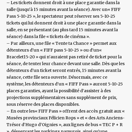
– Les tickets donnent droit à une place garantie dans la
salle (jusqu’à 15 minutes avant la séance). Avec un« FIFF
Pass 5-10-25 », le spectateur peut réserver ses 5-10-25
tickets qui lui donnent droit à une place garantie dans la
salle, en se présentant (au plus tard 15 minutes avant la
séance) dans la file « tickets de cinéma ».
– Par ailleurs, une file « Tente ta Chance » permet aux
détenteurs d’un « FIFF pass 5-10-25 » ou d’un«
Bracelet15-20 » qui n’auraient pas retiré de ticket pour la
séance, de tenter leur chance devant une salle. Dès que les
détenteurs d’un ticket seront entrés, 15 minutes avant la
séance, cette file sera ouverte. Désormais, avec ce
système, les détenteurs d’un « FIFF Pass » auront 5-10-25
places garanties, ayant la possibilité d’assister à des
projections supplémentaires sans supplément de prix,
sous réserve des places disponibles.
– En outre les« FIFF Pass » offrent des accès gratuit aux «
Musées provinciaux Félicien Rops » et « des Arts Anciens-
Trésor d’Hugo d’Oignies », aux lignes de bus « TEC P + R
», désservant les parkings namurois, ainsi qu’une