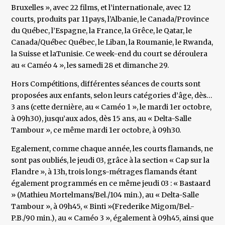
Bruxelles », avec 22 films, et l’internationale, avec 12
courts, produits par 11pays, l’Albanie, le Canada/Province
du Québec, l’Espagne, la France, la Grêce, le Qatar, le
Canada/Québec Québec, le Liban, la Roumanie, le Rwanda,
la Suisse et laTunisie. Ce week-end du court se déroulera
au « Caméo 4 », les samedi 28 et dimanche 29.
Hors Compétitions, différentes séances de courts sont
proposées aux enfants, selon leurs catégories d’âge, dès…
3 ans (cette dernière, au « Caméo 1 », le mardi 1er octobre,
à 09h30), jusqu’aux ados, dès 15 ans, au « Delta-Salle
Tambour », ce même mardi 1er octobre, à 09h30.
Egalement, comme chaque année, les courts flamands, ne
sont pas oubliés, le jeudi 03, grâce à la section « Cap sur la
Flandre », à 13h, trois longs-métrages flamands étant
également programmés en ce même jeudi 03 : « Bastaard
» (Mathieu Mortelmans/Bel./104 min.), au « Delta-Salle
Tambour », à 09h45, « Binti »(Frederike Migom/Bel.-
P.B./90 min.), au « Caméo 3 », également à 09h45, ainsi que