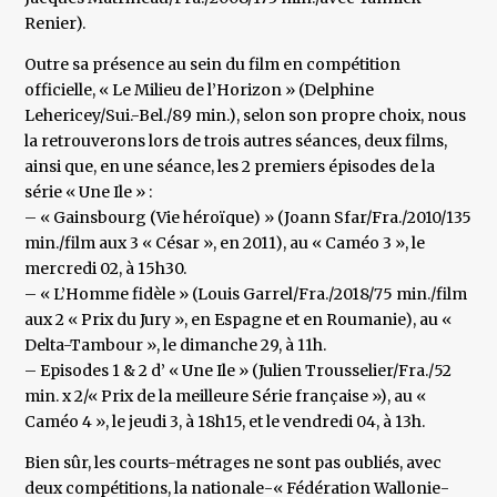
Renier).
Outre sa présence au sein du film en compétition
officielle, « Le Milieu de l’Horizon » (Delphine
Lehericey/Sui.-Bel./89 min.), selon son propre choix, nous
la retrouverons lors de trois autres séances, deux films,
ainsi que, en une séance, les 2 premiers épisodes de la
série « Une Ile » :
– « Gainsbourg (Vie héroïque) » (Joann Sfar/Fra./2010/135
min./film aux 3 « César », en 2011), au « Caméo 3 », le
mercredi 02, à 15h30.
– « L’Homme fidèle » (Louis Garrel/Fra./2018/75 min./film
aux 2 « Prix du Jury », en Espagne et en Roumanie), au «
Delta-Tambour », le dimanche 29, à 11h.
– Episodes 1 & 2 d’ « Une Ile » (Julien Trousselier/Fra./52
min. x 2/« Prix de la meilleure Série française »), au «
Caméo 4 », le jeudi 3, à 18h15, et le vendredi 04, à 13h.
Bien sûr, les courts-métrages ne sont pas oubliés, avec
deux compétitions, la nationale-« Fédération Wallonie-