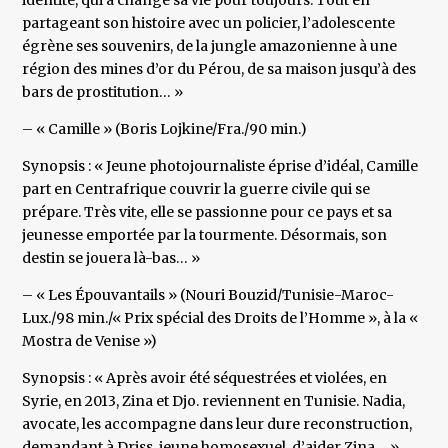
identité, qui a changé sa vie pour toujours. Tout en
partageant son histoire avec un policier, l’adolescente
égrène ses souvenirs, de la jungle amazonienne à une
région des mines d’or du Pérou, de sa maison jusqu’à des
bars de prostitution… »
– « Camille » (Boris Lojkine/Fra./90 min.)
Synopsis : « Jeune photojournaliste éprise d’idéal, Camille
part en Centrafrique couvrir la guerre civile qui se
prépare. Très vite, elle se passionne pour ce pays et sa
jeunesse emportée par la tourmente. Désormais, son
destin se jouera là-bas… »
– « Les Épouvantails » (Nouri Bouzid/Tunisie-Maroc-
Lux./98 min./« Prix spécial des Droits de l’Homme », à la «
Mostra de Venise »)
Synopsis : « Après avoir été séquestrées et violées, en
Syrie, en 2013, Zina et Djo. reviennent en Tunisie. Nadia,
avocate, les accompagne dans leur dure reconstruction,
demandant à Driss, jeune homosexuel, d’aider Zina… »