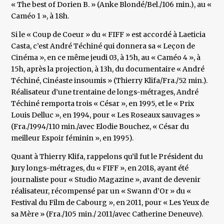
« The best of Dorien B. » (Anke Blondé/Bel./106 min.), au «
Caméo 1 », à 18h.
Si le « Coup de Coeur » du « FIFF » est accordé à Laeticia
Casta, c’est André Téchiné qui donnera sa « Leçon de
Cinéma », en ce même jeudi 03, à 15h, au « Caméo 4 », à
15h, après la projection, à 13h, du documentaire « André
Téchiné, Cinéaste insoumis » (Thierry Klifa/Fra./52 min.).
Réalisateur d’une trentaine de longs-métrages, André
Téchiné remporta trois « César », en 1995, et le « Prix
Louis Delluc », en 1994, pour « Les Roseaux sauvages »
(Fra./1994/110 min./avec Elodie Bouchez, « César du
meilleur Espoir féminin », en 1995).
Quant à Thierry Klifa, rappelons qu’il fut le Président du
Jury longs-métrages, du « FIFF », en 2018, ayant été
journaliste pour « Studio Magazine », avant de devenir
réalisateur, récompensé par un « Swann d’Or » du «
Festival du Film de Cabourg », en 2011, pour « Les Yeux de
sa Mère » (Fra./105 min./ 2011/avec Catherine Deneuve).