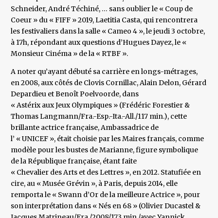
Schneider, André Téchiné, … sans oublier le « Coup de
Coeur » du « FIFF » 2019, Laetitia Casta, qui rencontrera
les festivaliers dans la salle « Cameo 4 », le jeudi 3 octobre,
à 17h, répondant aux questions d’Hugues Dayez, le «
Monsieur Cinéma » de la « RTBF ».
A noter qu’ayant débuté sa carrière en longs-métrages,
en 2008, aux côtés de Clovis Cornillac, Alain Delon, Gérard
Depardieu et Benoît Poelvoorde, dans
« Astérix aux Jeux Olympiques » (Frédéric Forestier &
Thomas Langmann/Fra.-Esp.-Ita.-All./117 min.), cette
brillante actrice française, Ambassadrice de
l’ « UNICEF », était choisie par les Maires français, comme
modèle pour les bustes de Marianne, figure symbolique
de la République française, étant faite
« Chevalier des Arts et des Lettres », en 2012. Statufiée en
cire, au « Musée Grévin », à Paris, depuis 2014, elle
remporta le « Swann d’Or de la meilleure Actrice », pour
son interprétation dans « Nés en 68 » (Olivier Ducastel &
Jacques Matrineau/Fra./2008/173 min./avec Yannick