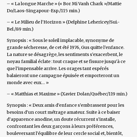
– « La longue Marche » (« Bor Mi Vanh Chark »/Mattie
Do/Laos-Singapour-Esp./115 min.)
– « Le Milieu de l’Horizon » (Delphine Lehericey/Sui.-
Bel./89 min.)
Synopsis : « Sous le soleil implacable, synonyme de
grande sécheresse, de cet été 1976, Gus quitte l’enfance.
La nature se désagrège, les sentiments s’exacerbent, le
noyau familial éclate : tout craque et se fissure jusqu’à ce
que l’impensable arrive. Les orages tant espérés
balaieront une campagne épuisée et emporteront un
monde avec eux… »
– « Matthias et Maxime » (Xavier Dolan/Québec/119 min.)
Synopsis : « Deux amis d’enfance s’embrassent pour les
besoins d’un court métrage amateur. Suite à ce baiser
d’apparence anodine, un doute récurrent s’installe,
confrontant les deux garçons à leurs préférences,
bouleversant l’équilibre de leur cercle social et, bientôt,