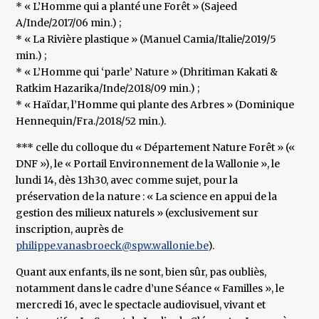
* « L’Homme qui a planté une Forêt » (Sajeed
A/Inde/2017/06 min.) ;
* « La Rivière plastique » (Manuel Camia/Italie/2019/5
min.) ;
* « L’Homme qui ‘parle’ Nature » (Dhritiman Kakati &
Ratkim Hazarika/Inde/2018/09 min.) ;
* « Haïdar, l’Homme qui plante des Arbres » (Dominique
Hennequin/Fra./2018/52 min.).
*** celle du colloque du « Département Nature Forêt » («
DNF »), le « Portail Environnement de la Wallonie », le
lundi 14, dès 13h30, avec comme sujet, pour la
préservation de la nature : « La science en appui de la
gestion des milieux naturels » (exclusivement sur
inscription, auprès de
philippe.vanasbroeck@spw.wallonie.be
).
Quant aux enfants, ils ne sont, bien sûr, pas oubliès,
notamment dans le cadre d’une Séance « Familles », le
mercredi 16, avec le spectacle audiovisuel, vivant et