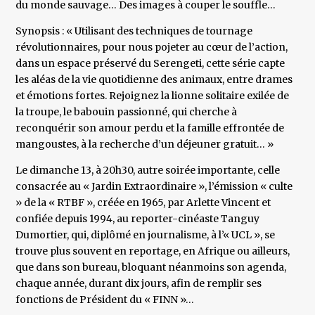
du monde sauvage… Des images à couper le souffle…
Synopsis : « Utilisant des techniques de tournage
révolutionnaires, pour nous pojeter au cœur de l’action,
dans un espace préservé du Serengeti, cette série capte
les aléas de la vie quotidienne des animaux, entre drames
et émotions fortes. Rejoignez la lionne solitaire exilée de
la troupe, le babouin passionné, qui cherche à
reconquérir son amour perdu et la famille effrontée de
mangoustes, à la recherche d’un déjeuner gratuit… »
Le dimanche 13, à 20h30, autre soirée importante, celle
consacrée au « Jardin Extraordinaire », l’émission « culte
» de la « RTBF », créée en 1965, par Arlette Vincent et
confiée depuis 1994, au reporter-cinéaste Tanguy
Dumortier, qui, diplômé en journalisme, à l’« UCL », se
trouve plus souvent en reportage, en Afrique ou ailleurs,
que dans son bureau, bloquant néanmoins son agenda,
chaque année, durant dix jours, afin de remplir ses
fonctions de Président du « FINN »…