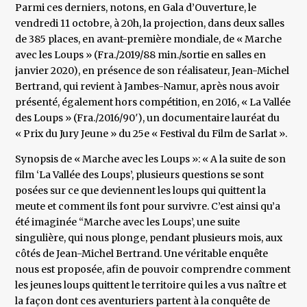
Parmi ces derniers, notons, en Gala d’Ouverture, le
vendredi 11 octobre, à 20h, la projection, dans deux salles
de 385 places, en avant-première mondiale, de « Marche
avec les Loups » (Fra./2019/88 min./sortie en salles en
janvier 2020), en présence de son réalisateur, Jean-Michel
Bertrand, qui revient à Jambes-Namur, après nous avoir
présenté, également hors compétition, en 2016, « La Vallée
des Loups » (Fra./2016/90′), un documentaire lauréat du
« Prix du Jury Jeune » du 25e « Festival du Film de Sarlat ».
Synopsis de « Marche avec les Loups »: « A la suite de son
film ‘La Vallée des Loups’, plusieurs questions se sont
posées sur ce que deviennent les loups qui quittent la
meute et comment ils font pour survivre. C’est ainsi qu’a
été imaginée ‘‘Marche avec les Loups’, une suite
singulière, qui nous plonge, pendant plusieurs mois, aux
côtés de Jean-Michel Bertrand. Une véritable enquête
nous est proposée, afin de pouvoir comprendre comment
les jeunes loups quittent le territoire qui les a vus naître et
la façon dont ces aventuriers partent à la conquête de