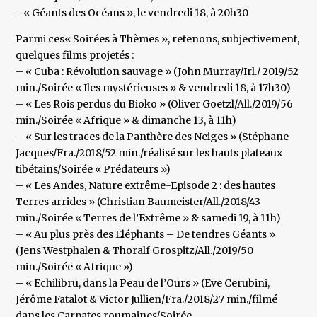
- « Géants des Océans », le vendredi 18, à 20h30
Parmi ces« Soirées à Thèmes », retenons, subjectivement,
quelques films projetés :
– « Cuba : Révolution sauvage » (John Murray/Irl./ 2019/52
min./Soirée « Iles mystérieuses » & vendredi 18, à 17h30)
– « Les Rois perdus du Bioko » (Oliver Goetzl/All./2019/56
min./Soirée « Afrique » & dimanche 13, à 11h)
– « Sur les traces de la Panthère des Neiges » (Stéphane
Jacques/Fra./2018/52 min./réalisé sur les hauts plateaux
tibétains/Soirée « Prédateurs »)
– « Les Andes, Nature extrême-Episode 2 : des hautes
Terres arrides » (Christian Baumeister/All./2018/43
min./Soirée « Terres de l’Extrême » & samedi 19, à 11h)
– « Au plus près des Eléphants – De tendres Géants »
(Jens Westphalen & Thoralf Grospitz/All./2019/50
min./Soirée « Afrique »)
– « Echilibru, dans la Peau de l’Ours » (Eve Cerubini,
Jérôme Fatalot & Victor Jullien/Fra./2018/27 min./filmé
dans les Carpates roumaines/Soirée